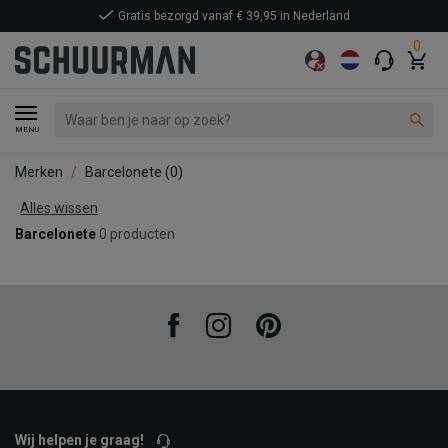
Gratis bezorgd vanaf € 39,95 in Nederland
0
MENU
Merken
Barcelonete
(0)
Alles wissen
Barcelonete
0 producten
Facebook
Instagram
Pinterest
Wij helpen je graag!