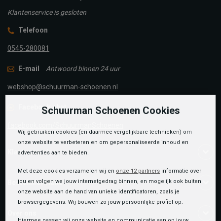
Klantenservice is gesloten
Telefoon
0545-280081
E-mail
Antwoord binnen 24 uur
webshop@schuurman-schoenen.nl
Facebook chat
Schuurman Schoenen Cookies
facebook.com/SchuurmanSchoenen
Wij gebruiken cookies (en daarmee vergelijkbare technieken) om
onze website te verbeteren en om gepersonaliseerde inhoud en
Klantenservice
advertenties aan te bieden.
Met deze cookies verzamelen wij en
onze 12 partners
informatie over
jou en volgen we jouw internetgedrag binnen, en mogelijk ook buiten
Bestelinformatie
onze website aan de hand van unieke identificatoren, zoals je
browsergegevens. Wij bouwen zo jouw persoonlijke profiel op.
Over ons
Hiermee passen wij onze website en communicatie aan op jouw