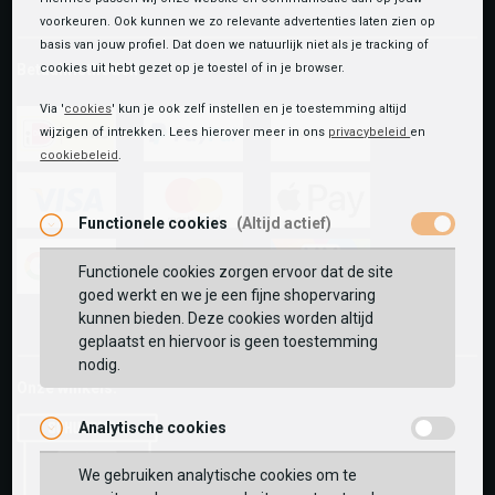
voorkeuren. Ook kunnen we zo relevante advertenties laten zien op
basis van jouw profiel. Dat doen we natuurlijk niet als je tracking of
Betaalmethoden
cookies uit hebt gezet op je toestel of in je browser.
Via '
cookies
' kun je ook zelf instellen en je toestemming altijd
wijzigen of intrekken. Lees hierover meer in ons
privacybeleid
en
cookiebeleid
.
ideal
paypal
riverty
Functionele cookies
(Altijd actief)
visa
mastercard
apple-
pay
Functionele cookies zorgen ervoor dat de site
goed werkt en we je een fijne shopervaring
google-
fashion-
vvv-
kunnen bieden. Deze cookies worden altijd
pay
cheque
giftcard
geplaatst en hiervoor is geen toestemming
nodig.
Onze winkels:
Analytische cookies
We gebruiken analytische cookies om te