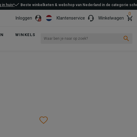
 in huis*
Beste winkelketen & webshop van Nederland in de categorie sc
0
Inloggen
Klantenservice
Winkelwagen
EN
WINKELS
Wishlist
Wishlist