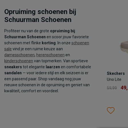
Opruiming schoenen bij
TOEV
Schuurman Schoenen
Profiteer nu van de grote
opruiming bij
Schuurman Schoenen
en scoor jouw favoriete
schoenen met flinke
korting
. In onze
schoenen
sale
vind je een ruime keuze aan
damesschoenen
,
herenschoenen
en
kinderschoenen
van topmerken. Van sportieve
sneakers
tot elegante
laarzen
en comfortabele
Skechers
sandalen
— voor iedere stijl en elk seizoen is er
Skechers
Uno Lite
een passend paar. Shop vandaag nog jouw
Uno Lite
49
59,99
nieuwe schoenen in de opruiming en geniet van
49
59,99
kwaliteit, comfort en voordeel.
Kleur
Wish
Wis
Maat
28
2