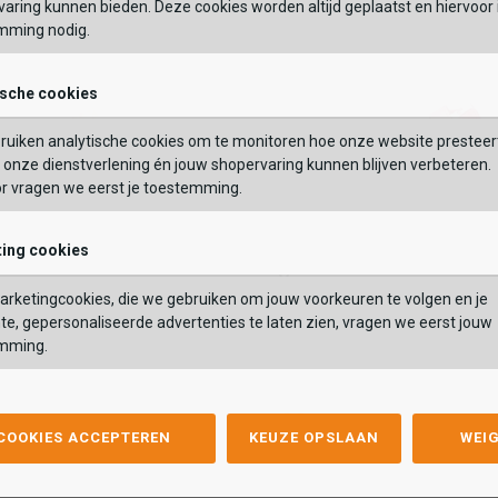
aring kunnen bieden. Deze cookies worden altijd geplaatst en hiervoor 
mming nodig.
OEGEN AAN WINKELTAS
TOEVOEGEN AAN WIN
ische cookies
ruiken analytische cookies om te monitoren hoe onze website presteer
onze dienstverlening én jouw shopervaring kunnen blijven verbeteren.
or vragen we eerst je toestemming.
ing cookies
Vans
Vans
er
Brooklyn LS V
rketingcookies, die we gebruiken om jouw voorkeuren te volgen en je
r
Brooklyn LS V
,99
34,99
39,99
te, gepersonaliseerde advertenties te laten zien, vragen we eerst jouw
,99
34,99
39,99
mming.
Kleur
list
hlist
Wishlist
Wishlist
 COOKIES ACCEPTEREN
KEUZE OPSLAAN
WEI
Maat
1
32
33
34
35
36
37
38
39
19
20
21
22
23.5