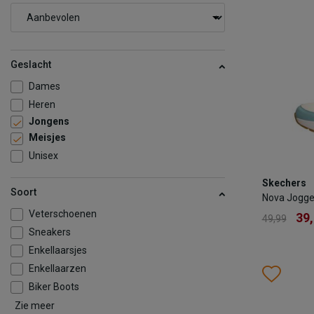
Geslacht
Dames
Heren
Jongens
Meisjes
Unisex
Skechers
Skechers
Nova Jogg
Soort
Nova Jogge
39
49,99
Veterschoenen
39
49,99
Sneakers
Kleur
Enkellaarsjes
Enkellaarzen
Wish
Wis
Biker Boots
Maat
Zie meer
30
3