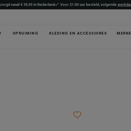
ezorgd vanaf € 39,95 in Nederland
Voor 21:00 uur besteld, volgende
werkdag
W
OPRUIMING
KLEDING EN ACCESSOIRES
MERK
list
hlist
Wishlist
Wishlist