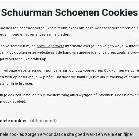
Schuurman Schoenen Cookies
OEGEN AAN WINKELTAS
TOEVOEGEN AAN WIN
cookies (en daarmee vergelijkbare technieken) om onze website te verbeteren en 
rde inhoud en advertenties aan te bieden.
ies verzamelen wij en
onze 12 partners
informatie over jou en volgen we jouw inter
elijk ook buiten onze website aan de hand van unieke identificatoren, zoals je br
jouw persoonlijke profiel op.
 wij onze website en communicatie aan op jouw voorkeuren. Ook kunnen we zo re
Skechers
ten zien op basis van jouw profiel. Dat doen we natuurlijk niet als je tracking of cooki
Skechers
d
Nova Jogger
tel of in je browser.
Nova Jogger
,99
49,99
59,99
,99
49,99
59,99
un je ook zelf instellen en je toestemming altijd wijzigen of intrekken. Lees hierove
en
cookiebeleid
.
Kleur
list
hlist
Wishlist
Wishlist
onele cookies
(Altijd actief)
Maat
nele cookies zorgen ervoor dat de site goed werkt en we je een fijne
27
28
29
27
29
30
31
32