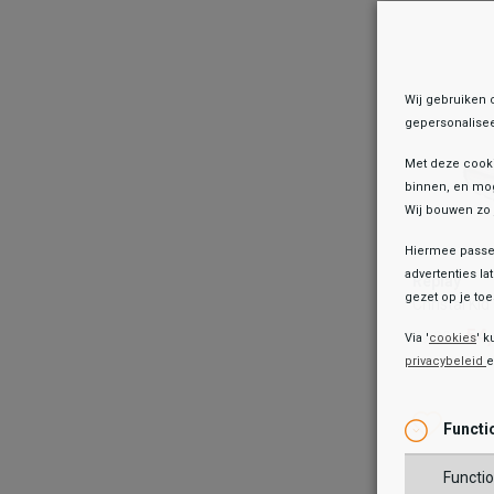
TOEV
Wij gebruiken 
gepersonalisee
Met deze cook
binnen, en mog
Wij bouwen zo 
Hiermee passen
Replay
advertenties la
Replay
Christal Ki
gezet op je toes
Christal Kid
54
59,99
54
59,99
Via '
cookies
' k
privacybeleid
Kleur
Wish
Wis
Functi
Maat
Functio
25
26