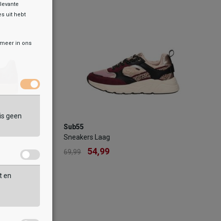
levante
es uit hebt
KELTAS
TOEVOEGEN AAN WINKELTAS
r meer in ons
is geen
Sub55
Sub55
Sneakers Laag
Sneakers Laag
54,99
69,99
54,99
69,99
Kleur
t en
Maat
36
38
39
43