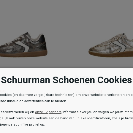
OEGEN AAN WINKELTAS
TOEVOEGEN AAN WIN
Verbenas
Schuurman Schoenen Cookies
Verbenas
k FW
Sora Breck FW
 FW
Sora Breck FW
,99
84,99
99,99
,99
84,99
99,99
cookies (en daarmee vergelijkbare technieken) om onze website te verbeteren en 
Kleur
rde inhoud en advertenties aan te bieden.
ies verzamelen wij en
onze 12 partners
informatie over jou en volgen we jouw inter
list
hlist
Wishlist
Wishlist
elijk ook buiten onze website aan de hand van unieke identificatoren, zoals je br
Maat
jouw persoonlijke profiel op.
38
39
40
41
42
36
37
38
39
40