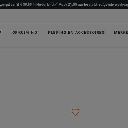
ezorgd vanaf € 39,95 in Nederland
Voor 21:00 uur besteld, volgende
werkdag
W
OPRUIMING
KLEDING EN ACCESSOIRES
MERK
list
hlist
Wishlist
Wishlist