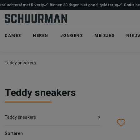
taal achteraf met Riverty
Binnen 30 dagen niet goed, geld terug
Gratis b
DAMES
HEREN
JONGENS
MEISJES
NIEU
Teddy sneakers
Teddy sneakers
Teddy sneakers
Wish
Wis
Sorteren