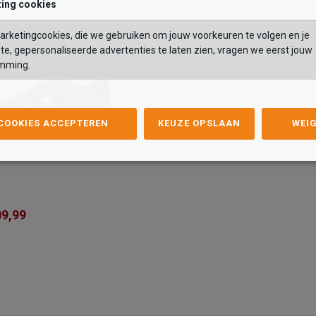
ing cookies
OEGEN AAN WINKELTAS
TOEVOEGEN AAN WIN
rketingcookies, die we gebruiken om jouw voorkeuren te volgen en je
te, gepersonaliseerde advertenties te laten zien, vragen we eerst jouw
mming.
 COOKIES ACCEPTEREN
KEUZE OPSLAAN
WEI
09,99
9,99
39