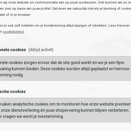
 wij onze website en communicatie aan op jouw voorkeuren. Ook kunnen we zo re
ten zien op basis van jouw profiel. Dat doen we natuurlijk niet als je tracking of cooki
OEGEN AAN WINKELTAS
TOEVOEGEN AAN WIN
tel of in je browser.
un je ook zelf instellen en je toestemming altijd wijzigen of intrekken. Lees hierove
en
cookiebeleid
.
onele cookies
(Altijd actief)
nele cookies zorgen ervoor dat de site goed werkt en we je een fijne
aring kunnen bieden. Deze cookies worden altijd geplaatst en hiervoor 
Tamaris
mming nodig.
Tamaris
Laag
Sneakers Laag
aag
Sneakers Laag
,99
84,99
99,99
,99
84,99
99,99
ische cookies
Kleur
ruiken analytische cookies om te monitoren hoe onze website presteer
onze dienstverlening én jouw shopervaring kunnen blijven verbeteren.
list
hlist
or vragen we eerst je toestemming.
Maat
42
36
37
42