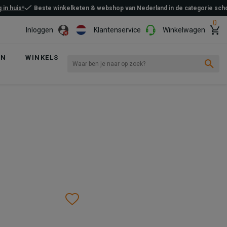
 in huis*
Beste winkelketen & webshop van Nederland in de categorie sc
0
Inloggen
Klantenservice
Winkelwagen
EN
WINKELS
Wishlist
Wishlist