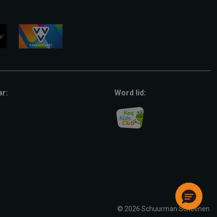
vvv-
giftcard
ar:
Word lid:
© 2026 Schuurman Schoenen