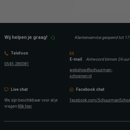
TOEV
Wij helpen je graag!
Klantenservice geopend tot 17
Telefoon
E-mail
Antwoord binnen 24 uur
0545-280081
webshop@schuurman-
schoenen.nl
Live chat
Facebook chat
We zijn beschikbaar voor al je
facebook.com/SchuurmanScho
vragen
Klik hier
.