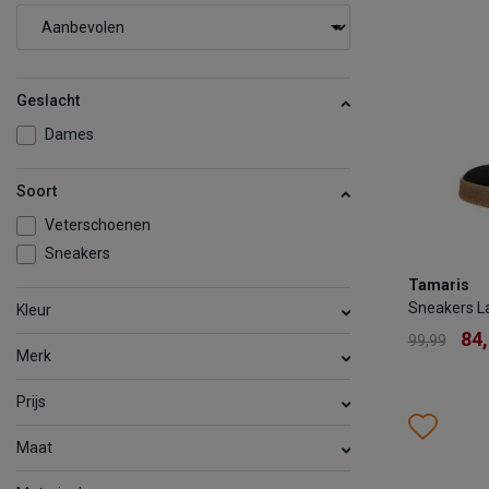
Geslacht
Dames
Soort
Veterschoenen
Sneakers
Tamaris
Tamaris
Sneakers 
Sneakers L
Kleur
84
99,99
84
99,99
Merk
Kleur
Prijs
Wish
Wis
Maat
Maat
36
37