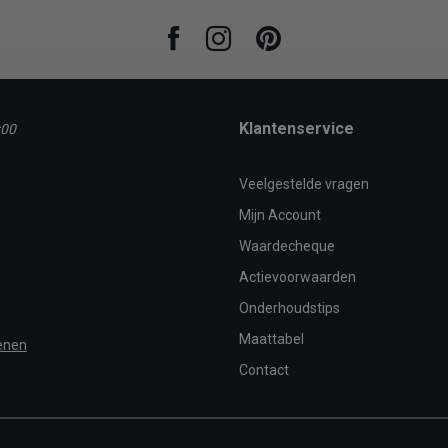
Facebook
Instagram
Pinterest
OEGEN AAN WINKELTAS
Klantenservice
:00
Veelgestelde vragen
Mijn Account
Waardecheque
Actievoorwaarden
Onderhoudstips
Maattabel
enen
Contact