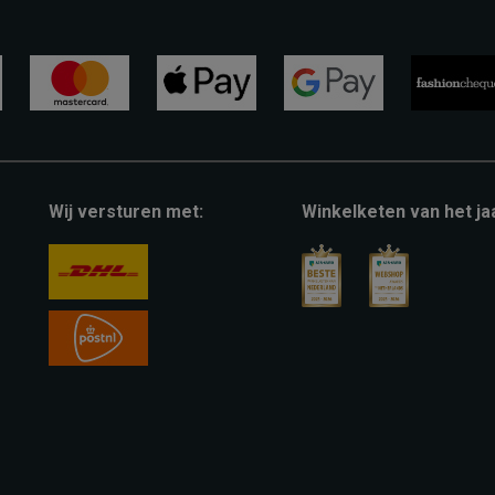
mastercard
apple-
google-
fashion-
pay
pay
cheque
Wij versturen met:
Winkelketen van het ja