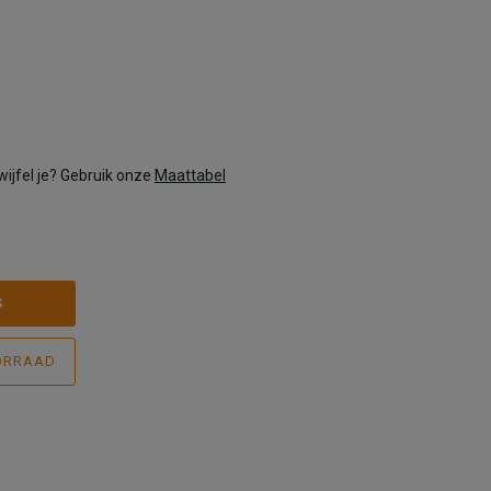
wijfel je? Gebruik onze
Maattabel
S
ORRAAD