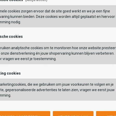
Maat:
Wishlist
Wishlist
Wish
Wi
nele cookies zorgen ervoor dat de site goed werkt en we je een fijne
BEKIJK
OEVOEGEN AAN WINKELTAS
aring kunnen bieden. Deze cookies worden altijd geplaatst en hiervoor 
mming nodig.
VERDER
ische cookies
GEBRUIK MIJN LOC
Vaak samen gekocht met
ruiken analytische cookies om te monitoren hoe onze website presteer
 op postcode of gebruik jouw locatie om de voorraad in een van onze
onze dienstverlening én jouw shopervaring kunnen blijven verbeteren.
els te bekijken.
or vragen we eerst je toestemming.
ing cookies
Guess
Guess
Miram
Miram 6
Guess
Guess
rketingcookies, die we gebruiken om jouw voorkeuren te volgen en je
94,99
Miram
104,99
Miram 6
109,99
te, gepersonaliseerde advertenties te laten zien, vragen we eerst jouw
94,99
9
mming.
104,99
109,99
Kleur
Kleur