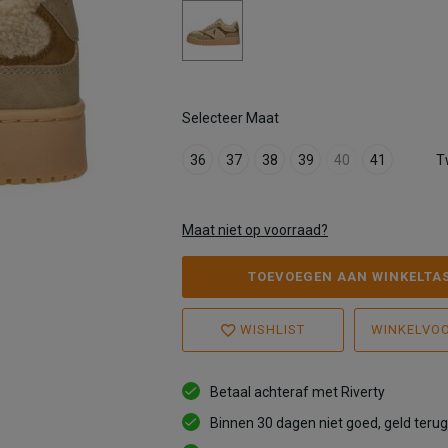
Selecteer Maat
36
37
38
39
40
41
T
Maat niet op voorraad?
TOEVOEGEN AAN WINKELTA
WISHLIST
WINKELVO
Betaal achteraf met Riverty
Binnen 30 dagen niet goed, geld terug