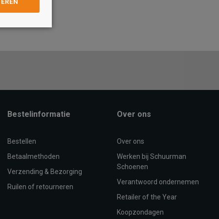
GEREN
Maat
38
39
40
36
37
38
39
40
41
OEVOEGEN AAN
TOEVOEGEN AAN
WINKELTAS
WINKELTAS
Bestelinformatie
Over ons
Bestellen
Over ons
Betaalmethoden
Werken bij Schuurman
Schoenen
Verzending & Bezorging
Verantwoord ondernemen
Ruilen of retourneren
Retailer of the Year
Koopzondagen