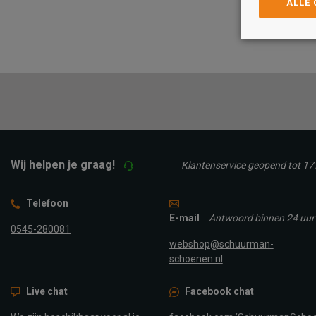
ALLE
Maat
Maat
36
37
38
39
36
37
39
40
TOEVOEGEN A
TOEVOEGEN AAN
WINKELTAS
WINKELTAS
Wij helpen je graag!
Klantenservice geopend tot 17
Telefoon
E-mail
Antwoord binnen 24 uur
0545-280081
webshop@schuurman-
schoenen.nl
Live chat
Facebook chat