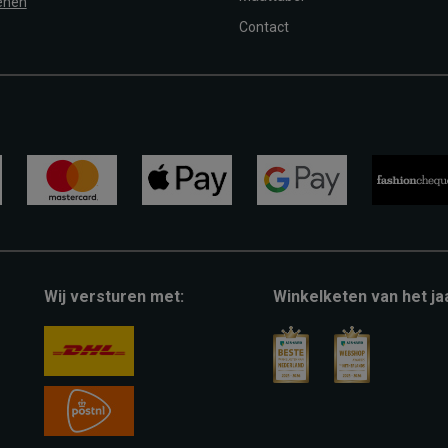
enen
Contact
mastercard
apple-
google-
fashion-
pay
pay
cheque
Wij versturen met:
Winkelketen van het ja