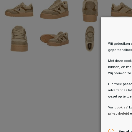
Wij gebruiken 
gepersonalisee
Met deze cook
binnen, en mog
Wij bouwen zo 
Hiermee passen
advertenties la
gezet op je toes
Onz
Via '
cookies
' k
privacybeleid
Functi