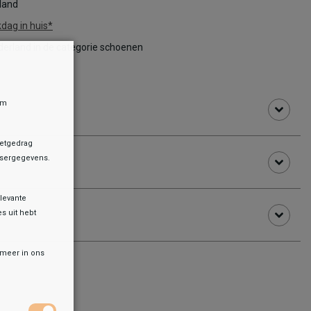
rland
dag in huis*
erland in de categorie schoenen
om
netgedrag
owsergegevens.
levante
es uit hebt
r meer in ons