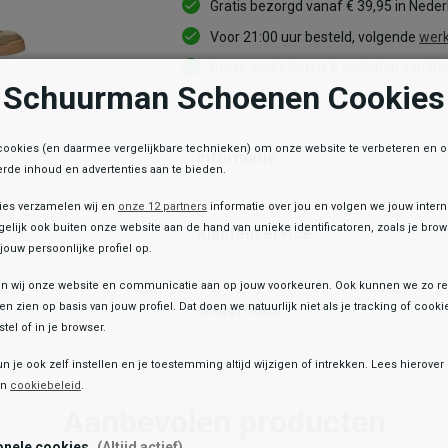
Gratis bezorgd vanaf € 39,95 in Nede
Voor 21:00 uur besteld, volgende
werk
Beste winkelketen & webshop van Ned
Schuurman Schoenen Cookies
cookies (en daarmee vergelijkbare technieken) om onze website te verbeteren en 
Informatie
rde inhoud en advertenties aan te bieden.
ies verzamelen wij en
onze 12 partners
informatie over jou en volgen we jouw inter
elijk ook buiten onze website aan de hand van unieke identificatoren, zoals je br
Klantenservice
jouw persoonlijke profiel op.
 wij onze website en communicatie aan op jouw voorkeuren. Ook kunnen we zo re
ten zien op basis van jouw profiel. Dat doen we natuurlijk niet als je tracking of cooki
Onderhoud
tel of in je browser.
e winkelvoorraad
un je ook zelf instellen en je toestemming altijd wijzigen of intrekken. Lees hierove
Toegevoegd aan je winkeltas!
Guess
en
cookiebeleid
.
Miram 10
Aanbevolen producten
119,99
129,99
onele cookies
(Altijd actief)