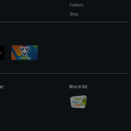
Folders
Blog
vvv-
giftcard
ar:
Word lid: