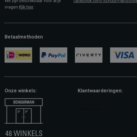
We zijn beschikbaar voor al je
facebook.com/SchuurmanScho
vragen
Klik hier
.
Betaalmethoden
ideal
paypal
riverty
visa
Onze winkels:
Klantwaarderingen: