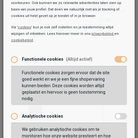
voorkeuren. Ook kunnen we zo relevante advertenties laten zien op
Schuurman
Schuurman
basis van jouw profiel. Dat doen we natuurlijk niet als je tracking of
Premium Care
Sneaker Upper Cleaner
cookies uit hebt gezet op je toestel of in je browser.
14,99
10,99
Via '
cookies
' kun je ook zelf instellen en je toestemming altijd
wijzigen of intrekken. Lees hierover meer in ons
privacybeleid
en
cookiebeleid
.
Functionele cookies
(Altijd actief)
Functionele cookies zorgen ervoor dat de site
goed werkt en we je een fijne shopervaring
kunnen bieden. Deze cookies worden altijd
geplaatst en hiervoor is geen toestemming
nodig.
Analytische cookies
We gebruiken analytische cookies om te
monitoren hoe onze website presteert en hoe
Schuurman
Schuurman