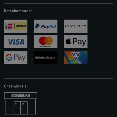
Betaalmethoden
ideal
paypal
riverty
visa
mastercard
apple-
pay
google-
fashion-
vvv-
pay
cheque
giftcard
Onze winkels: