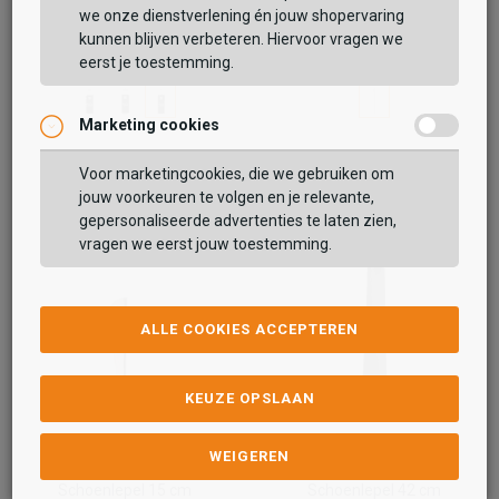
Suede & Nubuck Lotion
Schoenlepel 52 cm
we onze dienstverlening én jouw shopervaring
kunnen blijven verbeteren. Hiervoor vragen we
7,99
14,99
eerst je toestemming.
Marketing cookies
Voor marketingcookies, die we gebruiken om
jouw voorkeuren te volgen en je relevante,
gepersonaliseerde advertenties te laten zien,
vragen we eerst jouw toestemming.
ALLE COOKIES ACCEPTEREN
KEUZE OPSLAAN
WEIGEREN
Schuurman
Schuurman
Schoenlepel 15 cm
Schoenlepel 42 cm