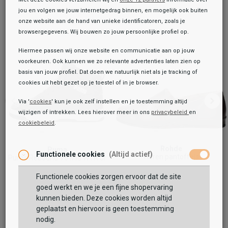
jou en volgen we jouw internetgedrag binnen, en mogelijk ook buiten
onze website aan de hand van unieke identificatoren, zoals je
browsergegevens. Wij bouwen zo jouw persoonlijke profiel op.
Hiermee passen wij onze website en communicatie aan op jouw
voorkeuren. Ook kunnen we zo relevante advertenties laten zien op
basis van jouw profiel. Dat doen we natuurlijk niet als je tracking of
cookies uit hebt gezet op je toestel of in je browser.
Via '
cookies
' kun je ook zelf instellen en je toestemming altijd
wijzigen of intrekken. Lees hierover meer in ons
privacybeleid
en
cookiebeleid
.
Rohde
Puma
Functionele cookies
(Altijd actief)
Heren pantoffels
Puma Rebound V6 Mid WTR Jr
89,99
59,99
Functionele cookies zorgen ervoor dat de site
goed werkt en we je een fijne shopervaring
kunnen bieden. Deze cookies worden altijd
geplaatst en hiervoor is geen toestemming
nodig.