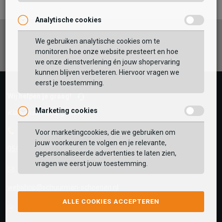
Analytische cookies
Facebook
Instagram
Pinterest
We gebruiken analytische cookies om te
monitoren hoe onze website presteert en hoe
we onze dienstverlening én jouw shopervaring
kunnen blijven verbeteren. Hiervoor vragen we
eerst je toestemming.
Wij helpen je graag!
Marketing cookies
Klantenservice is gesloten
Telefoon
Voor marketingcookies, die we gebruiken om
jouw voorkeuren te volgen en je relevante,
0545-280081
gepersonaliseerde advertenties te laten zien,
vragen we eerst jouw toestemming.
E-mail
Antwoord binnen 24 uur
webshop@schuurman-schoenen.nl
ALLE COOKIES ACCEPTEREN
Facebook chat