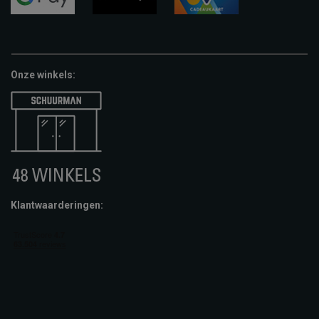
google-
fashion-
vvv-
pay
cheque
giftcard
Onze winkels:
Klantwaarderingen: