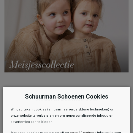
Schuurman Schoenen Cookies
Anderen bekeken ook:
Wij gebruiken cookies (en daarmee vergelijkbare technieken) om
onze website te verbeteren en om gepersonaliseerde inhoud en
advertenties aan te bieden.
Met deze cookies verzamelen wij en
onze 12 partners
informatie over