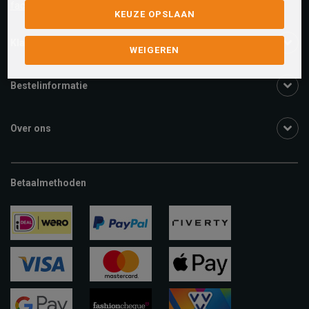
facebook.com/SchuurmanSchoenen
KEUZE OPSLAAN
Klantenservice
WEIGEREN
Bestelinformatie
Over ons
Betaalmethoden
ideal
paypal
riverty
visa
mastercard
apple-
pay