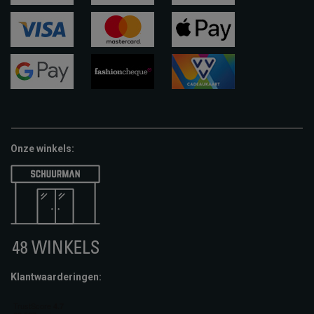
ideal
paypal
riverty
visa
mastercard
apple-
pay
google-
fashion-
vvv-
pay
cheque
giftcard
Onze winkels:
Klantwaarderingen: