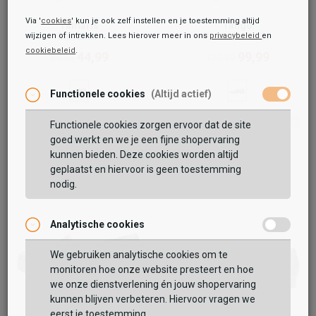
Via '
cookies
' kun je ook zelf instellen en je toestemming altijd
Tamaris
Tango
wijzigen of intrekken. Lees hierover meer in ons
privacybeleid
en
Mocassin
Pleun Cartel 56
cookiebeleid
.
44,99
99,99
89,99
139,99
Functionele cookies
(Altijd actief)
Functionele cookies zorgen ervoor dat de site
goed werkt en we je een fijne shopervaring
kunnen bieden. Deze cookies worden altijd
geplaatst en hiervoor is geen toestemming
nodig.
Analytische cookies
We gebruiken analytische cookies om te
monitoren hoe onze website presteert en hoe
we onze dienstverlening én jouw shopervaring
kunnen blijven verbeteren. Hiervoor vragen we
eerst je toestemming.