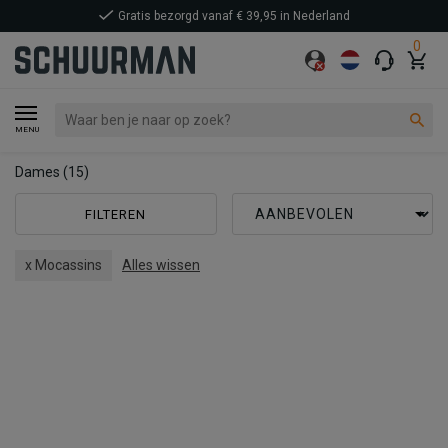
Gratis bezorgd vanaf € 39,95 in Nederland
0
MENU
Dames
(15)
FILTEREN
x Mocassins
Alles wissen