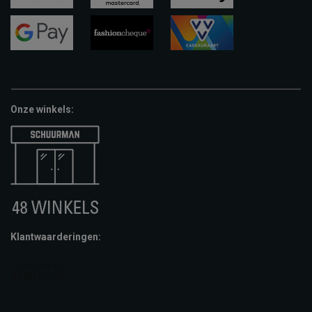
visa
mastercard
apple-
pay
google-
fashion-
vvv-
pay
cheque
giftcard
Onze winkels:
Klantwaarderingen: