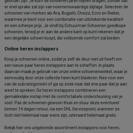
gebruikt zijn. Je kunt de schoenen jaren blijven dragen, zonder dat
er snel sprake zal zijn van noemenswaardige slijtage. Selecteer de
schoenen van merken als Ara, Bugatti, Choizz, Ecco en Rieker,
waarmee je kiest voor een combinatie van uitstekende kwaliteit
en een scherpe prijs. Je vindt bij Schuurman Schoenen goedkope
schoenen, terwijl je er aan de andere kant op kunt rekenen dat je
een degelijke schoen koopt, die voldoende comfort zal bieden.
Online heren instappers
Koop je schoenen online, zodat je zelf de deur niet uit hoeft om
een nieuw paar heren instappers aan te schaffen. In plaats
daarvan maak je gebruik van onze online schoenenwinkel, waar je
eenvoudig door onze collectie heen kunt bladeren. Kies voor een
van de subcategorieën of ga op zoek naar dat ene paar dat je aan
weet te spreken. De heren instappers combineren een
gemakkelijke instap met de comfortabele ondersteuning van je
voet. Pas de schoenen gewoon thuis en stuur deze eventueel
binnen 14 dagen retour, via een DHL Servicepoint, wanneer ze
toch niet helemaal naar wens zijn, uiteraard helemaal gratis.
Bekijk hier ons uitgebreide assortiment instappers voor heren,