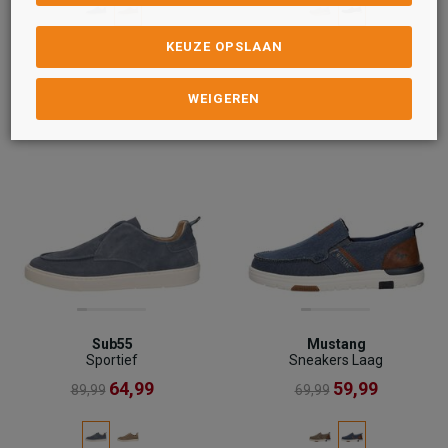
KEUZE OPSLAAN
WEIGEREN
Sub55
Mustang
Sportief
Sneakers Laag
64,99
59,99
89,99
69,99