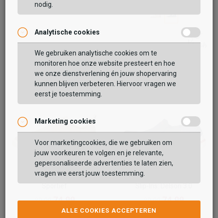
nodig.
Analytische cookies
Vaak samen gekocht met
We gebruiken analytische cookies om te
monitoren hoe onze website presteert en hoe
BEKIJK WINKELTAS
we onze dienstverlening én jouw shopervaring
kunnen blijven verbeteren. Hiervoor vragen we
eerst je toestemming.
VERDER WINKELEN
Marketing cookies
Voor marketingcookies, die we gebruiken om
jouw voorkeuren te volgen en je relevante,
gepersonaliseerde advertenties te laten zien,
vragen we eerst jouw toestemming.
Sub55
Skechers
Sportief
Slip-Ins: Delson 3.0
74,99
74,99
89,99
89,99
ALLE COOKIES ACCEPTEREN