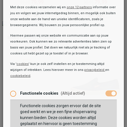
79,99
79,99
99,99
99,99
Met deze cookies verzamelen wij en
onze 12 partners
informatie over
jou en volgen we jouw internetgedrag binnen, en mogelijk ook buiten
onze website aan de hand van unieke identificatoren, zoals je
browsergegevens. Wij bouwen zo jouw persoonlijke profiel op.
Hiermee passen wij onze website en communicatie aan op jouw
Sub55 Comfort Collection
voorkeuren. Ook kunnen we zo relevante advertenties laten zien op
Sportief
basis van jouw profiel. Dat doen we natuurlijk niet als je tracking of
69,99
79,99
cookies uit hebt gezet op je toestel of in je browser.
Via '
cookies
' kun je ook zelf instellen en je toestemming altijd
wijzigen of intrekken. Lees hierover meer in ons
privacybeleid
en
cookiebeleid
.
Toegevoegd aan je winkeltas!
Functionele cookies
(Altijd actief)
Functionele cookies zorgen ervoor dat de site
Bugatti
goed werkt en we je een fijne shopervaring
Sportief
kunnen bieden. Deze cookies worden altijd
49,99
69,99
geplaatst en hiervoor is geen toestemming