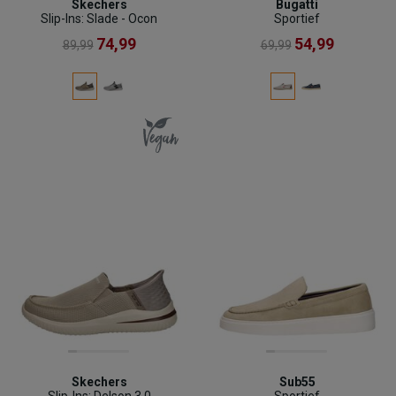
Skechers
Bugatti
Slip-Ins: Slade - Ocon
Sportief
74,99
54,99
89,99
69,99
Skechers
Sub55
Slip-Ins: Delson 3.0
Sportief