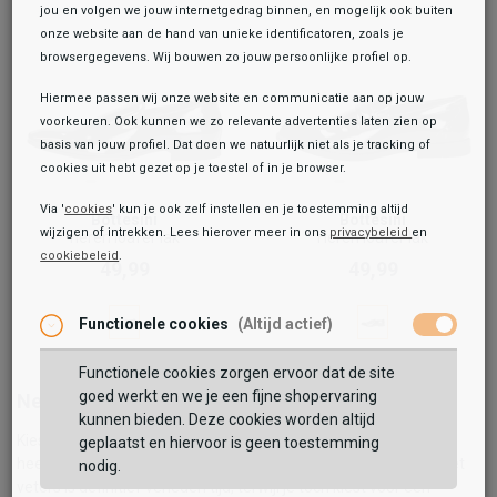
jou en volgen we jouw internetgedrag binnen, en mogelijk ook buiten
onze website aan de hand van unieke identificatoren, zoals je
browsergegevens. Wij bouwen zo jouw persoonlijke profiel op.
Hiermee passen wij onze website en communicatie aan op jouw
voorkeuren. Ook kunnen we zo relevante advertenties laten zien op
basis van jouw profiel. Dat doen we natuurlijk niet als je tracking of
cookies uit hebt gezet op je toestel of in je browser.
Via '
cookies
' kun je ook zelf instellen en je toestemming altijd
Bottesini
Bottesini
wijzigen of intrekken. Lees hierover meer in ons
privacybeleid
en
heren loafer lak
Heren loafer lak
cookiebeleid
.
Toegevoegd aan je winkeltas!
49,99
49,99
Functionele cookies
(Altijd actief)
Functionele cookies zorgen ervoor dat de site
goed werkt en we je een fijne shopervaring
Nette instappers voor heren
kunnen bieden. Deze cookies worden altijd
Kies voor onze nette instappers voor heren. De schoenen zitten
geplaatst en hiervoor is geen toestemming
heerlijk comfortabel en je stapt er gemakkelijk in. Het gedoe met
nodig.
veters is definitief verleden tijd, terwijl je toch kiest voor een