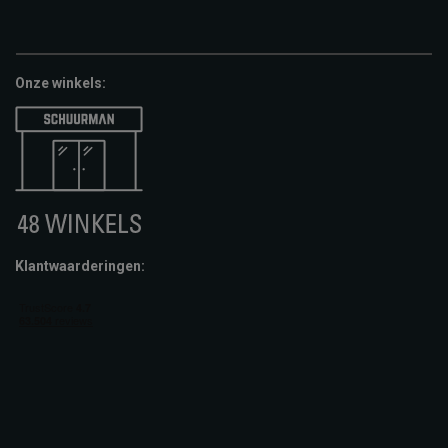
google-
fashion-
vvv-
pay
cheque
giftcard
Onze winkels:
Klantwaarderingen: