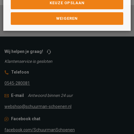
KEUZE OPSLAAN
Facebook
Instagram
Pinterest
WEIGEREN
Wij helpen je graag!
Klantenservice is gesloten
Telefoon
0545-280081
E-mail
Antwoord binnen 24 uur
webshop@schuurman-schoenen.nl
Facebook chat
facebook.com/SchuurmanSchoenen