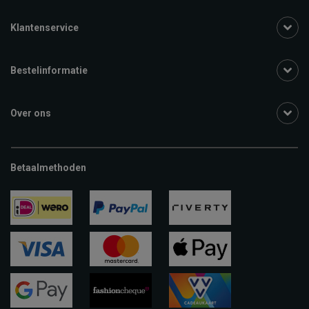
Klantenservice
Bestelinformatie
Over ons
Betaalmethoden
ideal
paypal
riverty
visa
mastercard
apple-
pay