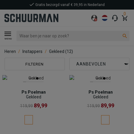
Gratis bezorgd vanaf € 39,95 in Nederland
0
MENU
Heren
Instappers
Gekleed
(12)
FILTEREN
Ps Poelman
Ps Poelman
Gekleed
Gekleed
89,99
89,99
119,99
119,99