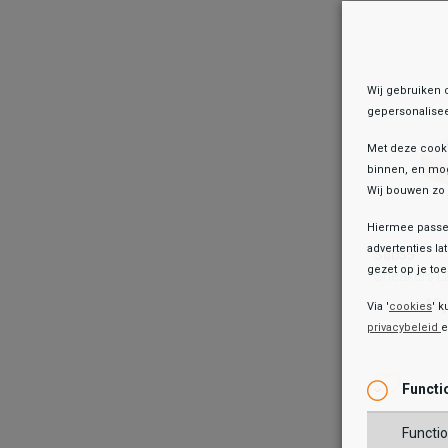
TOEV
Wij gebruiken 
gepersonalisee
Met deze cook
binnen, en mog
Wij bouwen zo 
Hiermee passen
Sub55
advertenties la
Sub55
Sneakers 
gezet op je toes
Sneakers L
49
69,99
49
69,99
Via '
cookies
' k
privacybeleid
Kleur
Wish
Wis
Functi
Maat
Functio
36
37