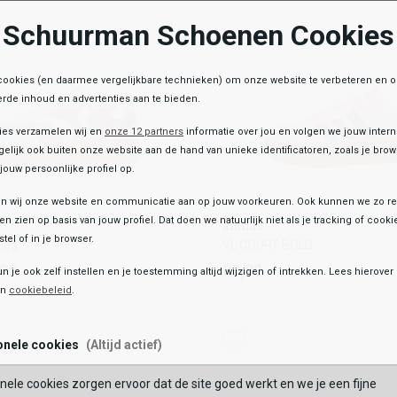
Schuurman Schoenen Cookies
OEGEN AAN WINKELTAS
TOEVOEGEN AAN WIN
cookies (en daarmee vergelijkbare technieken) om onze website te verbeteren en 
rde inhoud en advertenties aan te bieden.
ies verzamelen wij en
onze 12 partners
informatie over jou en volgen we jouw inter
elijk ook buiten onze website aan de hand van unieke identificatoren, zoals je br
jouw persoonlijke profiel op.
 wij onze website en communicatie aan op jouw voorkeuren. Ook kunnen we zo re
adidas
ten zien op basis van jouw profiel. Dat doen we natuurlijk niet als je tracking of cooki
adidas
Laag
VL COURT BOLD
tel of in je browser.
aag
VL COURT BOLD
,99
89,99
,99
89,99
un je ook zelf instellen en je toestemming altijd wijzigen of intrekken. Lees hierove
en
cookiebeleid
.
Kleur
list
hlist
Wishlist
Wishlist
onele cookies
(Altijd actief)
Maat
nele cookies zorgen ervoor dat de site goed werkt en we je een fijne
38
39
40
41
42
37.3
38
39.3
40
41.