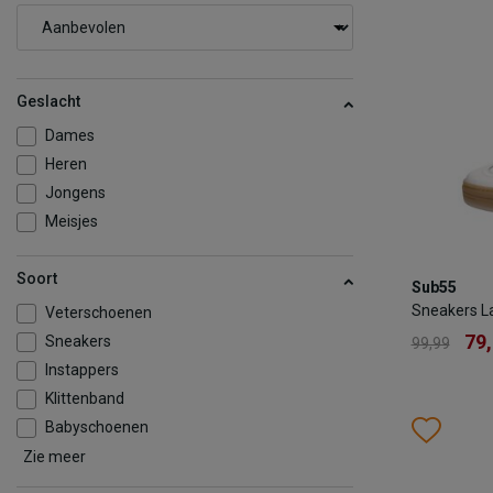
Geslacht
Dames
Heren
Jongens
Meisjes
Sub55
Soort
Sub55
Sneakers 
Sneakers L
Veterschoenen
79
99,99
79
Sneakers
99,99
Kleur
Instappers
Klittenband
Wish
Wis
Babyschoenen
Maat
Zie meer
Kinderschoenen
Comfort
36
37