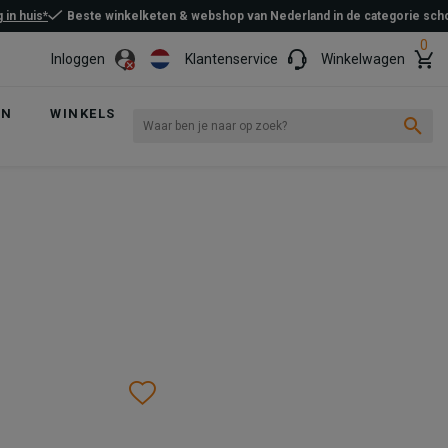
 in huis*
Beste winkelketen & webshop van Nederland in de categorie sc
0
Inloggen
Klantenservice
Winkelwagen
EN
WINKELS
Wishlist
Wishlist