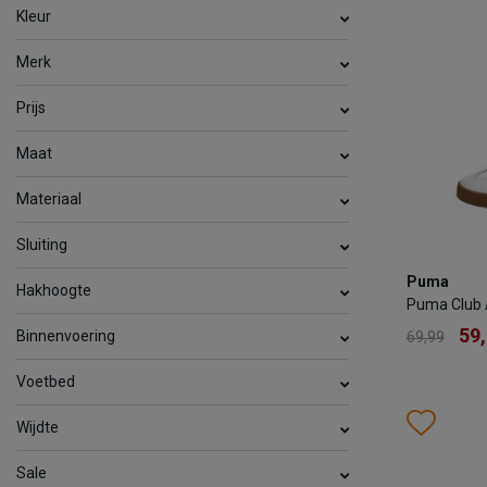
Kleur
TOEV
Merk
Prijs
Maat
Materiaal
Sluiting
Puma
Puma
Puma Club
Hakhoogte
Puma Club 
59
69,99
59
Binnenvoering
69,99
Kleur
Voetbed
Wish
Wis
Wijdte
Maat
Sale
36
37