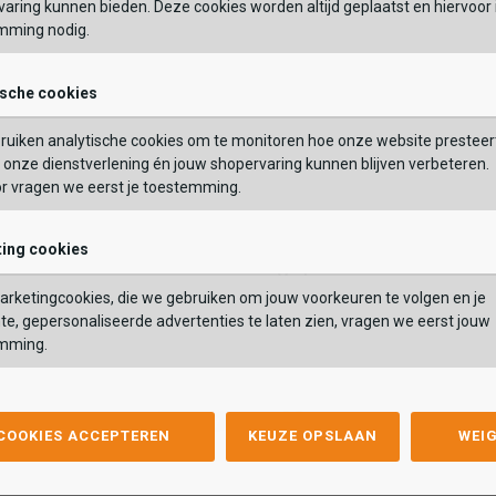
aring kunnen bieden. Deze cookies worden altijd geplaatst en hiervoor 
mming nodig.
OEGEN AAN WINKELTAS
TOEVOEGEN AAN WIN
ische cookies
ruiken analytische cookies om te monitoren hoe onze website presteer
onze dienstverlening én jouw shopervaring kunnen blijven verbeteren.
or vragen we eerst je toestemming.
ing cookies
Verbenas
Verbenas
II
Sound
rketingcookies, die we gebruiken om jouw voorkeuren te volgen en je
I
Sound
,99
84,99
99,99
te, gepersonaliseerde advertenties te laten zien, vragen we eerst jouw
,99
84,99
99,99
mming.
Kleur
list
hlist
Wishlist
Wishlist
 COOKIES ACCEPTEREN
KEUZE OPSLAAN
WEI
Maat
0
41
42
43
44
45
46
47
48
37
38
39
40
41