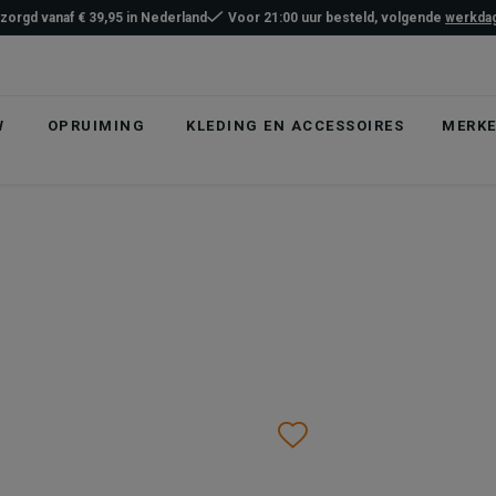
ezorgd vanaf € 39,95 in Nederland
Voor 21:00 uur besteld, volgende
werkdag
W
OPRUIMING
KLEDING EN ACCESSOIRES
MERK
list
hlist
Wishlist
Wishlist