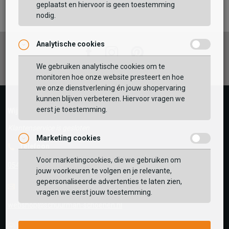
TOEVOEGEN AAN WINKELTAS
geplaatst en hiervoor is geen toestemming
nodig.
Analytische cookies
Vaak samen gekocht met
Facebook
Instagram
Pinterest
GEBRUIK MIJN LOCATIE
We gebruiken analytische cookies om te
monitoren hoe onze website presteert en hoe
BEKIJK WINKELTAS
Zoek op postcode of gebruik jouw locatie om de
we onze dienstverlening én jouw shopervaring
voorraad in een van onze winkels te bekijken.
kunnen blijven verbeteren. Hiervoor vragen we
eerst je toestemming.
VERDER WINKELEN
Wij helpen je graag!
Klantenservice is gesloten
Marketing cookies
Telefoon
Voor marketingcookies, die we gebruiken om
0545-280081
jouw voorkeuren te volgen en je relevante,
gepersonaliseerde advertenties te laten zien,
E-mail
Antwoord binnen 24 uur
vragen we eerst jouw toestemming.
webshop@schuurman-schoenen.nl
Facebook chat