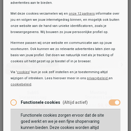
advertenties aan te bieden.
Met deze cookies verzamelen wij en
onze 12 partners
informatie over
jou en volgen we jouw internetgedrag binnen, en mogelijk ook buiten
onze website aan de hand van unieke identificatoren, zoals je
browsergegevens. Wij bouwen zo jouw persoonlijke profiel op.
Hiermee passen wij onze website en communicatie aan op jouw
voorkeuren. Ook kunnen we zo relevante advertenties laten zien op
basis van jouw profiel. Dat doen we natuurlijk niet als je tracking of
cookies uit hebt gezet op je toestel of in je browser.
Via '
cookies
' kun je ook zelf instellen en je toestemming altijd
wijzigen of intrekken. Lees hierover meer in ons
privacybeleid
en
cookiebeleid
.
Toegevoegd aan je winkeltas!
Onze winkelvoorraad
Mustang
Sub55
Sneakers Laag
Sneakers Laag
Sub55
Functionele cookies
(Altijd actief)
Sneakers Laag
59,99
54,99
69,99
59,99
79,99
99,99
Functionele cookies zorgen ervoor dat de site
Maat:
goed werkt en we je een fijne shopervaring
kunnen bieden. Deze cookies worden altijd