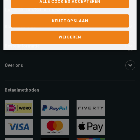
ALLE COOKIES ACCEPTEREN
facebook.com/SchuurmanSchoenen
KEUZE OPSLAAN
Klantenservice
WEIGEREN
Bestelinformatie
Over ons
Betaalmethoden
ideal
paypal
riverty
visa
mastercard
apple-