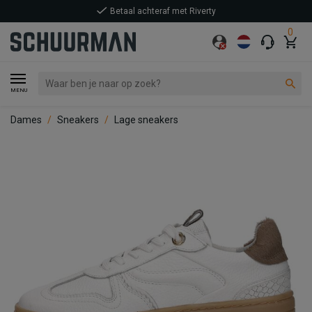
Betaal achteraf met Riverty
0
MENU
Dames
Sneakers
Lage sneakers