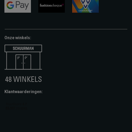
pay
google-
fashion-
vvv-
pay
cheque
giftcard
Onze winkels:
Klantwaarderingen: