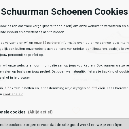
Schuurman Schoenen Cookies
OEGEN AAN WINKELTAS
TOEVOEGEN AAN WIN
cookies (en daarmee vergelijkbare technieken) om onze website te verbeteren en 
rde inhoud en advertenties aan te bieden.
ies verzamelen wij en
onze 12 partners
informatie over jou en volgen we jouw inter
elijk ook buiten onze website aan de hand van unieke identificatoren, zoals je br
jouw persoonlijke profiel op.
 wij onze website en communicatie aan op jouw voorkeuren. Ook kunnen we zo re
Gabor
ten zien op basis van jouw profiel. Dat doen we natuurlijk niet als je tracking of cooki
Gabor
Laag
Sneakers Laag
tel of in je browser.
aag
Sneakers Laag
29,99
109,99
129,99
9,99
109,99
129,99
un je ook zelf instellen en je toestemming altijd wijzigen of intrekken. Lees hierove
en
cookiebeleid
.
Kleur
list
hlist
Wishlist
Wishlist
onele cookies
(Altijd actief)
Maat
nele cookies zorgen ervoor dat de site goed werkt en we je een fijne
7.5
38
38.5
39
40
41
41.5
42
36.5
43
37
44
37.5
38
38