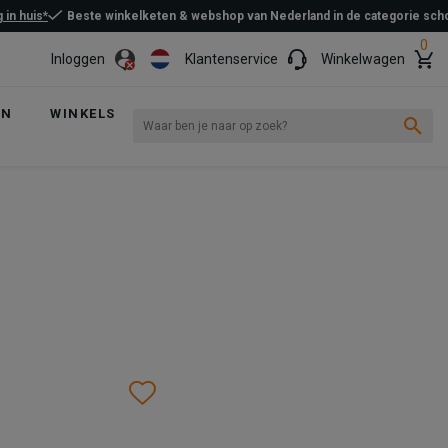
 in huis*
Beste winkelketen & webshop van Nederland in de categorie sc
0
Inloggen
Klantenservice
Winkelwagen
EN
WINKELS
Wishlist
Wishlist