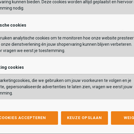
aring kunnen bieden. Deze cookies worden altijd geplaatst en hiervoor 
mming nodig.
OEGEN AAN WINKELTAS
TOEVOEGEN AAN WIN
ische cookies
ruiken analytische cookies om te monitoren hoe onze website presteer
onze dienstverlening én jouw shopervaring kunnen blijven verbeteren.
or vragen we eerst je toestemming.
ing cookies
Gabor
Gabor
Laag
Sneakers Laag
rketingcookies, die we gebruiken om jouw voorkeuren te volgen en je
aag
Sneakers Laag
29,99
119,99
139,99
te, gepersonaliseerde advertenties te laten zien, vragen we eerst jouw
9,99
119,99
139,99
mming.
Kleur
list
hlist
Wishlist
Wishlist
 COOKIES ACCEPTEREN
KEUZE OPSLAAN
WEI
Maat
7.5
38
38.5
39
40
41
41.5
42
36.5
43
37
37.5
38
38