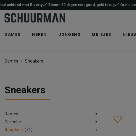
taal achteraf met Riverty
Binnen 30 dagen niet goed, geld terug
Gratis b
DAMES
HEREN
JONGENS
MEISJES
NIEU
Dames
Sneakers
Sneakers
Dames
Wish
Wis
Collectie
Sneakers
(71)