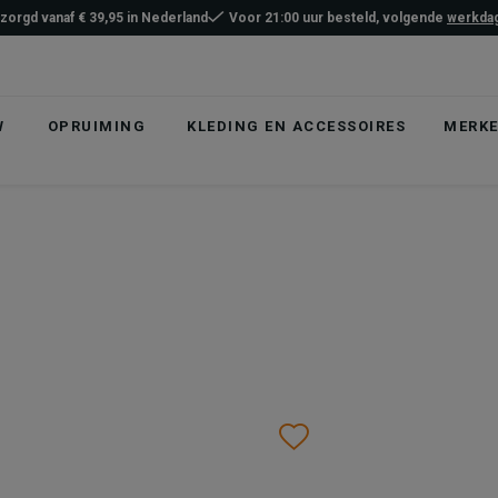
ezorgd vanaf € 39,95 in Nederland
Voor 21:00 uur besteld, volgende
werkdag
W
OPRUIMING
KLEDING EN ACCESSOIRES
MERK
list
hlist
Wishlist
Wishlist