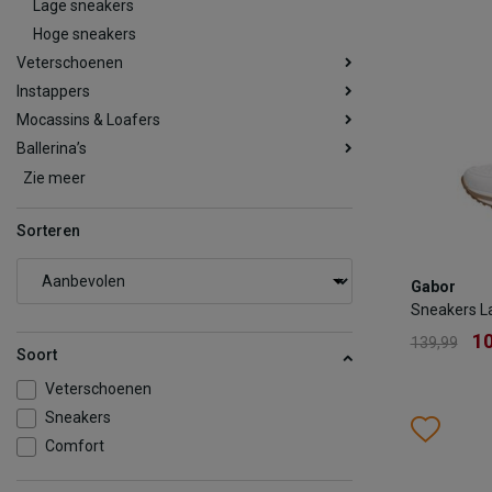
Lage sneakers
Hoge sneakers
Veterschoenen
Instappers
Mocassins & Loafers
Ballerina’s
Zie meer
Sorteren
Gabor
Gabor
Sneakers 
Sneakers L
1
139,99
10
139,99
Soort
Kleur
Veterschoenen
Sneakers
Wish
Wis
Comfort
Maat
35.5
3