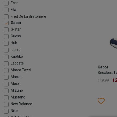
Ecco
Fila
TOEV
Fred De La Bretoniere
Gabor
G-star
Guess
Hub
Iqonic
Kaotiko
Gabor
Lacoste
Gabor
Sneakers 
Marco Tozzi
Sneakers L
1
149,99
Maruti
12
149,99
Mexx
Kleur
Mizuno
Mustang
Wish
Wis
New Balance
Maat
Nike
35.5
3