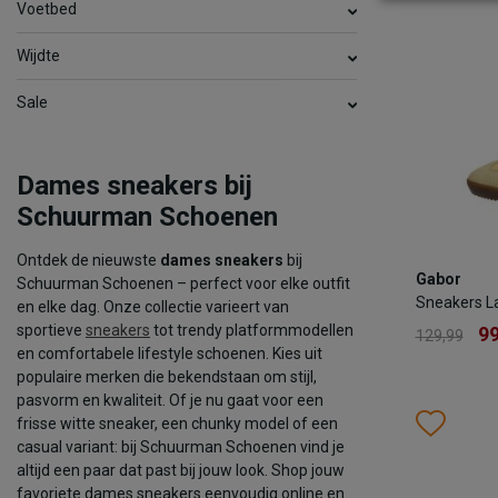
Voetbed
TOEV
Wijdte
Sale
Dames sneakers bij
Schuurman Schoenen
Ontdek de nieuwste
dames sneakers
bij
Gabor
Gabor
Schuurman Schoenen – perfect voor elke outfit
Sneakers 
Sneakers L
en elke dag. Onze collectie varieert van
9
129,99
sportieve
sneakers
tot trendy platformmodellen
99
129,99
en comfortabele lifestyle schoenen. Kies uit
Kleur
populaire merken die bekendstaan om stijl,
pasvorm en kwaliteit. Of je nu gaat voor een
Wish
Wis
frisse witte sneaker, een chunky model of een
casual variant: bij Schuurman Schoenen vind je
Maat
altijd een paar dat past bij jouw look. Shop jouw
37.5
favoriete dames sneakers eenvoudig online en