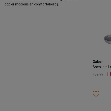
loop er modieus én comfortabel bij.
TOEV
Gabor
Gabor
Sneakers 
Sneakers L
1
139,99
11
139,99
Kleur
Wish
Wis
Maat
36.5