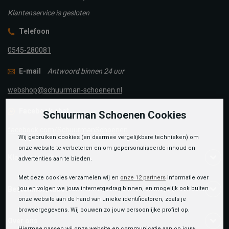
Klantenservice is gesloten
Telefoon
0545-280081
E-mail
Antwoord binnen 24 uur
webshop@schuurman-schoenen.nl
Facebook chat
Schuurman Schoenen Cookies
facebook.com/SchuurmanSchoenen
Wij gebruiken cookies (en daarmee vergelijkbare technieken) om
onze website te verbeteren en om gepersonaliseerde inhoud en
Klantenservice
advertenties aan te bieden.
Met deze cookies verzamelen wij en
onze 12 partners
informatie over
jou en volgen we jouw internetgedrag binnen, en mogelijk ook buiten
Bestelinformatie
onze website aan de hand van unieke identificatoren, zoals je
browsergegevens. Wij bouwen zo jouw persoonlijke profiel op.
Over ons
Hiermee passen wij onze website en communicatie aan op jouw