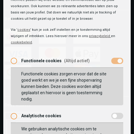
voorkeuren. Ook kunnen we zo relevante advertenties laten zien op
basis van jouw profiel. Dat doen we natuurlijk niet als je tracking of
Betaalmethoden
cookies uit hebt gezet op je toestel of in je browser.
Via '
cookies
' kun je ook zelf instellen en je toestemming altijd
wijzigen of intrekken. Lees hierover meer in ons
privacybeleid
en
cookiebeleid
.
ideal
paypal
riverty
Functionele cookies
(Altijd actief)
visa
mastercard
apple-
pay
Functionele cookies zorgen ervoor dat de site
goed werkt en we je een fijne shopervaring
google-
fashion-
vvv-
kunnen bieden. Deze cookies worden altijd
pay
cheque
giftcard
geplaatst en hiervoor is geen toestemming
nodig.
Onze winkels:
Analytische cookies
We gebruiken analytische cookies om te