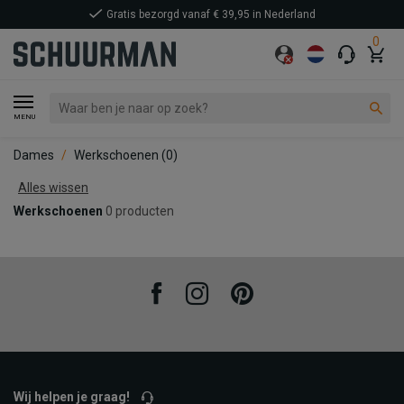
Gratis bezorgd vanaf € 39,95 in Nederland
0
MENU
Dames
Werkschoenen
(0)
Alles wissen
Werkschoenen
0 producten
Facebook
Instagram
Pinterest
Wij helpen je graag!