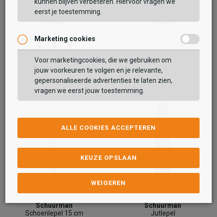
kunnen blijven verbeteren. Hiervoor vragen we
Suede & Nubuck Lotion
Schoenlepel 52 cm
eerst je toestemming.
7,99
14,99
Marketing cookies
Voor marketingcookies, die we gebruiken om
jouw voorkeuren te volgen en je relevante,
gepersonaliseerde advertenties te laten zien,
vragen we eerst jouw toestemming.
ALLE COOKIES ACCEPTEREN
KEUZE OPSLAAN
WEIGEREN
Schuurman
Schuurman
Schoenlepel 15 cm
Jutlepel