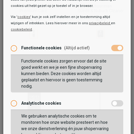
Schuurman
Schuurman
cookies uit hebt gezet op je toestel of in je browser.
Premium Care
Suede & Nubuck Cleaner
Via '
cookies
' kun je ook zelf instellen en je toestemming altijd
14,99
5,99
wijzigen of intrekken. Lees hierover meer in ons
privacybeleid
en
cookiebeleid
.
Functionele cookies
(Altijd actief)
Functionele cookies zorgen ervoor dat de site
goed werkt en we je een fijne shopervaring
kunnen bieden. Deze cookies worden altijd
geplaatst en hiervoor is geen toestemming
nodig.
Analytische cookies
We gebruiken analytische cookies om te
monitoren hoe onze website presteert en hoe
we onze dienstverlening én jouw shopervaring
Schuurman
Schuurman