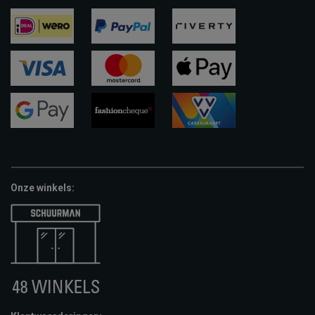
ideal
paypal
riverty
visa
mastercard
apple-
pay
google-
fashion-
vvv-
pay
cheque
giftcard
Onze winkels: