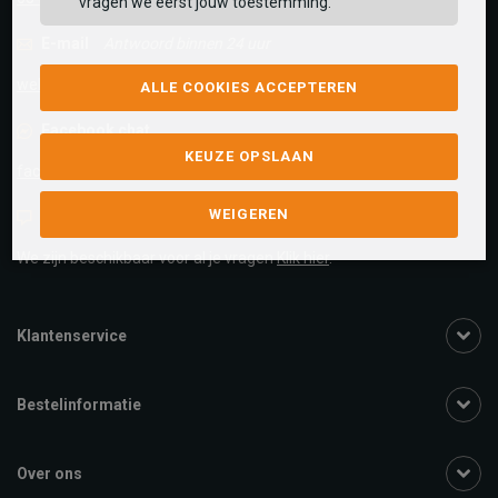
vragen we eerst jouw toestemming.
E-mail
Antwoord binnen 24 uur
webshop@schuurman-schoenen.nl
ALLE COOKIES ACCEPTEREN
Facebook chat
KEUZE OPSLAAN
facebook.com/SchuurmanSchoenen
WEIGEREN
Live chat
We zijn beschikbaar voor al je vragen
Klik hier
.
Klantenservice
Bestelinformatie
Over ons