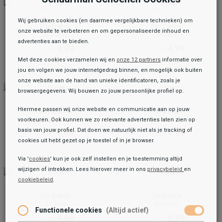
Wij gebruiken cookies (en daarmee vergelijkbare technieken) om
I'm Dutch
I'm Dutch
onze website te verbeteren en om gepersonaliseerde inhoud en
Burano
St. Ives
advertenties aan te bieden.
9,99
4,99
19,99
14,99
Met deze cookies verzamelen wij en
onze 12 partners
informatie over
jou en volgen we jouw internetgedrag binnen, en mogelijk ook buiten
onze website aan de hand van unieke identificatoren, zoals je
browsergegevens. Wij bouwen zo jouw persoonlijke profiel op.
Hiermee passen wij onze website en communicatie aan op jouw
I'm Dutch
I'm Dutch
Burano
St. Ives
voorkeuren. Ook kunnen we zo relevante advertenties laten zien op
basis van jouw profiel. Dat doen we natuurlijk niet als je tracking of
9,99
4,99
19,99
14,99
cookies uit hebt gezet op je toestel of in je browser.
Via '
cookies
' kun je ook zelf instellen en je toestemming altijd
wijzigen of intrekken. Lees hierover meer in ons
privacybeleid
en
cookiebeleid
.
Toegevoegd aan je winkeltas!
I'm Dutch
I'm Dutch
St. Ives
Burano
Functionele cookies
(Altijd actief)
4,99
9,99
14,99
19,99