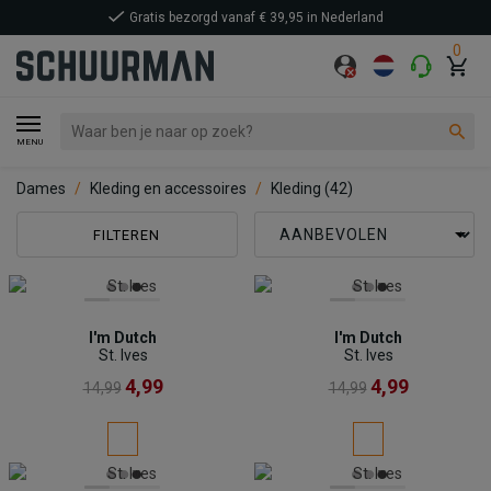
Gratis bezorgd vanaf € 39,95 in Nederland
0
MENU
Dames
Kleding en accessoires
Kleding
(42)
FILTEREN
I'm Dutch
I'm Dutch
St. Ives
St. Ives
4,99
4,99
14,99
14,99