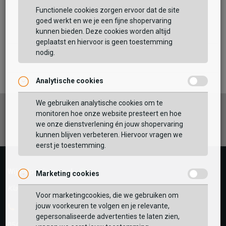
Functionele cookies zorgen ervoor dat de site
goed werkt en we je een fijne shopervaring
kunnen bieden. Deze cookies worden altijd
geplaatst en hiervoor is geen toestemming
nodig.
1/2
Volgende
Analytische cookies
Vaak samen gekocht met
We gebruiken analytische cookies om te
Facebook
Instagram
Pinterest
monitoren hoe onze website presteert en hoe
BEKIJK WINKELTAS
we onze dienstverlening én jouw shopervaring
kunnen blijven verbeteren. Hiervoor vragen we
eerst je toestemming.
VERDER WINKELEN
Wij helpen je graag!
Marketing cookies
Klantenservice geopend tot 17:00
Voor marketingcookies, die we gebruiken om
jouw voorkeuren te volgen en je relevante,
Telefoon
gepersonaliseerde advertenties te laten zien,
0545-280081