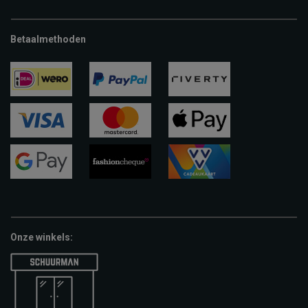
Betaalmethoden
ideal
paypal
riverty
visa
mastercard
apple-
pay
google-
fashion-
vvv-
pay
cheque
giftcard
Onze winkels: