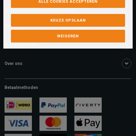
ALLE COOKIES ACCEPTEREN
facebook.com/SchuurmanSchoenen
KEUZE OPSLAAN
Klantenservice
WEIGEREN
Bestelinformatie
Over ons
Betaalmethoden
ideal
paypal
riverty
visa
mastercard
apple-