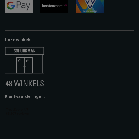
pay
google-
fashion-
vvv-
pay
cheque
giftcard
Onze winkels:
Klantwaarderingen: