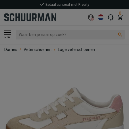
Betaal achteraf met Riverty
0
MENU
Dames
Veterschoenen
Lage veterschoenen