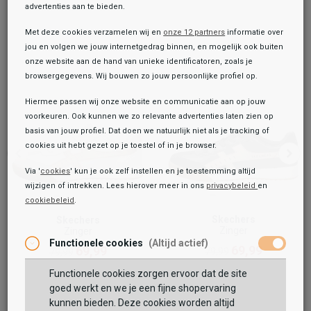
advertenties aan te bieden.
Met deze cookies verzamelen wij en
onze 12 partners
informatie over
jou en volgen we jouw internetgedrag binnen, en mogelijk ook buiten
onze website aan de hand van unieke identificatoren, zoals je
browsergegevens. Wij bouwen zo jouw persoonlijke profiel op.
Hiermee passen wij onze website en communicatie aan op jouw
voorkeuren. Ook kunnen we zo relevante advertenties laten zien op
basis van jouw profiel. Dat doen we natuurlijk niet als je tracking of
cookies uit hebt gezet op je toestel of in je browser.
Via '
cookies
' kun je ook zelf instellen en je toestemming altijd
wijzigen of intrekken. Lees hierover meer in ons
privacybeleid
en
cookiebeleid
.
Toegevoegd aan je winkeltas!
Onze winkelvoorraad
Skechers
Skechers
Zinger
Zinger
Skechers
Functionele cookies
(Altijd actief)
Zinger 2.0 - La Bella
69,99
69,99
79,99
79,99
79,99
Functionele cookies zorgen ervoor dat de site
Maat:
goed werkt en we je een fijne shopervaring
kunnen bieden. Deze cookies worden altijd