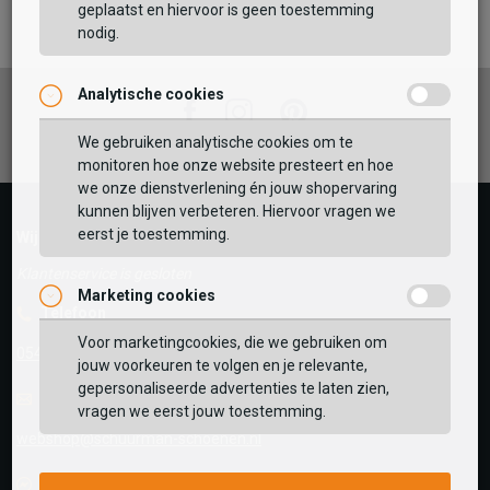
TOEVOEGEN AAN WINKELTAS
geplaatst en hiervoor is geen toestemming
nodig.
Analytische cookies
Vaak samen gekocht met
Facebook
Instagram
Pinterest
GEBRUIK MIJN LOCATIE
We gebruiken analytische cookies om te
monitoren hoe onze website presteert en hoe
BEKIJK WINKELTAS
Zoek op postcode of gebruik jouw locatie om de
we onze dienstverlening én jouw shopervaring
voorraad in een van onze winkels te bekijken.
kunnen blijven verbeteren. Hiervoor vragen we
eerst je toestemming.
VERDER WINKELEN
Wij helpen je graag!
Klantenservice is gesloten
Marketing cookies
Telefoon
Voor marketingcookies, die we gebruiken om
0545-280081
jouw voorkeuren te volgen en je relevante,
gepersonaliseerde advertenties te laten zien,
E-mail
Antwoord binnen 24 uur
vragen we eerst jouw toestemming.
webshop@schuurman-schoenen.nl
Facebook chat