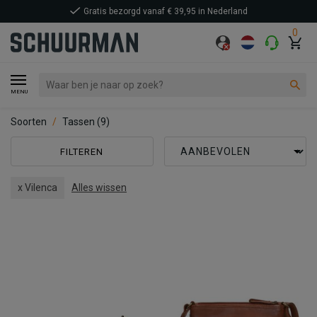
Gratis bezorgd vanaf € 39,95 in Nederland
0
MENU
Soorten
Tassen
(9)
FILTEREN
x Vilenca
Alles wissen