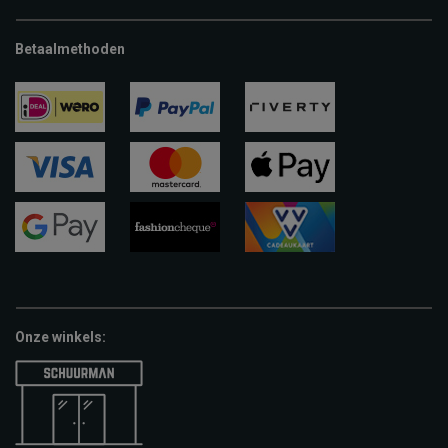
Betaalmethoden
ideal
paypal
riverty
visa
mastercard
apple-
pay
google-
fashion-
vvv-
pay
cheque
giftcard
Onze winkels: