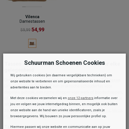
Vilenca
Damestassen
54,99
59,99
Schuurman Schoenen Cookies
Tassen – praktisch, stijlvol en geschikt voor elke
gelegenheid
Wij gebruiken cookies (en daarmee vergelijkbare technieken) om
Ontdek de veelzijdige collectie
tassen
bij
Schuurman Schoenen
.
onze website te verbeteren en om gepersonaliseerde inhoud en
Of je nu op zoek bent naar een praktische schoudertas voor
advertenties aan te bieden.
dagelijks gebruik, een ruime shopper voor werk of boodschappen,
of een trendy tas om jouw outfit compleet te maken – hier vind je
Met deze cookies verzamelen wij en
onze 12 partners
informatie over
altijd een model dat past bij jouw stijl. Kies uit populaire merken
jou en volgen we jouw internetgedrag binnen, en mogelijk ook buiten
zoals
Beagles
,
Charm London
,
Enrico Benetti
,
Just Dreamz
,
Mexx
,
onze website aan de hand van unieke identificatoren, zoals je
Puma
,
Rieker
,
Steve Madden
,
Vans
en
Vilenca
.
browsergegevens. Wij bouwen zo jouw persoonlijke profiel op.
Tassen voor dames, heren en kinderen
Hiermee passen wij onze website en communicatie aan op jouw