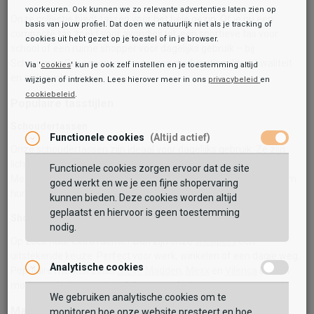
voorkeuren. Ook kunnen we zo relevante advertenties laten zien op
Onze collectie biedt tassen voor het hele gezin. Of je nu een
basis van jouw profiel. Dat doen we natuurlijk niet als je tracking of
compacte tas zoekt voor avondjes uit, een sportieve tas voor
cookies uit hebt gezet op je toestel of in je browser.
school of een ruime shopper voor dagelijks gebruik – bij
Schuurman Schoenen vind je tassen die functionaliteit, kwaliteit
Via '
cookies
' kun je ook zelf instellen en je toestemming altijd
en stijl combineren.
wijzigen of intrekken. Lees hierover meer in ons
privacybeleid
en
cookiebeleid
.
Populaire tasstijlen
Schoudertassen
Functionele cookies
(Altijd actief)
Onze
schoudertassen
zijn ideaal voor dagelijks gebruik. Ze zijn
licht, praktisch en bieden genoeg ruimte voor al je essentials.
Functionele cookies zorgen ervoor dat de site
Merken zoals
Beagles
,
Enrico Benetti
en
Rieker
staan bekend om
goed werkt en we je een fijne shopervaring
hun duurzame materialen en comfortabele draagriemen.
kunnen bieden. Deze cookies worden altijd
geplaatst en hiervoor is geen toestemming
Shoppers
nodig.
Op zoek naar extra ruimte? Dan zijn onze
shoppers
een
uitstekende keuze. Perfect voor werk, winkelen of een dagje weg.
Analytische cookies
Populaire merken zoals
Steve Madden
,
Mexx
en
Vilenca
bieden
moderne designs met veel draagcomfort.
We gebruiken analytische cookies om te
Materialen & afwerking
monitoren hoe onze website presteert en hoe