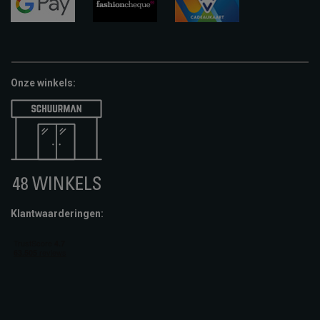
pay
google-
fashion-
vvv-
pay
cheque
giftcard
Onze winkels:
Klantwaarderingen: