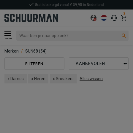
0
MENU
Merken
SUN68
(54)
FILTEREN
x Dames
x Heren
x Sneakers
Alles wissen