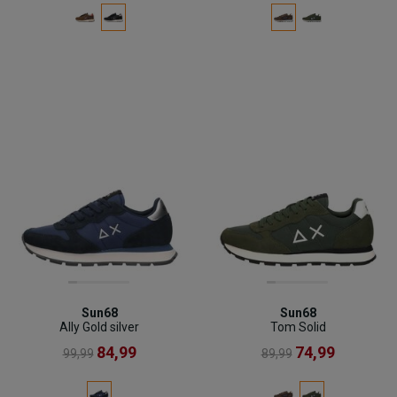
Sun68
Sun68
Ally Gold silver
Tom Solid
84,99
74,99
99,99
89,99