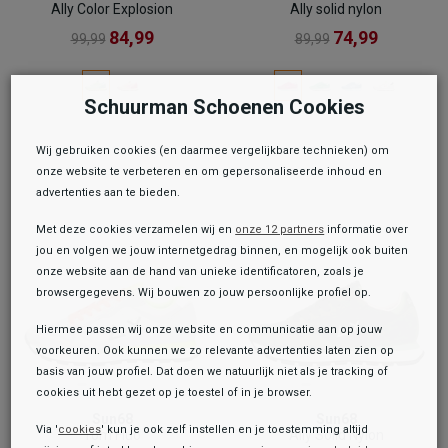
Ally Color Explosion
Ally solid nylon
84,99
74,99
99,99
89,99
Schuurman Schoenen Cookies
Wij gebruiken cookies (en daarmee vergelijkbare technieken) om
onze website te verbeteren en om gepersonaliseerde inhoud en
advertenties aan te bieden.
Met deze cookies verzamelen wij en
onze 12 partners
informatie over
jou en volgen we jouw internetgedrag binnen, en mogelijk ook buiten
onze website aan de hand van unieke identificatoren, zoals je
browsergegevens. Wij bouwen zo jouw persoonlijke profiel op.
Hiermee passen wij onze website en communicatie aan op jouw
voorkeuren. Ook kunnen we zo relevante advertenties laten zien op
basis van jouw profiel. Dat doen we natuurlijk niet als je tracking of
cookies uit hebt gezet op je toestel of in je browser.
Sun68
Sun68
Via '
cookies
' kun je ook zelf instellen en je toestemming altijd
Tom Fluo
Ally Solid Nylon