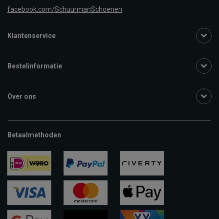
facebook.com/SchuurmanSchoenen
Klantenservice
Bestelinformatie
Over ons
Betaalmethoden
ideal
paypal
riverty
visa
mastercard
apple-