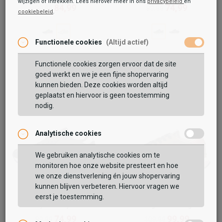
wijzigen of intrekken. Lees hierover meer in ons
privacybeleid
en
84,99
74,99
99,99
89,99
cookiebeleid
.
Functionele cookies
(Altijd actief)
Functionele cookies zorgen ervoor dat de site
goed werkt en we je een fijne shopervaring
kunnen bieden. Deze cookies worden altijd
geplaatst en hiervoor is geen toestemming
nodig.
Analytische cookies
We gebruiken analytische cookies om te
monitoren hoe onze website presteert en hoe
we onze dienstverlening én jouw shopervaring
kunnen blijven verbeteren. Hiervoor vragen we
eerst je toestemming.
Sun68
Sun68
Ally Solid Nylon
Stargirl Glitter logo
74,99
99,99
89,99
109,99