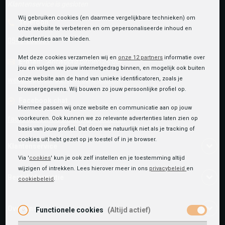
Klantenservice is gesloten
Wij gebruiken cookies (en daarmee vergelijkbare technieken) om
Telefoon
onze website te verbeteren en om gepersonaliseerde inhoud en
advertenties aan te bieden.
0545-280081
Met deze cookies verzamelen wij en
onze 12 partners
informatie over
E-mail
Antwoord binnen 24 uur
jou en volgen we jouw internetgedrag binnen, en mogelijk ook buiten
onze website aan de hand van unieke identificatoren, zoals je
webshop@schuurman-schoenen.nl
browsergegevens. Wij bouwen zo jouw persoonlijke profiel op.
Facebook chat
Hiermee passen wij onze website en communicatie aan op jouw
voorkeuren. Ook kunnen we zo relevante advertenties laten zien op
facebook.com/SchuurmanSchoenen
basis van jouw profiel. Dat doen we natuurlijk niet als je tracking of
cookies uit hebt gezet op je toestel of in je browser.
Klantenservice
Via '
cookies
' kun je ook zelf instellen en je toestemming altijd
wijzigen of intrekken. Lees hierover meer in ons
privacybeleid
en
Bestelinformatie
cookiebeleid
.
Over ons
Functionele cookies
(Altijd actief)