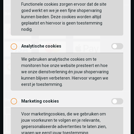
Functionele cookies zorgen ervoor dat de site
goed werkt en we je een fijne shopervaring
Betaalmethoden
kunnen bieden. Deze cookies worden altijd
geplaatst en hiervoor is geen toestemming
nodig.
ideal
paypal
riverty
Analytische cookies
We gebruiken analytische cookies om te
visa
mastercard
apple-
monitoren hoe onze website presteert en hoe
pay
we onze dienstverlening én jouw shopervaring
google-
fashion-
vvv-
kunnen blijven verbeteren. Hiervoor vragen we
pay
cheque
giftcard
eerst je toestemming.
Onze winkels:
Marketing cookies
Voor marketingcookies, die we gebruiken om
jouw voorkeuren te volgen en je relevante,
gepersonaliseerde advertenties te laten zien,
vragen we eerst jouw toestemming.