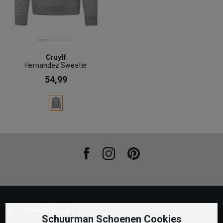
Cruyff
Hernandez Sweater
54,99
Facebook
Instagram
Pinterest
Wij helpen je graag!
Schuurman Schoenen Cookies