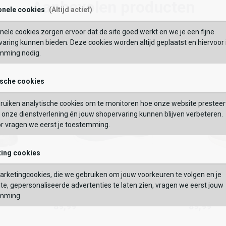
89,99
Aanbevolen producten
onele cookies
(Altijd actief)
Maat:
nele cookies zorgen ervoor dat de site goed werkt en we je een fijne
BEKIJK
Wishlist
Wishlist
Wish
Wi
OEVOEGEN AAN WINKELTAS
aring kunnen bieden. Deze cookies worden altijd geplaatst en hiervoor 
mming nodig.
VERDER
ische cookies
GEBRUIK MIJN LOC
Vaak samen gekocht met
ruiken analytische cookies om te monitoren hoe onze website presteer
 op postcode of gebruik jouw locatie om de voorraad in een van onze
onze dienstverlening én jouw shopervaring kunnen blijven verbeteren.
els te bekijken.
or vragen we eerst je toestemming.
ing cookies
Skechers
Skecher
rketingcookies, die we gebruiken om jouw voorkeuren te volgen en je
Slip-Ins: Go Walk Flex
Slip-Ins:
Skechers
Skechers
te, gepersonaliseerde advertenties te laten zien, vragen we eerst jouw
89,99
89,99
Slip-Ins: Go Walk Flex
Slip-Ins: Go
mming.
89,99
89,99
Kleur
Kleur