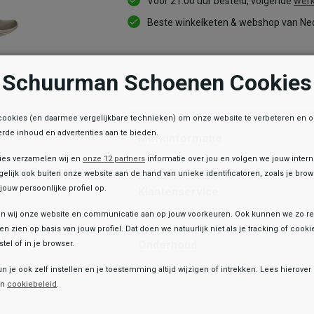
Voor 21:00 uur besteld, volgende
werk
Beste winkelketen & webshop van Ned
Schuurman Schoenen Cookies
Informatie
cookies (en daarmee vergelijkbare technieken) om onze website te verbeteren en 
rde inhoud en advertenties aan te bieden.
Merkinformatie
ies verzamelen wij en
onze 12 partners
informatie over jou en volgen we jouw inter
elijk ook buiten onze website aan de hand van unieke identificatoren, zoals je br
jouw persoonlijke profiel op.
Klantenservice
 wij onze website en communicatie aan op jouw voorkeuren. Ook kunnen we zo re
ten zien op basis van jouw profiel. Dat doen we natuurlijk niet als je tracking of cooki
Onderhoud
tel of in je browser.
e winkelvoorraad
un je ook zelf instellen en je toestemming altijd wijzigen of intrekken. Lees hierove
Toegevoegd aan je winkeltas!
Skechers
en
cookiebeleid
.
Slip-Ins: Relaxed Fit