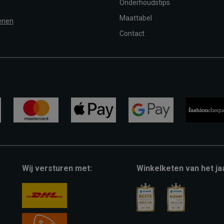
Onderhoudstips
Maattabel
enen
Contact
mastercard
apple-
google-
fashion-
pay
pay
cheque
Wij versturen met:
Winkelketen van het ja