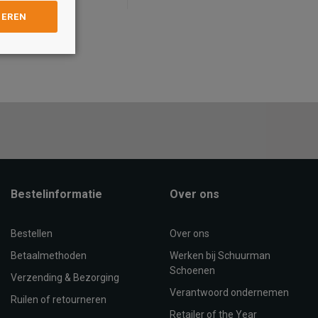
GEREN
Maat
40
48
41
42
43
44
45
46
40
47
41
47.5
42
48
43
50
44
45
4
OEVOEGEN AAN
TOEVOEGEN AAN
WINKELTAS
WINKELTAS
Bestelinformatie
Over ons
Bestellen
Over ons
Betaalmethoden
Werken bij Schuurman
Schoenen
Verzending & Bezorging
Verantwoord ondernemen
Ruilen of retourneren
Retailer of the Year