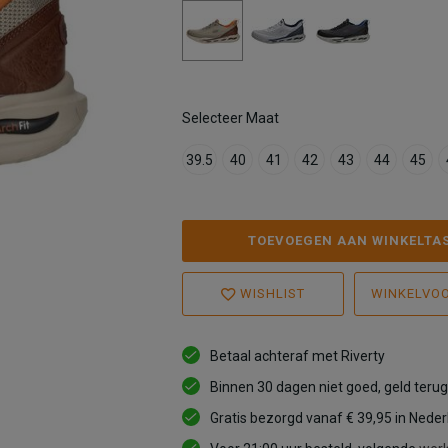
Selecteer Maat
39.5
40
41
42
43
44
45
TOEVOEGEN AAN WINKELTA
WISHLIST
WINKELVO
Betaal achteraf met Riverty
Binnen 30 dagen niet goed, geld terug
Gratis bezorgd vanaf € 39,95 in Nede