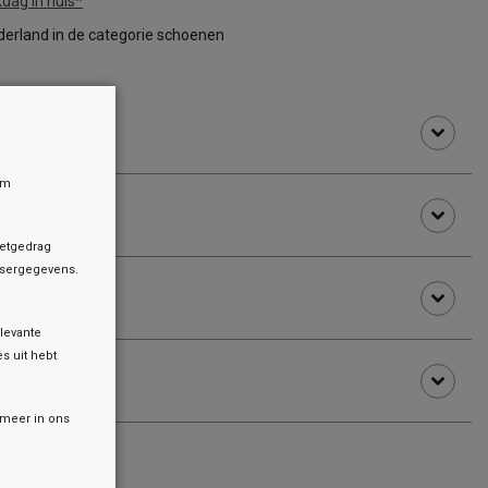
dag in huis*
erland in de categorie schoenen
om
netgedrag
owsergegevens.
levante
es uit hebt
r meer in ons