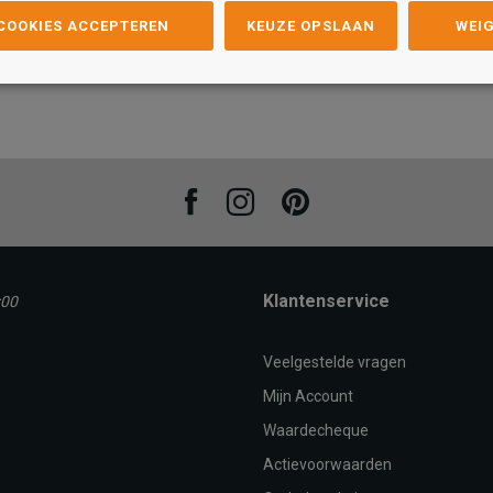
 COOKIES ACCEPTEREN
KEUZE OPSLAAN
WEI
Maat
Maat
43
44
45
46
39.5
47
40
48
41
49
42
43
44
45
46
39.5
47
AN
TOEVOEGEN AAN
T
WINKELTAS
Facebook
Instagram
Pinterest
Klantenservice
:00
Veelgestelde vragen
Mijn Account
Waardecheque
Actievoorwaarden