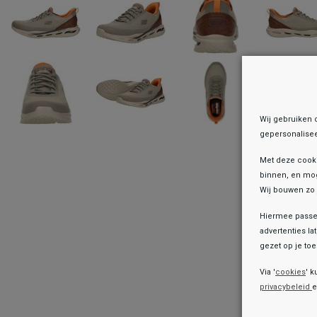
Wij gebruiken 
gepersonalisee
Met deze cook
binnen, en mog
Wij bouwen zo 
Hiermee passen
advertenties la
gezet op je toes
Onz
Via '
cookies
' k
privacybeleid