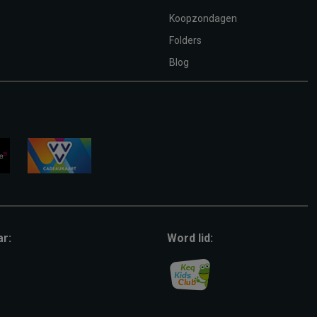
Koopzondagen
Folders
Blog
vvv-
giftcard
ar:
Word lid: