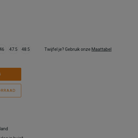
46
47.5
48.5
Twijfel je? Gebruik onze
Maattabel
S
ORRAAD
rland