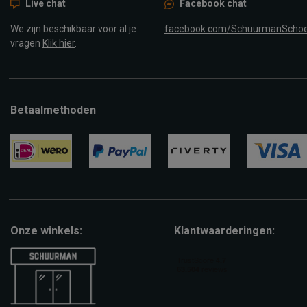
Live chat
Facebook chat
We zijn beschikbaar voor al je
facebook.com/SchuurmanScho
vragen
Klik hier
.
Betaalmethoden
ideal
paypal
riverty
visa
Onze winkels:
Klantwaarderingen: