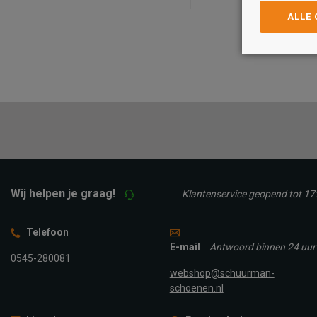
ALLE
Maat
Maat
39.5
40
41
42
39.5
40
41
42
43
44
45
46
47
48
TOEVOEGEN A
TOEVOEGEN AAN
WINKELTAS
WINKELTAS
Wij helpen je graag!
Klantenservice geopend tot 17
Telefoon
E-mail
Antwoord binnen 24 uur
0545-280081
webshop@schuurman-
schoenen.nl