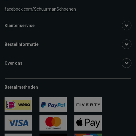
facebook.com/SchuurmanSchoenen
Klantenservice
Bestelinformatie
Over ons
Betaalmethoden
ideal
paypal
riverty
visa
mastercard
apple-