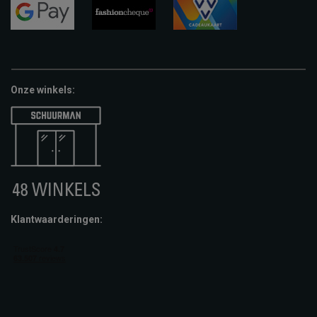
pay
google-
fashion-
vvv-
pay
cheque
giftcard
Onze winkels:
Klantwaarderingen: