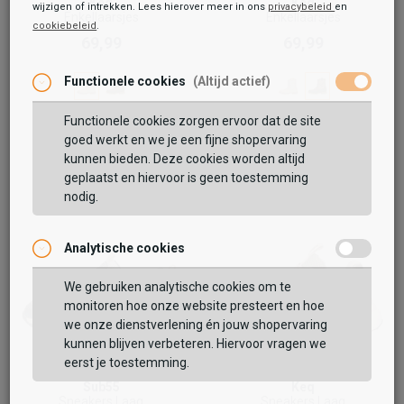
Keq
Keq
wijzigen of intrekken. Lees hierover meer in ons
privacybeleid
en
Enkellaarsjes
Enkellaarsjes
cookiebeleid
.
Toegevoegd aan je winkeltas!
69,99
69,99
Functionele cookies
(Altijd actief)
Functionele cookies zorgen ervoor dat de site
goed werkt en we je een fijne shopervaring
kunnen bieden. Deze cookies worden altijd
geplaatst en hiervoor is geen toestemming
nodig.
Analytische cookies
Vaak samen gekocht met
We gebruiken analytische cookies om te
monitoren hoe onze website presteert en hoe
BEKIJK WINKELTAS
we onze dienstverlening én jouw shopervaring
kunnen blijven verbeteren. Hiervoor vragen we
eerst je toestemming.
VERDER WINKELEN
Sub55
Keq
Sneakers Laag
Sneakers Laag