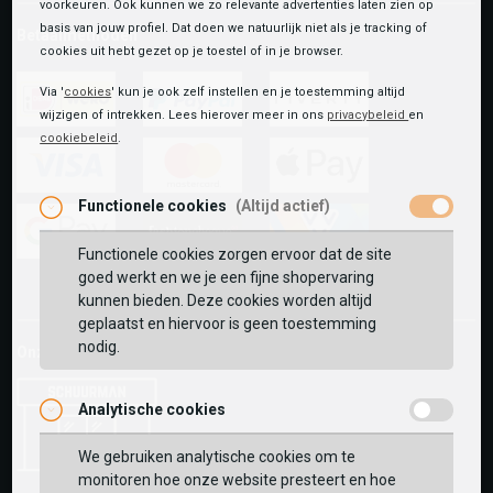
voorkeuren. Ook kunnen we zo relevante advertenties laten zien op
basis van jouw profiel. Dat doen we natuurlijk niet als je tracking of
Betaalmethoden
cookies uit hebt gezet op je toestel of in je browser.
Via '
cookies
' kun je ook zelf instellen en je toestemming altijd
wijzigen of intrekken. Lees hierover meer in ons
privacybeleid
en
ideal
paypal
riverty
cookiebeleid
.
visa
mastercard
apple-
Functionele cookies
(Altijd actief)
pay
Functionele cookies zorgen ervoor dat de site
google-
fashion-
vvv-
goed werkt en we je een fijne shopervaring
pay
cheque
giftcard
kunnen bieden. Deze cookies worden altijd
geplaatst en hiervoor is geen toestemming
nodig.
Onze winkels:
Analytische cookies
We gebruiken analytische cookies om te
monitoren hoe onze website presteert en hoe