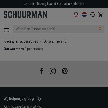
Gratis bezorgd vanaf € 39,95 in Nederland
0
MENU
Kleding en accessoires
Oorwarmers
(0)
Oorwarmers
0 producten
Facebook
Instagram
Pinterest
Wij helpen je graag!
Klantenservice is gesloten