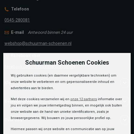
Telefoon
0545-280081
E-mail
Antwoord binnen 24 uur
webshop@schuurman-schoenen.nl
Facebook chat
Schuurman Schoenen Cookies
facebook.com/SchuurmanSchoenen
Wij gebruiken cookies (en daarmee vergelijkbare technieken) om
onze website te verbeteren en om gepersonaliseerde inhoud en
Klantenservice
advertenties aan te bieden.
Met deze cookies verzamelen wij en
onze 12 partners
informatie over
Bestelinformatie
jou en volgen we jouw internetgedrag binnen, en mogelijk ook buiten
onze website aan de hand van unieke identificatoren, zoals je
browsergegevens. Wij bouwen zo jouw persoonlijke profiel op.
Over ons
Hiermee passen wij onze website en communicatie aan op jouw