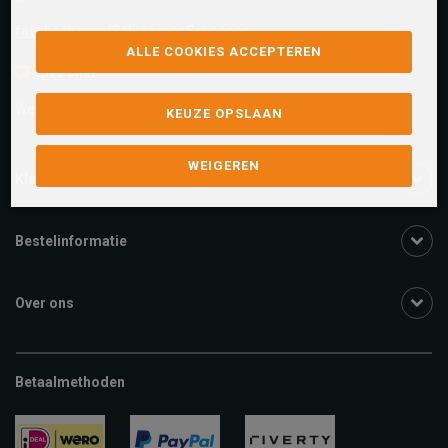
facebook.com/SchuurmanSchoenen
ALLE COOKIES ACCEPTEREN
Live chat
We zijn beschikbaar voor al je vragen
Klik hier
.
KEUZE OPSLAAN
WEIGEREN
Klantenservice
Bestelinformatie
Over ons
Betaalmethoden