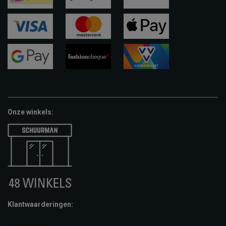
ideal
paypal
riverty
visa
mastercard
apple-
pay
google-
fashion-
vvv-
pay
cheque
giftcard
Onze winkels:
Klantwaarderingen: