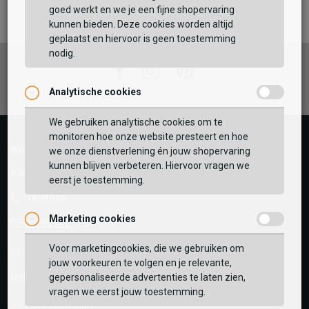
Maat:
goed werkt en we je een fijne shopervaring
kunnen bieden. Deze cookies worden altijd
TOEVOEGEN AAN WINKELTAS
geplaatst en hiervoor is geen toestemming
nodig.
Facebook
Instagram
Pinterest
Analytische cookies
Vaak samen gekocht met
GEBRUIK MIJN LOCATIE
We gebruiken analytische cookies om te
monitoren hoe onze website presteert en hoe
BEKIJK WINKELTAS
Zoek op postcode of gebruik jouw locatie om de
Wij helpen je graag!
we onze dienstverlening én jouw shopervaring
voorraad in een van onze winkels te bekijken.
kunnen blijven verbeteren. Hiervoor vragen we
Klantenservice geopend tot 17:00
eerst je toestemming.
VERDER WINKELEN
Telefoon
Marketing cookies
0545-280081
Voor marketingcookies, die we gebruiken om
E-mail
Antwoord binnen 24 uur
jouw voorkeuren te volgen en je relevante,
webshop@schuurman-schoenen.nl
gepersonaliseerde advertenties te laten zien,
vragen we eerst jouw toestemming.
Facebook chat