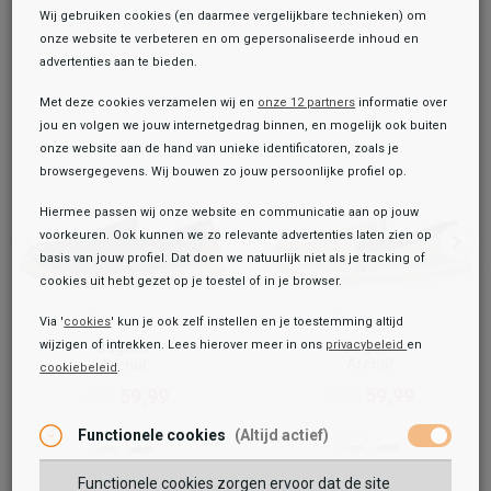
Wij gebruiken cookies (en daarmee vergelijkbare technieken) om
onze website te verbeteren en om gepersonaliseerde inhoud en
advertenties aan te bieden.
Met deze cookies verzamelen wij en
onze 12 partners
informatie over
jou en volgen we jouw internetgedrag binnen, en mogelijk ook buiten
onze website aan de hand van unieke identificatoren, zoals je
browsergegevens. Wij bouwen zo jouw persoonlijke profiel op.
Hiermee passen wij onze website en communicatie aan op jouw
voorkeuren. Ook kunnen we zo relevante advertenties laten zien op
basis van jouw profiel. Dat doen we natuurlijk niet als je tracking of
cookies uit hebt gezet op je toestel of in je browser.
Via '
cookies
' kun je ook zelf instellen en je toestemming altijd
Bugatti
wijzigen of intrekken. Lees hierover meer in ons
privacybeleid
en
Bugatti
Arenal
Arenal
cookiebeleid
.
Toegevoegd aan je winkeltas!
Onze winkelvoorraad
59,99
59,99
69,99
69,99
Bugatti
Functionele cookies
(Altijd actief)
Sportief
49,99
69,99
Functionele cookies zorgen ervoor dat de site