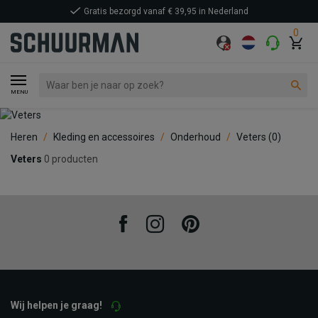
Gratis bezorgd vanaf € 39,95 in Nederland
0
MENU
Heren
Kleding en accessoires
Onderhoud
Veters
(0)
Veters
0 producten
Facebook
Instagram
Pinterest
Wij helpen je graag!