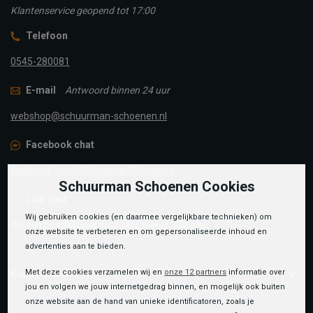
Klantenservice geopend tot 17:00
Telefoon
0545-280081
E-mail
Antwoord binnen 24 uur
webshop@schuurman-schoenen.nl
Facebook chat
facebook.com/SchuurmanSchoenen
Schuurman Schoenen Cookies
Live chat
Wij gebruiken cookies (en daarmee vergelijkbare technieken) om
We zijn beschikbaar voor al je vragen
Klik hier
.
onze website te verbeteren en om gepersonaliseerde inhoud en
advertenties aan te bieden.
Met deze cookies verzamelen wij en
onze 12 partners
informatie over
Klantenservice
jou en volgen we jouw internetgedrag binnen, en mogelijk ook buiten
onze website aan de hand van unieke identificatoren, zoals je