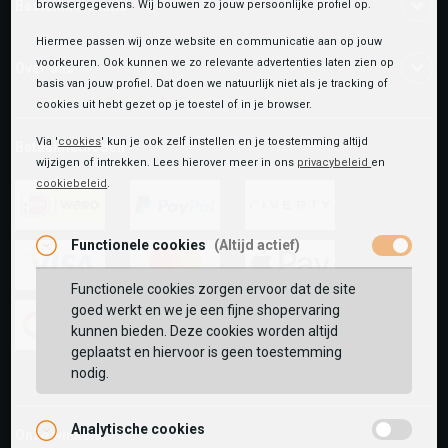
browsergegevens. Wij bouwen zo jouw persoonlijke profiel op.
Bestelinformatie
Hiermee passen wij onze website en communicatie aan op jouw
voorkeuren. Ook kunnen we zo relevante advertenties laten zien op
Over ons
basis van jouw profiel. Dat doen we natuurlijk niet als je tracking of
cookies uit hebt gezet op je toestel of in je browser.
Via '
cookies
' kun je ook zelf instellen en je toestemming altijd
Betaalmethoden
wijzigen of intrekken. Lees hierover meer in ons
privacybeleid
en
cookiebeleid
.
ideal
paypal
riverty
Functionele cookies
(Altijd actief)
Functionele cookies zorgen ervoor dat de site
visa
mastercard
apple-
goed werkt en we je een fijne shopervaring
pay
kunnen bieden. Deze cookies worden altijd
geplaatst en hiervoor is geen toestemming
google-
fashion-
vvv-
nodig.
pay
cheque
giftcard
Analytische cookies
Onze winkels: