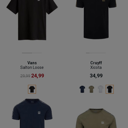
Vans
Cruyff
Salton Loose
Xicota
24,99
34,99
29,99