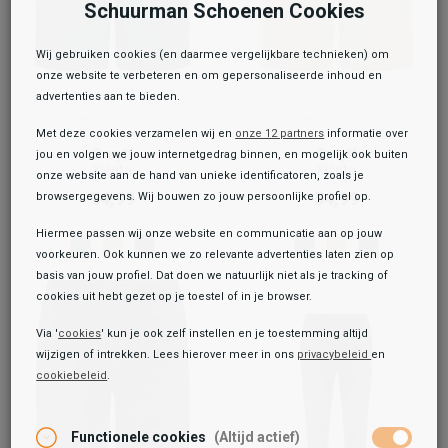
Schuurman Schoenen Cookies
Wij gebruiken cookies (en daarmee vergelijkbare technieken) om
onze website te verbeteren en om gepersonaliseerde inhoud en
advertenties aan te bieden.
Met deze cookies verzamelen wij en
onze 12 partners
informatie over
Cruyff
Cruyff
jou en volgen we jouw internetgedrag binnen, en mogelijk ook buiten
Xicota
Xicota
onze website aan de hand van unieke identificatoren, zoals je
54,99
54,99
browsergegevens. Wij bouwen zo jouw persoonlijke profiel op.
Hiermee passen wij onze website en communicatie aan op jouw
voorkeuren. Ook kunnen we zo relevante advertenties laten zien op
basis van jouw profiel. Dat doen we natuurlijk niet als je tracking of
cookies uit hebt gezet op je toestel of in je browser.
Via '
cookies
' kun je ook zelf instellen en je toestemming altijd
wijzigen of intrekken. Lees hierover meer in ons
privacybeleid
en
cookiebeleid
.
Toegevoegd aan je winkeltas!
Functionele cookies
(Altijd actief)