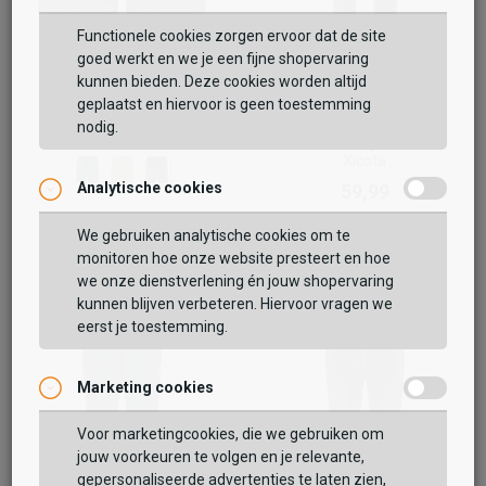
Functionele cookies zorgen ervoor dat de site
goed werkt en we je een fijne shopervaring
Cruyff
kunnen bieden. Deze cookies worden altijd
Xicota
geplaatst en hiervoor is geen toestemming
54,99
nodig.
Cruyff
Xicota
Analytische cookies
Vaak samen gekocht met
59,99
We gebruiken analytische cookies om te
monitoren hoe onze website presteert en hoe
BEKIJK WINKELTAS
we onze dienstverlening én jouw shopervaring
kunnen blijven verbeteren. Hiervoor vragen we
eerst je toestemming.
VERDER WINKELEN
Marketing cookies
Voor marketingcookies, die we gebruiken om
jouw voorkeuren te volgen en je relevante,
gepersonaliseerde advertenties te laten zien,