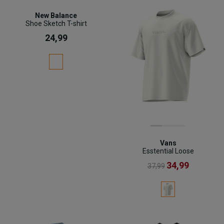
New Balance
Shoe Sketch T-shirt
24,99
Vans
Esstential Loose
34,99
37,99