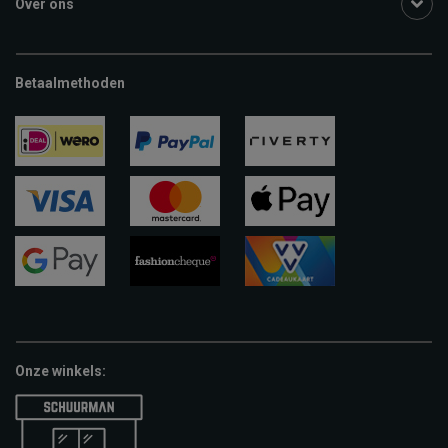
Over ons
Betaalmethoden
ideal
paypal
riverty
visa
mastercard
apple-
pay
google-
fashion-
vvv-
pay
cheque
giftcard
Onze winkels: