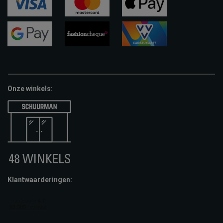
visa
mastercard
apple-
pay
google-
fashion-
vvv-
pay
cheque
giftcard
Onze winkels:
Klantwaarderingen: