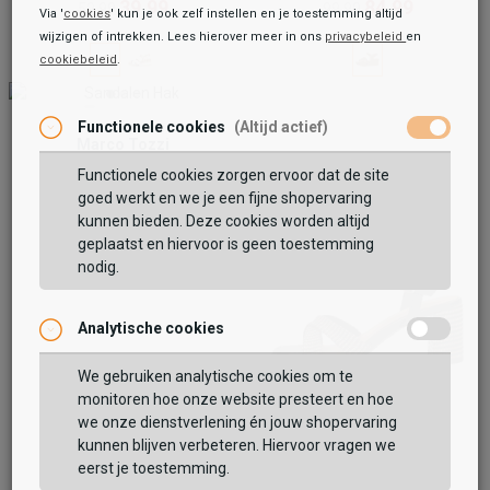
39,99
84,99
59,99
99,99
Via '
cookies
' kun je ook zelf instellen en je toestemming altijd
wijzigen of intrekken. Lees hierover meer in ons
privacybeleid
en
cookiebeleid
.
Functionele cookies
(Altijd actief)
Marco Tozzi
Sandalen Hak
Functionele cookies zorgen ervoor dat de site
54,99
69,99
goed werkt en we je een fijne shopervaring
kunnen bieden. Deze cookies worden altijd
geplaatst en hiervoor is geen toestemming
nodig.
Analytische cookies
We gebruiken analytische cookies om te
monitoren hoe onze website presteert en hoe
we onze dienstverlening én jouw shopervaring
Tamaris
Sandalen Hak
kunnen blijven verbeteren. Hiervoor vragen we
eerst je toestemming.
59,99
69,99