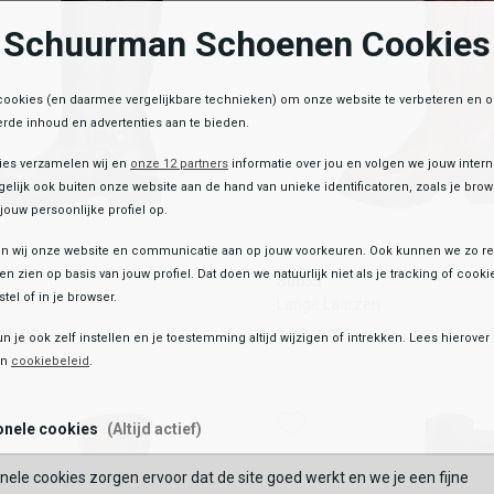
Schuurman Schoenen Cookies
OEGEN AAN WINKELTAS
TOEVOEGEN AAN WIN
cookies (en daarmee vergelijkbare technieken) om onze website te verbeteren en 
rde inhoud en advertenties aan te bieden.
ies verzamelen wij en
onze 12 partners
informatie over jou en volgen we jouw inter
elijk ook buiten onze website aan de hand van unieke identificatoren, zoals je br
jouw persoonlijke profiel op.
 wij onze website en communicatie aan op jouw voorkeuren. Ook kunnen we zo re
Sub55
ten zien op basis van jouw profiel. Dat doen we natuurlijk niet als je tracking of cooki
Sub55
Lange Laarzen
tel of in je browser.
Lange Laarzen
59,99
139,99
9,99
139,99
un je ook zelf instellen en je toestemming altijd wijzigen of intrekken. Lees hierove
Toegevoegd aan je winkeltas!
en
cookiebeleid
.
Kleur
list
hlist
Wishlist
Wishlist
onele cookies
(Altijd actief)
Maat
nele cookies zorgen ervoor dat de site goed werkt en we je een fijne
39
40
41
42
36
37
38
39
40
BEKIJK