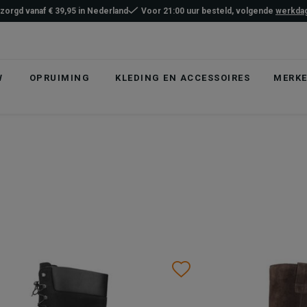
ezorgd vanaf € 39,95 in Nederland
Voor 21:00 uur besteld, volgende
werkdag
W
OPRUIMING
KLEDING EN ACCESSOIRES
MERK
list
hlist
Wishlist
Wishlist