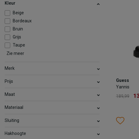
Kleur
Beige
TOEV
Bordeaux
Bruin
Grijs
Taupe
Zie meer
Zilver
Zwart
Wit
Merk
Guess
Guess
Prijs
Yannis
Yannis
1
189,99
Maat
13
189,99
Kleur
Materiaal
Wish
Wis
Sluiting
Maat
Hakhoogte
36
37