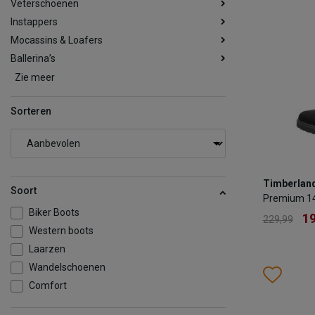
Veterschoenen
Instappers
Mocassins & Loafers
Ballerina’s
Zie meer
Sorteren
Kuitlaarzen
Lange laarzen
(108)
Overknee laarzen
Western laarzen
Timberla
Timberlan
Premium 1
Soort
Premium 14
1
229,99
Biker Boots
19
229,99
Western boots
Kleur
Laarzen
Wandelschoenen
Wish
Wis
Comfort
Maat
37