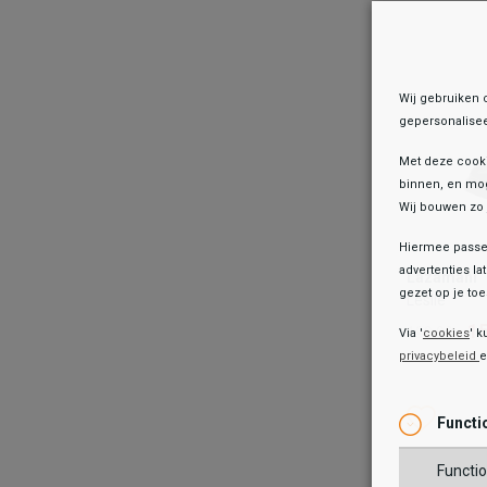
TOEV
Wij gebruiken 
gepersonalisee
Met deze cook
binnen, en mog
Wij bouwen zo 
Hiermee passen
Lazamani
advertenties la
Lazamani
Leslie
gezet op je toes
Leslie
1
199,99
15
199,99
Via '
cookies
' k
privacybeleid
Kleur
Wish
Wis
Functi
Maat
Functio
37
38