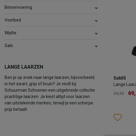
Binnenvoering
TOEV
Voetbed
Wijdte
Sale
LANGE LAARZEN
Sub55
Ben je op zoek naar lange laarzen, bijvoorbeeld
Sub55
Lange Laa
in het zwart, grijs of bruin? Je vindt bij
Lange Laar
69
99,99
Schuurman Schoenen een uitgebreide collectie
69
99,99
prachtige laarzen. Je kiest altijd voor laarzen
Kleur
van uitstekende merken, terwijl je een scherpe
prijs betaalt.
Wish
Wis
Maat
36
3