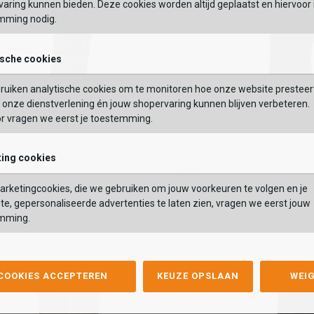
aring kunnen bieden. Deze cookies worden altijd geplaatst en hiervoor 
mming nodig.
OEGEN AAN WINKELTAS
TOEVOEGEN AAN WIN
VERDER
ische cookies
Vaak samen gekocht met
ruiken analytische cookies om te monitoren hoe onze website presteer
onze dienstverlening én jouw shopervaring kunnen blijven verbeteren.
or vragen we eerst je toestemming.
ing cookies
Rieker
Rieker
rzen
Lange Laarzen
rketingcookies, die we gebruiken om jouw voorkeuren te volgen en je
zen
Lange Laarzen
,99
79,99
99,99
te, gepersonaliseerde advertenties te laten zien, vragen we eerst jouw
,99
79,99
99,99
mming.
Kleur
list
hlist
Wishlist
Wishlist
 COOKIES ACCEPTEREN
KEUZE OPSLAAN
WEI
Maat
7
38
39
40
41
42
43
36
37
38
39
40