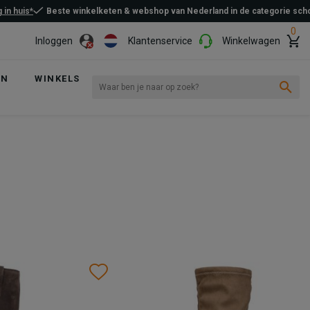
 in huis*
Beste winkelketen & webshop van Nederland in de categorie sc
0
Inloggen
Klantenservice
Winkelwagen
EN
WINKELS
Wishlist
Wishlist