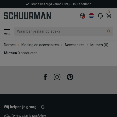
Gratis bezorgd vanaf € 39,95 in Nederland
0
MENU
Dames
Kleding en accessoires
Accessoires
Mutsen
(0)
Mutsen
0 producten
Facebook
Instagram
Pinterest
Wij helpen je graag!
Klantenservice is gesloten