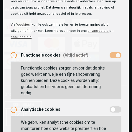
voorkeuren. Ook kunnen we zo relevante advertenties laten zien op
basis van jouw profiel. Dat doen we natuurlijk niet als je tracking of
Betaalmethoden
cookies uit hebt gezet op je toestel of in je browser.
Via '
cookies
' kun je ook zelf instellen en je toestemming altijd
wijzigen of intrekken. Lees hierover meer in ons
privacybeleid
en
ideal
paypal
riverty
cookiebeleid
.
visa
mastercard
apple-
Functionele cookies
(Altijd actief)
pay
Functionele cookies zorgen ervoor dat de site
google-
fashion-
vvv-
goed werkt en we je een fijne shopervaring
pay
cheque
giftcard
kunnen bieden. Deze cookies worden altijd
geplaatst en hiervoor is geen toestemming
nodig.
Onze winkels:
Analytische cookies
We gebruiken analytische cookies om te
monitoren hoe onze website presteert en hoe