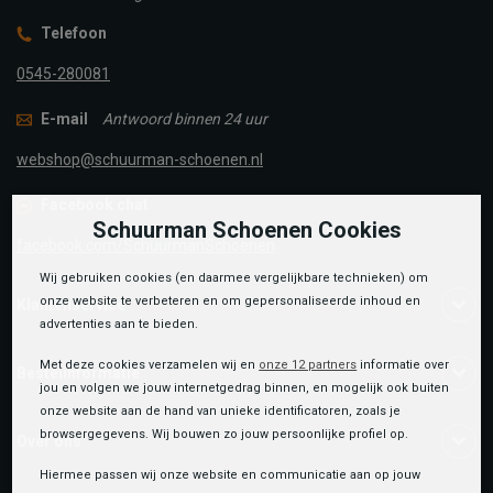
Telefoon
0545-280081
E-mail
Antwoord binnen 24 uur
webshop@schuurman-schoenen.nl
Facebook chat
Schuurman Schoenen Cookies
facebook.com/SchuurmanSchoenen
Wij gebruiken cookies (en daarmee vergelijkbare technieken) om
onze website te verbeteren en om gepersonaliseerde inhoud en
Klantenservice
advertenties aan te bieden.
Met deze cookies verzamelen wij en
onze 12 partners
informatie over
Bestelinformatie
jou en volgen we jouw internetgedrag binnen, en mogelijk ook buiten
onze website aan de hand van unieke identificatoren, zoals je
browsergegevens. Wij bouwen zo jouw persoonlijke profiel op.
Over ons
Hiermee passen wij onze website en communicatie aan op jouw