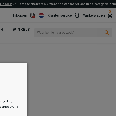
 in huis*
Beste winkelketen & webshop van Nederland in de categorie sc
0
Inloggen
Klantenservice
Winkelwagen
EN
WINKELS
om
netgedrag
owsergegevens.