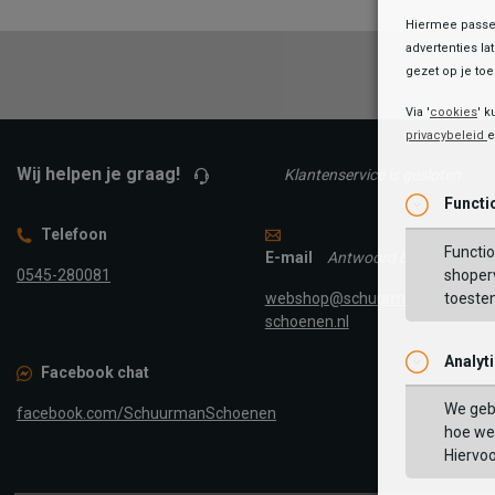
Hiermee passen
advertenties la
gezet op je toes
Via '
cookies
' k
privacybeleid
Wij helpen je graag!
Klantenservice is gesloten
Functi
Telefoon
Functio
E-mail
Antwoord binnen 24 uur
0545-280081
shoperv
webshop@schuurman-
toeste
schoenen.nl
Analyt
Facebook chat
We geb
facebook.com/SchuurmanSchoenen
hoe we 
Hiervo