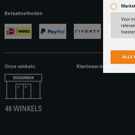
Market
Betaalmethoden
Voor ma
relevan
toeste
ideal
paypal
riverty
visa
ALLE
Onze winkels:
Klantwaarderingen: