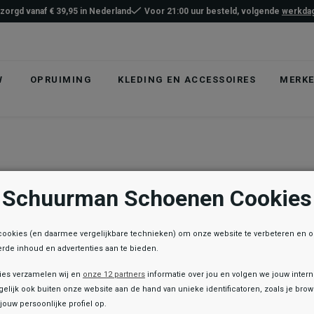
ezorgd vanaf € 39,95 in Nederland
Voor 21:00 uur besteld, volgende
werkdag
W
OPRUIMING
KLEDING EN ACCESSOIRES
MERK
Schuurman Schoenen Cookies
cookies (en daarmee vergelijkbare technieken) om onze website te verbeteren en 
rde inhoud en advertenties aan te bieden.
ies verzamelen wij en
onze 12 partners
informatie over jou en volgen we jouw inter
elijk ook buiten onze website aan de hand van unieke identificatoren, zoals je br
jouw persoonlijke profiel op.