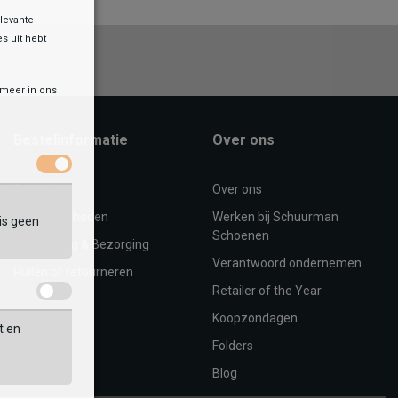
levante
es uit hebt
r meer in ons
Bestelinformatie
Over ons
Bestellen
Over ons
Betaalmethoden
Werken bij Schuurman
is geen
Schoenen
Verzending & Bezorging
Verantwoord ondernemen
Ruilen of retourneren
Retailer of the Year
Koopzondagen
t en
Folders
Blog