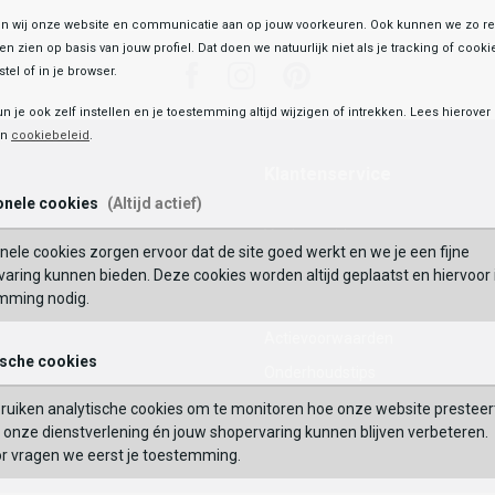
 wij onze website en communicatie aan op jouw voorkeuren. Ook kunnen we zo re
ten zien op basis van jouw profiel. Dat doen we natuurlijk niet als je tracking of cooki
Facebook
Instagram
Pinterest
tel of in je browser.
un je ook zelf instellen en je toestemming altijd wijzigen of intrekken. Lees hierove
en
cookiebeleid
.
Klantenservice
onele cookies
(Altijd actief)
Veelgestelde vragen
nele cookies zorgen ervoor dat de site goed werkt en we je een fijne
Mijn Account
aring kunnen bieden. Deze cookies worden altijd geplaatst en hiervoor 
mming nodig.
Waardecheque
Actievoorwaarden
ische cookies
Onderhoudstips
Maattabel
ruiken analytische cookies om te monitoren hoe onze website presteer
onze dienstverlening én jouw shopervaring kunnen blijven verbeteren.
Contact
or vragen we eerst je toestemming.