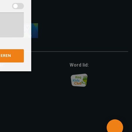
vvv-
giftcard
GEREN
ar:
Word lid: