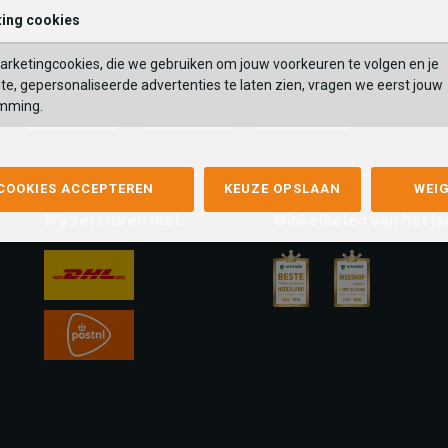
ing cookies
rketingcookies, die we gebruiken om jouw voorkeuren te volgen en je
te, gepersonaliseerde advertenties te laten zien, vragen we eerst jouw
mming.
mastercard
apple-
google-
fashion-
pay
pay
cheque
 COOKIES ACCEPTEREN
KEUZE OPSLAAN
WEI
Wij versturen met:
Winkelketen van het ja