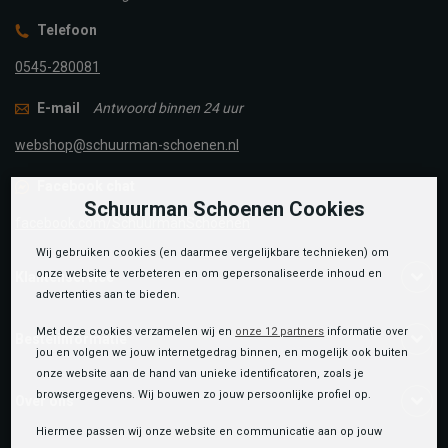
Telefoon
0545-280081
E-mail
Antwoord binnen 24 uur
webshop@schuurman-schoenen.nl
Facebook chat
Schuurman Schoenen Cookies
facebook.com/SchuurmanSchoenen
Wij gebruiken cookies (en daarmee vergelijkbare technieken) om
onze website te verbeteren en om gepersonaliseerde inhoud en
Klantenservice
advertenties aan te bieden.
Met deze cookies verzamelen wij en
onze 12 partners
informatie over
Bestelinformatie
jou en volgen we jouw internetgedrag binnen, en mogelijk ook buiten
onze website aan de hand van unieke identificatoren, zoals je
browsergegevens. Wij bouwen zo jouw persoonlijke profiel op.
Over ons
Hiermee passen wij onze website en communicatie aan op jouw