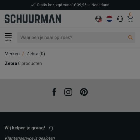
Gratis bezorgd vanaf € 39,95 in Nederland
0
MENU
Merken
Zebra
(0)
Zebra
0 producten
Facebook
Instagram
Pinterest
Wij helpen je graag!
Klantenservice is gesloten