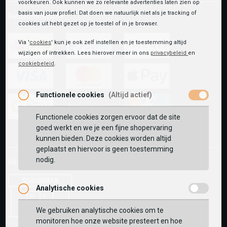
voorkeuren. Ook kunnen we zo relevante advertenties laten zien op
basis van jouw profiel. Dat doen we natuurlijk niet als je tracking of
Betaalmethoden
cookies uit hebt gezet op je toestel of in je browser.
Via '
cookies
' kun je ook zelf instellen en je toestemming altijd
wijzigen of intrekken. Lees hierover meer in ons
privacybeleid
en
ideal
paypal
riverty
cookiebeleid
.
visa
mastercard
apple-
Functionele cookies
(Altijd actief)
pay
Functionele cookies zorgen ervoor dat de site
google-
fashion-
vvv-
goed werkt en we je een fijne shopervaring
pay
cheque
giftcard
kunnen bieden. Deze cookies worden altijd
geplaatst en hiervoor is geen toestemming
nodig.
Onze winkels:
Analytische cookies
We gebruiken analytische cookies om te
monitoren hoe onze website presteert en hoe