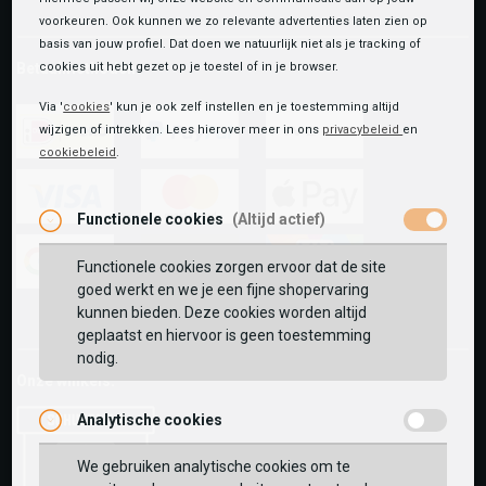
voorkeuren. Ook kunnen we zo relevante advertenties laten zien op
basis van jouw profiel. Dat doen we natuurlijk niet als je tracking of
Betaalmethoden
cookies uit hebt gezet op je toestel of in je browser.
Via '
cookies
' kun je ook zelf instellen en je toestemming altijd
wijzigen of intrekken. Lees hierover meer in ons
privacybeleid
en
cookiebeleid
.
ideal
paypal
riverty
Functionele cookies
(Altijd actief)
visa
mastercard
apple-
pay
Functionele cookies zorgen ervoor dat de site
goed werkt en we je een fijne shopervaring
google-
fashion-
vvv-
kunnen bieden. Deze cookies worden altijd
pay
cheque
giftcard
geplaatst en hiervoor is geen toestemming
nodig.
Onze winkels:
Analytische cookies
We gebruiken analytische cookies om te