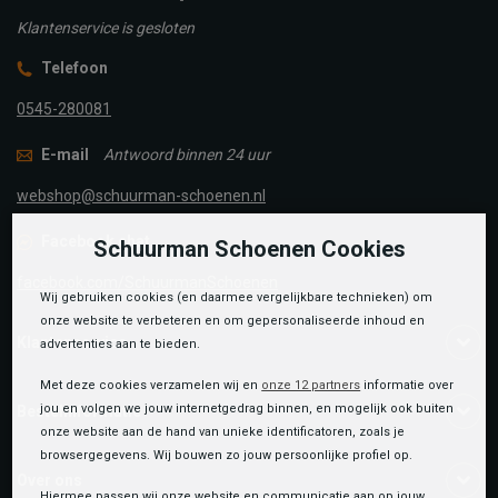
Klantenservice is gesloten
Telefoon
0545-280081
E-mail
Antwoord binnen 24 uur
webshop@schuurman-schoenen.nl
Facebook chat
Schuurman Schoenen Cookies
facebook.com/SchuurmanSchoenen
Wij gebruiken cookies (en daarmee vergelijkbare technieken) om
onze website te verbeteren en om gepersonaliseerde inhoud en
Klantenservice
advertenties aan te bieden.
Met deze cookies verzamelen wij en
onze 12 partners
informatie over
jou en volgen we jouw internetgedrag binnen, en mogelijk ook buiten
Bestelinformatie
onze website aan de hand van unieke identificatoren, zoals je
browsergegevens. Wij bouwen zo jouw persoonlijke profiel op.
Over ons
Hiermee passen wij onze website en communicatie aan op jouw