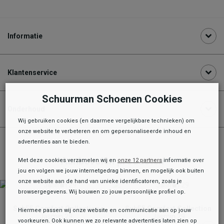
Informatie
Klantenservice
Schuurman Schoenen Cookies
Onderhoud
Wij gebruiken cookies (en daarmee vergelijkbare technieken) om
onze website te verbeteren en om gepersonaliseerde inhoud en
advertenties aan te bieden.
Aanbevolen producten
Met deze cookies verzamelen wij en
onze 12 partners
informatie over
jou en volgen we jouw internetgedrag binnen, en mogelijk ook buiten
onze website aan de hand van unieke identificatoren, zoals je
browsergegevens. Wij bouwen zo jouw persoonlijke profiel op.
Sub55 Comfort Collection
Sub55 Comfort Collection
Hiermee passen wij onze website en communicatie aan op jouw
Jasmin 29
Jasmin 29
voorkeuren. Ook kunnen we zo relevante advertenties laten zien op