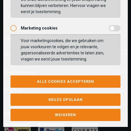
E-mail
Antwoord binnen 24 uur
voorraad in een van onze winkels te bekijken.
kunnen blijven verbeteren. Hiervoor vragen we
eerst je toestemming.
VERDER WINKELEN
webshop@schuurman-schoenen.nl
Facebook chat
Marketing cookies
facebook.com/SchuurmanSchoenen
Voor marketingcookies, die we gebruiken om
jouw voorkeuren te volgen en je relevante,
gepersonaliseerde advertenties te laten zien,
Klantenservice
vragen we eerst jouw toestemming.
Bestelinformatie
ALLE COOKIES ACCEPTEREN
Over ons
KEUZE OPSLAAN
Betaalmethoden
WEIGEREN