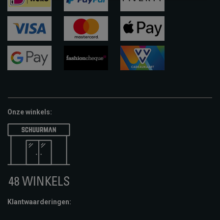
ideal
paypal
riverty
visa
mastercard
apple-
pay
google-
fashion-
vvv-
pay
cheque
giftcard
Onze winkels:
Klantwaarderingen: