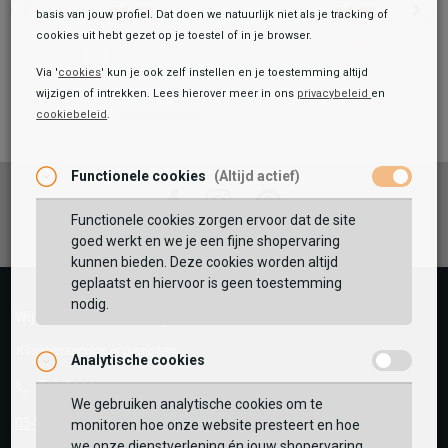
84,99
84,99
99,99
99,99
basis van jouw profiel. Dat doen we natuurlijk niet als je tracking of
cookies uit hebt gezet op je toestel of in je browser.
Via '
cookies
' kun je ook zelf instellen en je toestemming altijd
wijzigen of intrekken. Lees hierover meer in ons
privacybeleid
en
cookiebeleid
.
Toegevoegd aan je winkeltas!
Onze winkelvoorraad
Sub55 Comfort Collection
Functionele cookies
(Altijd actief)
Jasmin 07
89,99
Facebook
Instagram
Pinterest
109,99
Functionele cookies zorgen ervoor dat de site
Maat:
goed werkt en we je een fijne shopervaring
kunnen bieden. Deze cookies worden altijd
TOEVOEGEN AAN WINKELTAS
geplaatst en hiervoor is geen toestemming
nodig.
Wij helpen je graag!
Klantenservice is gesloten
Analytische cookies
Vaak samen gekocht met
Telefoon
GEBRUIK MIJN LOCATIE
We gebruiken analytische cookies om te
0545-280081
monitoren hoe onze website presteert en hoe
BEKIJK WINKELTAS
Zoek op postcode of gebruik jouw locatie om de
we onze dienstverlening én jouw shopervaring