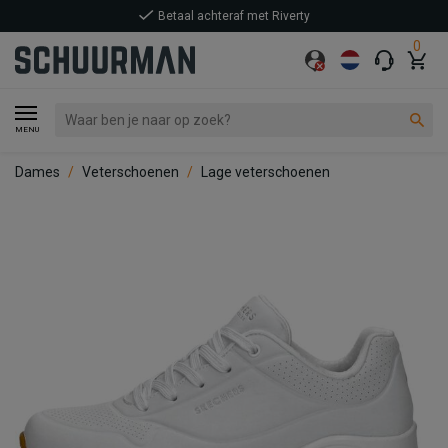
Betaal achteraf met Riverty
0
MENU
Dames
Veterschoenen
Lage veterschoenen