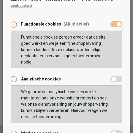
cookiebeleid
.
Toegevoegd aan je winkeltas!
Onze winkelvoorraad
Skechers
Functionele cookies
(Altijd actief)
Uno - Stand On Air
89,99
Functionele cookies zorgen ervoor dat de site
Maat:
goed werkt en we je een fijne shopervaring
kunnen bieden. Deze cookies worden altijd
TOEVOEGEN AAN WINKELTAS
geplaatst en hiervoor is geen toestemming
nodig.
Skechers
Skechers
Uno Icon
Uno - Safari Time
Analytische cookies
Vaak samen gekocht met
99,99
89,99
109,99
GEBRUIK MIJN LOCATIE
We gebruiken analytische cookies om te
monitoren hoe onze website presteert en hoe
BEKIJK WINKELTAS
Zoek op postcode of gebruik jouw locatie om de
we onze dienstverlening én jouw shopervaring
voorraad in een van onze winkels te bekijken.
kunnen blijven verbeteren. Hiervoor vragen we
eerst je toestemming.
VERDER WINKELEN