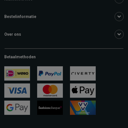
Bestelinformatie
Over ons
Betaalmethoden
ideal
paypal
riverty
visa
mastercard
apple-
pay
google-
fashion-
vvv-
pay
cheque
giftcard