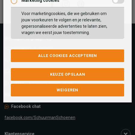
Marketing cookies
Facebook
Instagram
Pinterest
Voor marketingcookies, die we gebruiken om
jouw voorkeuren te volgen en je relevante,
gepersonaliseerde advertenties te laten zien,
vragen we eerst jouw toestemming.
Wij helpen je graag!
Klantenservice is gesloten
ALLE COOKIES ACCEPTEREN
Telefoon
0545-280081
KEUZE OPSLAAN
E-mail
Antwoord binnen 24 uur
WEIGEREN
webshop@schuurman-schoenen.nl
Facebook chat
facebook.com/SchuurmanSchoenen
Klantenservice