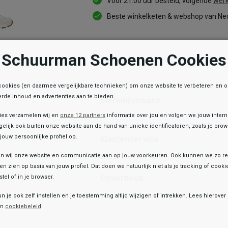
Voor 21:00 uur besteld, volgende
werk
Beste winkelketen & webshop van Ned
Schuurman Schoenen Cookies
Informatie
cookies (en daarmee vergelijkbare technieken) om onze website te verbeteren en 
rde inhoud en advertenties aan te bieden.
Merkinformatie
ies verzamelen wij en
onze 12 partners
informatie over jou en volgen we jouw inter
elijk ook buiten onze website aan de hand van unieke identificatoren, zoals je br
jouw persoonlijke profiel op.
Klantenservice
 wij onze website en communicatie aan op jouw voorkeuren. Ook kunnen we zo re
ten zien op basis van jouw profiel. Dat doen we natuurlijk niet als je tracking of cooki
Onderhoud
tel of in je browser.
e winkelvoorraad
un je ook zelf instellen en je toestemming altijd wijzigen of intrekken. Lees hierove
Toegevoegd aan je winkeltas!
Skechers
en
cookiebeleid
.
D'Lites - Good Neutral