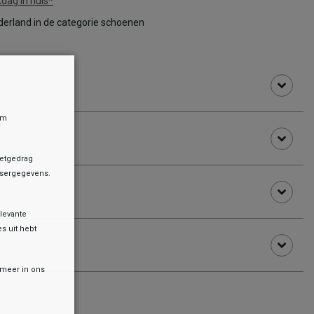
dag in huis*
erland in de categorie schoenen
om
netgedrag
owsergegevens.
levante
es uit hebt
r meer in ons