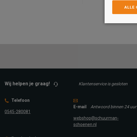
ALLE
Maat
Maat
37
38
39
40
36
37
38
39
40
41
42
TOEVOEGEN A
TOEVOEGEN AAN
WINKELTAS
WINKELTAS
Wij helpen je graag!
Klantenservice is gesloten
Telefoon
E-mail
Antwoord binnen 24 uur
0545-280081
webshop@schuurman-
schoenen.nl