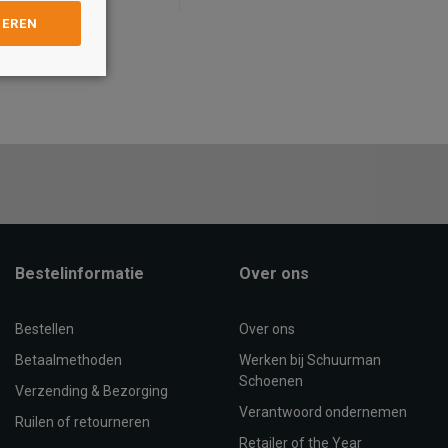
GEREN
Maat
39
40
41
36
37
38
39
40
41
OEVOEGEN AAN
WINKELTAS
TOEVOEGEN AAN
WINKELTAS
Bestelinformatie
Over ons
Bestellen
Over ons
Betaalmethoden
Werken bij Schuurman
Schoenen
Verzending & Bezorging
Verantwoord ondernemen
Ruilen of retourneren
Retailer of the Year