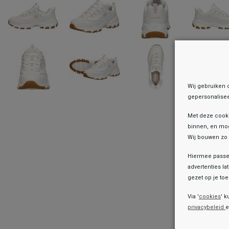
Wij gebruiken 
gepersonalisee
Met deze cook
binnen, en mog
Wij bouwen zo 
Hiermee passen
advertenties la
gezet op je toes
Onz
Via '
cookies
' k
privacybeleid