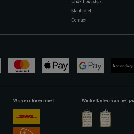
Onderhoudstips
Maattabel
Contact
mastercard
apple-
google-
fashion-
pay
pay
cheque
Wij versturen met:
Winkelketen van het ja