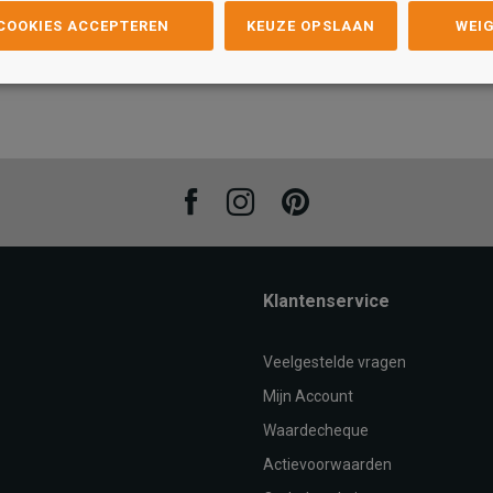
 COOKIES ACCEPTEREN
KEUZE OPSLAAN
WEI
Maat
Maat
41
42
36
37
38
39
40
41
37
38
AN
TOEVOEGEN AAN
WINKELTAS
T
Facebook
Instagram
Pinterest
Klantenservice
Veelgestelde vragen
Mijn Account
Waardecheque
Actievoorwaarden