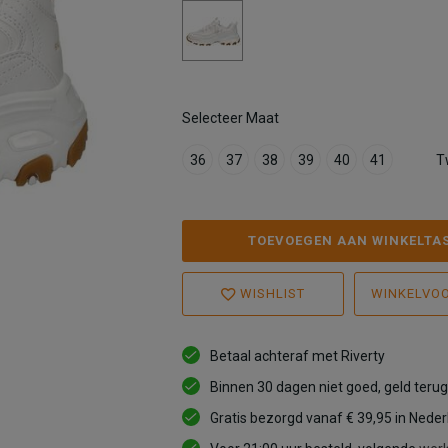
Selecteer Maat
36
37
38
39
40
41
T
TOEVOEGEN AAN WINKELTA
WISHLIST
WINKELVO
Betaal achteraf met Riverty
Binnen 30 dagen niet goed, geld terug
Gratis bezorgd vanaf € 39,95 in Nede