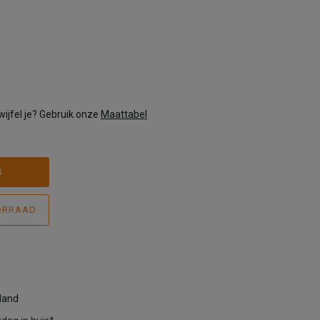
wijfel je? Gebruik onze
Maattabel
S
ORRAAD
rland