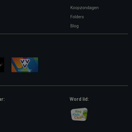
Koopzondagen
Folders
Blog
vvv-
giftcard
ar:
Word lid: