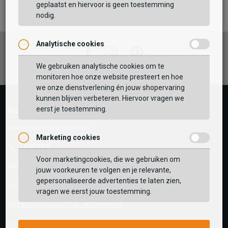
TOEVOEGEN AAN WINKELTAS
geplaatst en hiervoor is geen toestemming
nodig.
Analytische cookies
Vaak samen gekocht met
Facebook
Instagram
Pinterest
GEBRUIK MIJN LOCATIE
We gebruiken analytische cookies om te
monitoren hoe onze website presteert en hoe
BEKIJK WINKELTAS
Zoek op postcode of gebruik jouw locatie om de
we onze dienstverlening én jouw shopervaring
voorraad in een van onze winkels te bekijken.
kunnen blijven verbeteren. Hiervoor vragen we
eerst je toestemming.
VERDER WINKELEN
Wij helpen je graag!
Klantenservice is gesloten
Marketing cookies
Telefoon
Voor marketingcookies, die we gebruiken om
0545-280081
jouw voorkeuren te volgen en je relevante,
gepersonaliseerde advertenties te laten zien,
E-mail
Antwoord binnen 24 uur
vragen we eerst jouw toestemming.
webshop@schuurman-schoenen.nl
Facebook chat