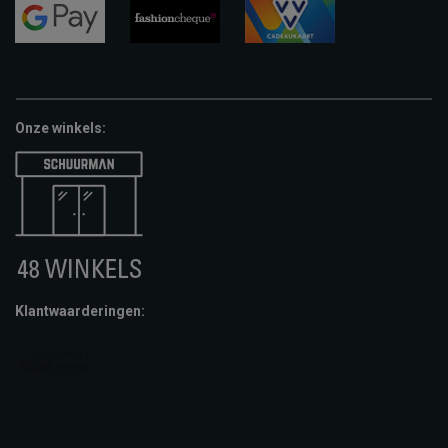
pay
google-
fashion-
vvv-
pay
cheque
giftcard
Onze winkels:
Klantwaarderingen: