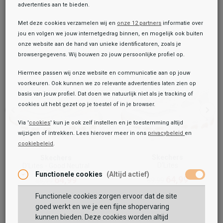
advertenties aan te bieden.
Met deze cookies verzamelen wij en
onze 12 partners
informatie over
jou en volgen we jouw internetgedrag binnen, en mogelijk ook buiten
onze website aan de hand van unieke identificatoren, zoals je
browsergegevens. Wij bouwen zo jouw persoonlijke profiel op.
Hiermee passen wij onze website en communicatie aan op jouw
voorkeuren. Ook kunnen we zo relevante advertenties laten zien op
basis van jouw profiel. Dat doen we natuurlijk niet als je tracking of
cookies uit hebt gezet op je toestel of in je browser.
Via '
cookies
' kun je ook zelf instellen en je toestemming altijd
wijzigen of intrekken. Lees hierover meer in ons
privacybeleid
en
cookiebeleid
.
Toegevoegd aan je winkeltas!
Onze winkelvoorraad
Skechers
Skechers
D'Lites
D'Lites - Good Neutral
Skechers
Functionele cookies
(Altijd actief)
D'Lites - Bold Views
64,99
64,99
89,99
89,99
74,99
89,99
Functionele cookies zorgen ervoor dat de site
Maat:
goed werkt en we je een fijne shopervaring
kunnen bieden. Deze cookies worden altijd