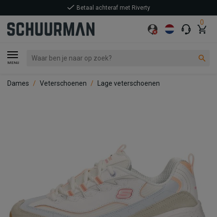
Betaal achteraf met Riverty
0
MENU
Dames
Veterschoenen
Lage veterschoenen