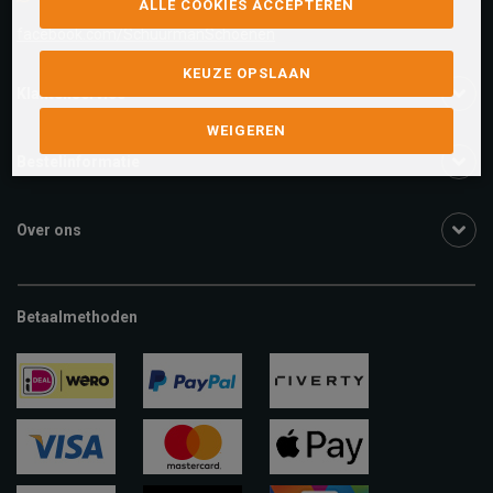
ALLE COOKIES ACCEPTEREN
facebook.com/SchuurmanSchoenen
KEUZE OPSLAAN
Klantenservice
WEIGEREN
Bestelinformatie
Over ons
Betaalmethoden
ideal
paypal
riverty
visa
mastercard
apple-