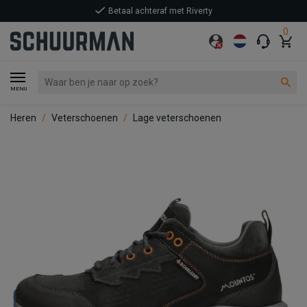
Betaal achteraf met Riverty
0
MENU
Heren
Veterschoenen
Lage veterschoenen