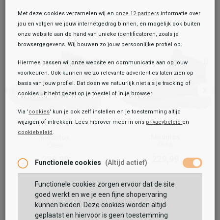
Met deze cookies verzamelen wij en
onze 12 partners
informatie over
jou en volgen we jouw internetgedrag binnen, en mogelijk ook buiten
onze website aan de hand van unieke identificatoren, zoals je
browsergegevens. Wij bouwen zo jouw persoonlijke profiel op.
Hiermee passen wij onze website en communicatie aan op jouw
voorkeuren. Ook kunnen we zo relevante advertenties laten zien op
basis van jouw profiel. Dat doen we natuurlijk niet als je tracking of
cookies uit hebt gezet op je toestel of in je browser.
Via '
cookies
' kun je ook zelf instellen en je toestemming altijd
wijzigen of intrekken. Lees hierover meer in ons
privacybeleid
en
cookiebeleid
.
Toegevoegd aan je winkeltas!
Mountos
Mountos
Onze winkelvoorraad
Orea
Orea
Mountos
229,99
229,99
Functionele cookies
(Altijd actief)
Orea
199,99
Functionele cookies zorgen ervoor dat de site
Maat:
goed werkt en we je een fijne shopervaring
kunnen bieden. Deze cookies worden altijd
TOEVOEGEN AAN WINKELTAS
geplaatst en hiervoor is geen toestemming