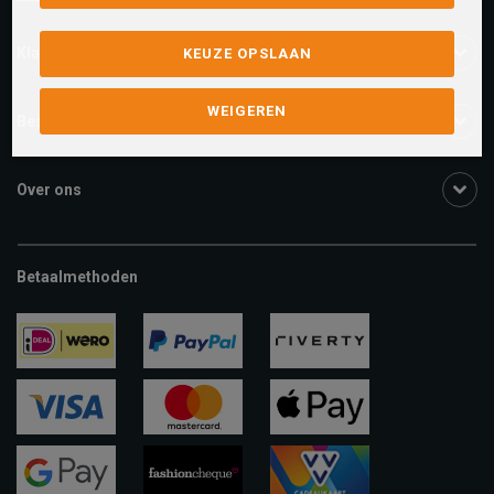
Klantenservice
KEUZE OPSLAAN
WEIGEREN
Bestelinformatie
Over ons
Betaalmethoden
ideal
paypal
riverty
visa
mastercard
apple-
pay