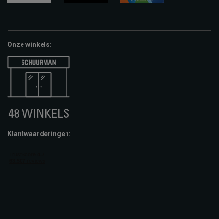
google-
fashion-
vvv-
pay
cheque
giftcard
Onze winkels:
Klantwaarderingen: