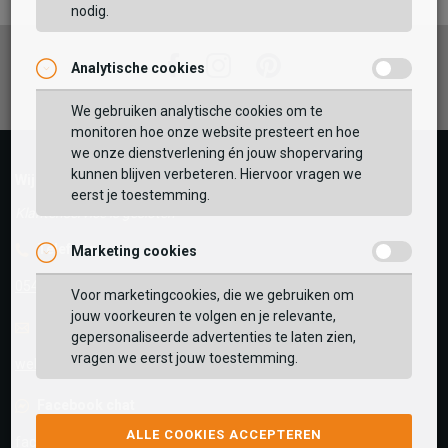
nodig.
Facebook
Instagram
Pinterest
Analytische cookies
Vaak samen gekocht met
GEBRUIK MIJN LOCATIE
We gebruiken analytische cookies om te
monitoren hoe onze website presteert en hoe
BEKIJK WINKELTAS
Zoek op postcode of gebruik jouw locatie om de
we onze dienstverlening én jouw shopervaring
voorraad in een van onze winkels te bekijken.
kunnen blijven verbeteren. Hiervoor vragen we
Wij helpen je graag!
eerst je toestemming.
VERDER WINKELEN
Klantenservice is gesloten
Telefoon
Marketing cookies
0545-280081
Voor marketingcookies, die we gebruiken om
jouw voorkeuren te volgen en je relevante,
E-mail
Antwoord binnen 24 uur
gepersonaliseerde advertenties te laten zien,
vragen we eerst jouw toestemming.
webshop@schuurman-schoenen.nl
Facebook chat
ALLE COOKIES ACCEPTEREN
facebook.com/SchuurmanSchoenen