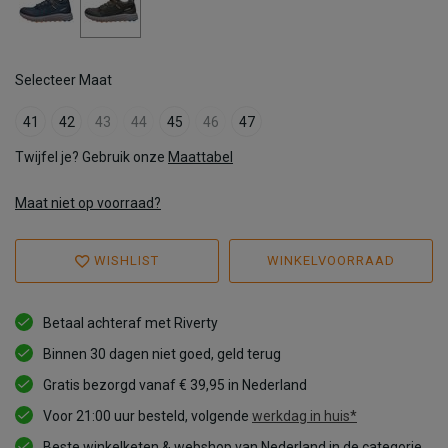
Selecteer Maat
41
42
43
44
45
46
47
Twijfel je? Gebruik onze
Maattabel
Maat niet op voorraad?
WISHLIST
WINKELVOORRAAD
Betaal achteraf met Riverty
Binnen 30 dagen niet goed, geld terug
Gratis bezorgd vanaf € 39,95 in Nederland
Voor 21:00 uur besteld, volgende
werkdag in huis*
Beste winkelketen & webshop van Nederland in de categorie