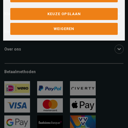
Klantenservice
KEUZE OPSLAAN
WEIGEREN
Bestelinformatie
Over ons
Betaalmethoden
ideal
paypal
riverty
visa
mastercard
apple-
pay