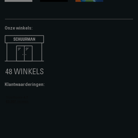
google-
fashion-
vvv-
pay
cheque
giftcard
Onze winkels:
Klantwaarderingen: