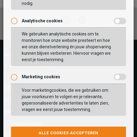
nodig.
Facebook
Instagram
Pinterest
Analytische cookies
Vaak samen gekocht met
GEBRUIK MIJN LOCATIE
We gebruiken analytische cookies om te
monitoren hoe onze website presteert en hoe
BEKIJK WINKELTAS
Zoek op postcode of gebruik jouw locatie om de
we onze dienstverlening én jouw shopervaring
voorraad in een van onze winkels te bekijken.
kunnen blijven verbeteren. Hiervoor vragen we
Wij helpen je graag!
eerst je toestemming.
VERDER WINKELEN
Klantenservice is gesloten
Telefoon
Marketing cookies
0545-280081
Voor marketingcookies, die we gebruiken om
jouw voorkeuren te volgen en je relevante,
E-mail
Antwoord binnen 24 uur
gepersonaliseerde advertenties te laten zien,
vragen we eerst jouw toestemming.
webshop@schuurman-schoenen.nl
Facebook chat
ALLE COOKIES ACCEPTEREN
facebook.com/SchuurmanSchoenen