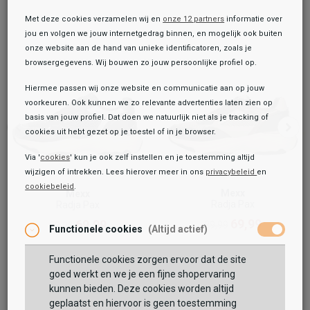
Met deze cookies verzamelen wij en
onze 12 partners
informatie over
jou en volgen we jouw internetgedrag binnen, en mogelijk ook buiten
onze website aan de hand van unieke identificatoren, zoals je
browsergegevens. Wij bouwen zo jouw persoonlijke profiel op.
Hiermee passen wij onze website en communicatie aan op jouw
voorkeuren. Ook kunnen we zo relevante advertenties laten zien op
basis van jouw profiel. Dat doen we natuurlijk niet als je tracking of
cookies uit hebt gezet op je toestel of in je browser.
Via '
cookies
' kun je ook zelf instellen en je toestemming altijd
wijzigen of intrekken. Lees hierover meer in ons
privacybeleid
en
cookiebeleid
.
Toegevoegd aan je winkeltas!
Mexx
Mexx
Onze winkelvoorraad
Radja Pax
Radja Pax
Mexx
69,99
69,99
89,99
89,99
Functionele cookies
(Altijd actief)
Radja Pax
69,99
79,99
Functionele cookies zorgen ervoor dat de site
Maat:
goed werkt en we je een fijne shopervaring
kunnen bieden. Deze cookies worden altijd
TOEVOEGEN AAN WINKELTAS
geplaatst en hiervoor is geen toestemming