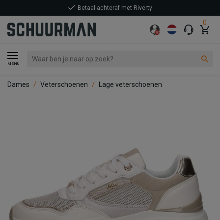
Betaal achteraf met Riverty
0
MENU
Dames
Veterschoenen
Lage veterschoenen