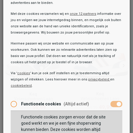
advertenties aan te bieden.
Met deze cookies verzamelen wij en
onze 12 partners
informatie over
jou en volgen we jouw internetgedrag binnen, en mogelijk ook buiten
onze website aan de hand van unieke identificatoren, zoals je
browsergegevens. Wij bouwen zo jouw persoonlijke profiel op.
Hiermee passen wij onze website en communicatie aan op jouw
voorkeuren. Ook kunnen we zo relevante advertenties laten zien op
basis van jouw profiel. Dat doen we natuurlijk niet als je tracking of
cookies uit hebt gezet op je toestel of in je browser.
Via '
cookies
' kun je ook zelf instellen en je toestemming altijd
wijzigen of intrekken. Lees hierover meer in ons
privacybeleid
en
cookiebeleid
.
Toegevoegd aan je winkeltas!
Onze winkelvoorraad
Keq
Keq
Veterschoenen Laag
Veterschoenen Laag
Keq
Functionele cookies
(Altijd actief)
Veterschoenen Laag
49,99
59,99
59,99
69,99
69,99
79,99
Functionele cookies zorgen ervoor dat de site
Maat:
goed werkt en we je een fijne shopervaring
kunnen bieden. Deze cookies worden altijd