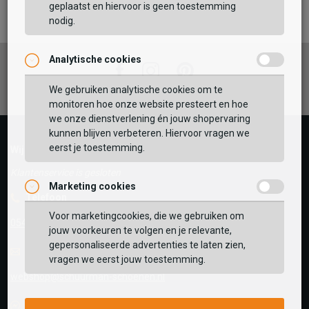
TOEVOEGEN AAN WINKELTAS
geplaatst en hiervoor is geen toestemming
nodig.
Analytische cookies
Vaak samen gekocht met
Facebook
Instagram
Pinterest
GEBRUIK MIJN LOCATIE
We gebruiken analytische cookies om te
monitoren hoe onze website presteert en hoe
BEKIJK WINKELTAS
Zoek op postcode of gebruik jouw locatie om de
we onze dienstverlening én jouw shopervaring
voorraad in een van onze winkels te bekijken.
kunnen blijven verbeteren. Hiervoor vragen we
eerst je toestemming.
VERDER WINKELEN
Wij helpen je graag!
Klantenservice is gesloten
Marketing cookies
Telefoon
Voor marketingcookies, die we gebruiken om
0545-280081
jouw voorkeuren te volgen en je relevante,
gepersonaliseerde advertenties te laten zien,
E-mail
Antwoord binnen 24 uur
vragen we eerst jouw toestemming.
webshop@schuurman-schoenen.nl
Facebook chat