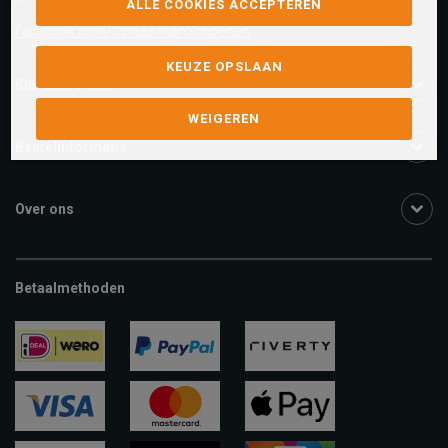
ALLE COOKIES ACCEPTEREN
facebook.com/SchuurmanSchoenen
KEUZE OPSLAAN
Klantenservice
WEIGEREN
Bestelinformatie
Over ons
Betaalmethoden
ideal
paypal
riverty
visa
mastercard
apple-