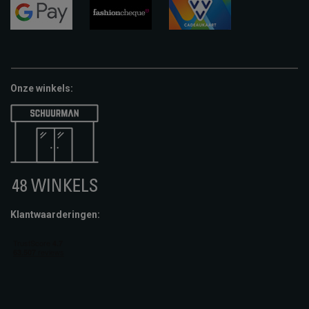
pay
google-
fashion-
vvv-
pay
cheque
giftcard
Onze winkels:
Klantwaarderingen: