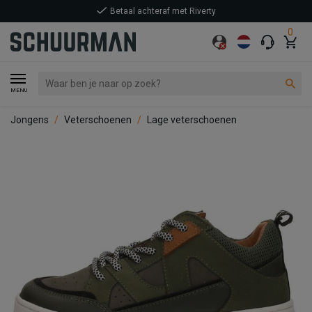
Betaal achteraf met Riverty
0
MENU
Jongens
Veterschoenen
Lage veterschoenen