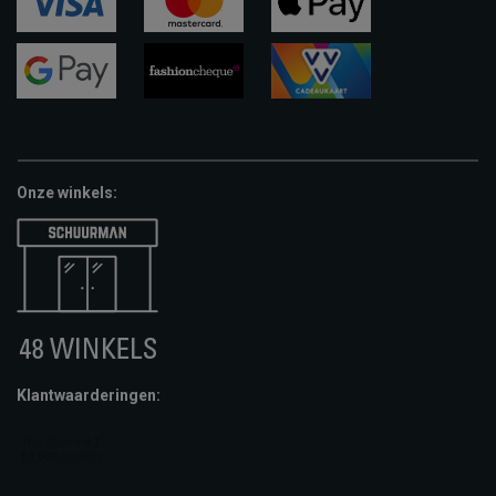
visa
mastercard
apple-
pay
google-
fashion-
vvv-
pay
cheque
giftcard
Onze winkels:
Klantwaarderingen: