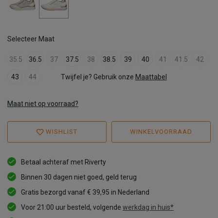
Selecteer Maat
35.5
36.5
37
37.5
38
38.5
39
40
41
41.5
42
43
44
Twijfel je? Gebruik onze
Maattabel
Maat niet op voorraad?
WISHLIST
WINKELVOORRAAD
Betaal achteraf met Riverty
Binnen 30 dagen niet goed, geld terug
Gratis bezorgd vanaf € 39,95 in Nederland
Voor 21:00 uur besteld, volgende
werkdag in huis*