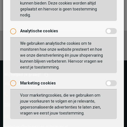
kunnen bieden. Deze cookies worden altijd
TOEVOEGEN AAN WINKELTAS
geplaatst en hiervoor is geen toestemming
nodig.
Analytische cookies
Vaak samen gekocht met
Facebook
Instagram
Pinterest
GEBRUIK MIJN LOCATIE
We gebruiken analytische cookies om te
monitoren hoe onze website presteert en hoe
BEKIJK WINKELTAS
Zoek op postcode of gebruik jouw locatie om de
we onze dienstverlening én jouw shopervaring
voorraad in een van onze winkels te bekijken.
kunnen blijven verbeteren. Hiervoor vragen we
eerst je toestemming.
VERDER WINKELEN
Wij helpen je graag!
Marketing cookies
Klantenservice is gesloten
Telefoon
Voor marketingcookies, die we gebruiken om
jouw voorkeuren te volgen en je relevante,
0545-280081
gepersonaliseerde advertenties te laten zien,
vragen we eerst jouw toestemming.
E-mail
Antwoord binnen 24 uur
webshop@schuurman-schoenen.nl