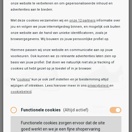
onze website te verbeteren en om gepersonaliseerde inhoud en
advertenties aan te bieden.
Met deze cookies verzamelen wij en
onze 12 partners
informatie over
jou en volgen we jouw internetgedrag binnen, en mogelijk ook buiten
onze website aan de hand van unieke identificatoren, zoals je
browsergegevens. Wij bouwen zo jouw persoonlijke profiel op.
Hiermee passen wij onze website en communicatie aan op jouw
voorkeuren. Ook kunnen we zo relevante advertenties laten zien op
basis van jouw profiel. Dat doen we natuurlijk niet als je tracking of
cookies uit hebt gezet op je toestel of in je browser.
Via '
cookies
' kun je ook zelf instellen en je toestemming altijd
wijzigen of intrekken. Lees hierover meer in ons
privacybeleid
en
cookiebeleid
.
Toegevoegd aan je winkeltas!
Onze winkelvoorraad
Gabor
Gabor
Gabor
Functionele cookies
(Altijd actief)
Rollingsoft
Sneakers Laag
Sneakers Laag
119,99
139,99
84,99
129,99
99,99
149,99
Functionele cookies zorgen ervoor dat de site
Maat:
goed werkt en we je een fijne shopervaring