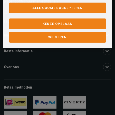
webshop@schuurman-schoenen.nl
ALLE COOKIES ACCEPTEREN
Facebook chat
facebook.com/SchuurmanSchoenen
KEUZE OPSLAAN
Klantenservice
WEIGEREN
Bestelinformatie
Over ons
Betaalmethoden
ideal
paypal
riverty