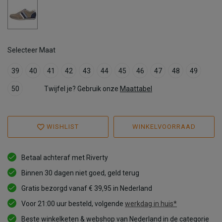
Selecteer Maat
39
40
41
42
43
44
45
46
47
48
49
50
Twijfel je? Gebruik onze
Maattabel
WISHLIST
WINKELVOORRAAD
Betaal achteraf met Riverty
Binnen 30 dagen niet goed, geld terug
Gratis bezorgd vanaf € 39,95 in Nederland
Voor 21:00 uur besteld, volgende
werkdag in huis*
Beste winkelketen & webshop van Nederland in de categorie