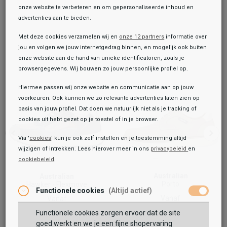
onze website te verbeteren en om gepersonaliseerde inhoud en
advertenties aan te bieden.
Met deze cookies verzamelen wij en
onze 12 partners
informatie over
jou en volgen we jouw internetgedrag binnen, en mogelijk ook buiten
onze website aan de hand van unieke identificatoren, zoals je
browsergegevens. Wij bouwen zo jouw persoonlijke profiel op.
Hiermee passen wij onze website en communicatie aan op jouw
voorkeuren. Ook kunnen we zo relevante advertenties laten zien op
basis van jouw profiel. Dat doen we natuurlijk niet als je tracking of
cookies uit hebt gezet op je toestel of in je browser.
Via '
cookies
' kun je ook zelf instellen en je toestemming altijd
wijzigen of intrekken. Lees hierover meer in ons
privacybeleid
en
Onze winkelvoorraad
cookiebeleid
.
Toegevoegd aan je winkeltas!
Australian
Australian
Australian
Porto
Hawker - Flexmove
Camaro
Functionele cookies
(Altijd actief)
Vanaf
Vanaf
Vanaf
129,99
109,99
149,99
129,99
Functionele cookies zorgen ervoor dat de site
goed werkt en we je een fijne shopervaring
Maat: