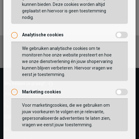
kunnen bieden. Deze cookies worden altijd
geplaatst en hiervoor is geen toestemming
TOEVOEGEN AAN WINKELTAS
nodig.
Analytische cookies
Vaak samen gekocht met
Facebook
Instagram
Pinterest
We gebruiken analytische cookies om te
GEBRUIK MIJN LOCATIE
monitoren hoe onze website presteert en hoe
BEKIJK WINKELTAS
we onze dienstverlening én jouw shopervaring
Zoek op postcode of gebruik jouw locatie om de
kunnen blijven verbeteren. Hiervoor vragen we
voorraad in een van onze winkels te bekijken.
eerst je toestemming.
VERDER WINKELEN
Wij helpen je graag!
Marketing cookies
Klantenservice is gesloten
Telefoon
Voor marketingcookies, die we gebruiken om
jouw voorkeuren te volgen en je relevante,
0545-280081
gepersonaliseerde advertenties te laten zien,
vragen we eerst jouw toestemming.
E-mail
Antwoord binnen 24 uur