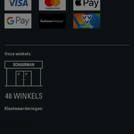
visa
mastercard
apple-
pay
google-
fashion-
vvv-
pay
cheque
giftcard
Onze winkels:
Klantwaarderingen: