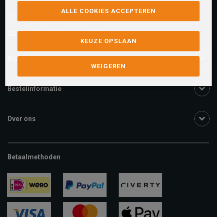
ALLE COOKIES ACCEPTEREN
Facebook chat
facebook.com/SchuurmanSchoenen
KEUZE OPSLAAN
Klantenservice
WEIGEREN
Bestelinformatie
Over ons
Betaalmethoden
ideal
paypal
riverty