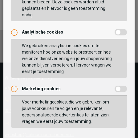
kunnen bieden. Deze cookies worden altijd
TOEVOEGEN AAN WINKELTAS
geplaatst en hiervoor is geen toestemming
nodig.
Analytische cookies
Vaak samen gekocht met
Facebook
Instagram
Pinterest
GEBRUIK MIJN LOCATIE
We gebruiken analytische cookies om te
monitoren hoe onze website presteert en hoe
BEKIJK WINKELTAS
Zoek op postcode of gebruik jouw locatie om de
we onze dienstverlening én jouw shopervaring
voorraad in een van onze winkels te bekijken.
kunnen blijven verbeteren. Hiervoor vragen we
eerst je toestemming.
VERDER WINKELEN
Wij helpen je graag!
Klantenservice is gesloten
Marketing cookies
Telefoon
Voor marketingcookies, die we gebruiken om
jouw voorkeuren te volgen en je relevante,
0545-280081
gepersonaliseerde advertenties te laten zien,
vragen we eerst jouw toestemming.
E-mail
Antwoord binnen 24 uur
webshop@schuurman-schoenen.nl