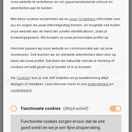
onze website te verbeteren en om gepersonaliseerde inhoud en
advertenties aan te bieden.
Met deze cookies verzamelen wij en
onze 12 partners
informatie over
jou en volgen we jouw internetgedrag binnen, en mogelijk ook buiten
onze website aan de hand van unieke identificatoren, zoals je
browsergegevens. Wij bouwen zo jouw persoonlijke profiel op.
Hiermee passen wij onze website en communicatie aan op jouw
voorkeuren. Ook kunnen we zo relevante advertenties laten zien op
basis van jouw profiel. Dat doen we natuurlijk niet als je tracking of
cookies uit hebt gezet op je toestel of in je browser.
Via '
cookies
' kun je ook zelf instellen en je toestemming altijd
wijzigen of intrekken. Lees hierover meer in ons
privacybeleid
en
cookiebeleid
.
Toegevoegd aan je winkeltas!
Onze winkelvoorraad
Vans
Vans
Vans
MTE Sk8-Hi Waterproof
Functionele cookies
(Altijd actief)
MTE Sk8-Hi Waterproof
Sk8-Hi Waterproof
149,99
149,99
149,99
Functionele cookies zorgen ervoor dat de site
Maat:
goed werkt en we je een fijne shopervaring