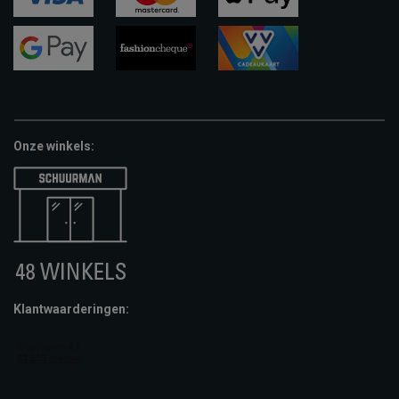
visa
mastercard
apple-
pay
google-
fashion-
vvv-
pay
cheque
giftcard
Onze winkels:
Klantwaarderingen: