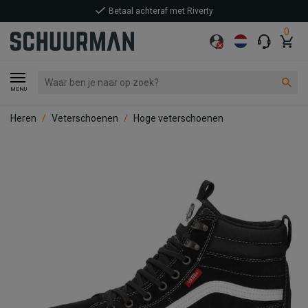
Betaal achteraf met Riverty
0
MENU
Heren
Veterschoenen
Hoge veterschoenen