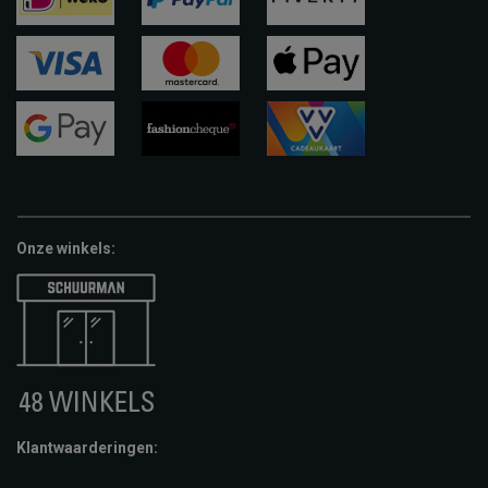
ideal
paypal
riverty
visa
mastercard
apple-
pay
google-
fashion-
vvv-
pay
cheque
giftcard
Onze winkels:
Klantwaarderingen: