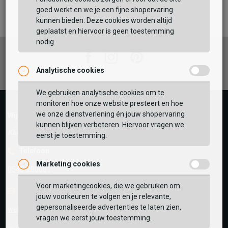
Maat:
goed werkt en we je een fijne shopervaring
kunnen bieden. Deze cookies worden altijd
TOEVOEGEN AAN WINKELTAS
geplaatst en hiervoor is geen toestemming
nodig.
Facebook
Instagram
Pinterest
Analytische cookies
Vaak samen gekocht met
GEBRUIK MIJN LOCATIE
We gebruiken analytische cookies om te
monitoren hoe onze website presteert en hoe
BEKIJK WINKELTAS
Zoek op postcode of gebruik jouw locatie om de
we onze dienstverlening én jouw shopervaring
Wij helpen je graag!
voorraad in een van onze winkels te bekijken.
kunnen blijven verbeteren. Hiervoor vragen we
Klantenservice geopend tot 17:00
eerst je toestemming.
VERDER WINKELEN
Telefoon
Marketing cookies
0545-280081
Voor marketingcookies, die we gebruiken om
E-mail
Antwoord binnen 24 uur
jouw voorkeuren te volgen en je relevante,
gepersonaliseerde advertenties te laten zien,
webshop@schuurman-schoenen.nl
vragen we eerst jouw toestemming.