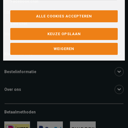
Facebook chat
facebook.com/SchuurmanSchoenen
ALLE COOKIES ACCEPTEREN
Live chat
We zijn beschikbaar voor al je vragen
Klik hier
.
KEUZE OPSLAAN
WEIGEREN
Klantenservice
Bestelinformatie
Over ons
Betaalmethoden