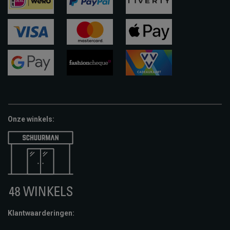
ideal
paypal
riverty
visa
mastercard
apple-
pay
google-
fashion-
vvv-
pay
cheque
giftcard
Onze winkels:
Klantwaarderingen: