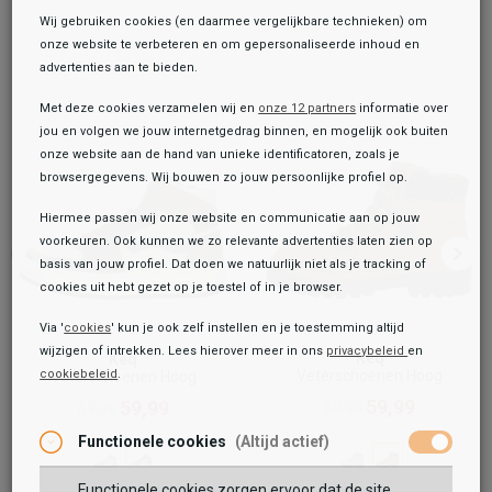
Wij gebruiken cookies (en daarmee vergelijkbare technieken) om
onze website te verbeteren en om gepersonaliseerde inhoud en
advertenties aan te bieden.
Met deze cookies verzamelen wij en
onze 12 partners
informatie over
jou en volgen we jouw internetgedrag binnen, en mogelijk ook buiten
onze website aan de hand van unieke identificatoren, zoals je
browsergegevens. Wij bouwen zo jouw persoonlijke profiel op.
Hiermee passen wij onze website en communicatie aan op jouw
voorkeuren. Ook kunnen we zo relevante advertenties laten zien op
basis van jouw profiel. Dat doen we natuurlijk niet als je tracking of
cookies uit hebt gezet op je toestel of in je browser.
Via '
cookies
' kun je ook zelf instellen en je toestemming altijd
wijzigen of intrekken. Lees hierover meer in ons
privacybeleid
en
Keq
Keq
Veterschoenen Hoog
cookiebeleid
.
Veterschoenen Hoog
Toegevoegd aan je winkeltas!
Onze winkelvoorraad
59,99
59,99
69,99
69,99
Keq
Functionele cookies
(Altijd actief)
Veterschoenen Hoog
69,99
79,99
Functionele cookies zorgen ervoor dat de site