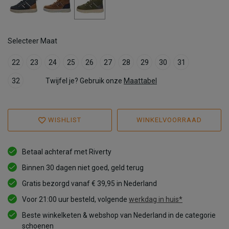
Selecteer Maat
22
23
24
25
26
27
28
29
30
31
32
Twijfel je? Gebruik onze
Maattabel
WISHLIST
WINKELVOORRAAD
Betaal achteraf met Riverty
Binnen 30 dagen niet goed, geld terug
Gratis bezorgd vanaf € 39,95 in Nederland
Voor 21:00 uur besteld, volgende
werkdag in huis*
Beste winkelketen & webshop van Nederland in de categorie
schoenen