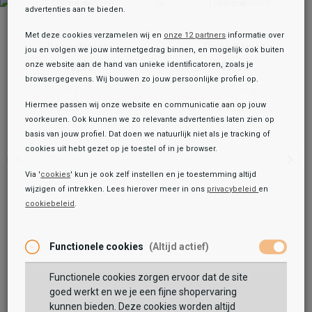
advertenties aan te bieden.
Charm London
Charm London
Met deze cookies verzamelen wij en
onze 12 partners
informatie over
Damestassen
Damestassen
jou en volgen we jouw internetgedrag binnen, en mogelijk ook buiten
49,99
49,99
onze website aan de hand van unieke identificatoren, zoals je
browsergegevens. Wij bouwen zo jouw persoonlijke profiel op.
Hiermee passen wij onze website en communicatie aan op jouw
voorkeuren. Ook kunnen we zo relevante advertenties laten zien op
basis van jouw profiel. Dat doen we natuurlijk niet als je tracking of
cookies uit hebt gezet op je toestel of in je browser.
Via '
cookies
' kun je ook zelf instellen en je toestemming altijd
wijzigen of intrekken. Lees hierover meer in ons
privacybeleid
en
cookiebeleid
.
Toegevoegd aan je winkeltas!
Onze winkelvoorraad
Charm London
Functionele cookies
(Altijd actief)
Birmingham
39,99
Functionele cookies zorgen ervoor dat de site
Maat:
ONE
goed werkt en we je een fijne shopervaring
kunnen bieden. Deze cookies worden altijd