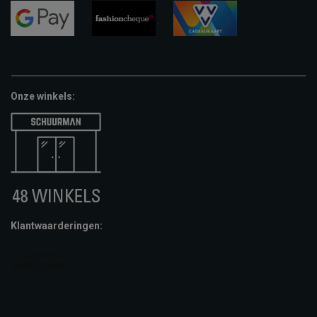
visa
mastercard
apple-
pay
google-
fashion-
vvv-
pay
cheque
giftcard
Onze winkels:
Klantwaarderingen: