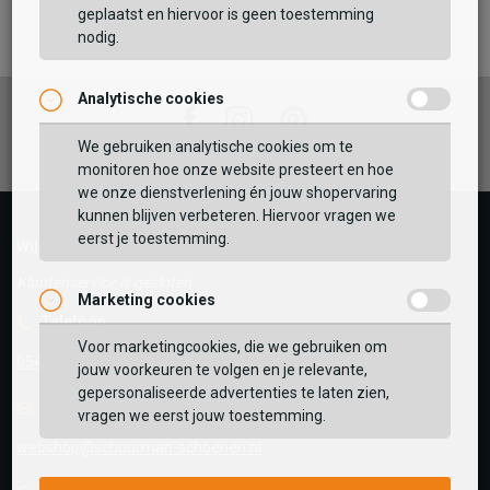
TOEVOEGEN AAN WINKELTAS
geplaatst en hiervoor is geen toestemming
nodig.
Analytische cookies
Vaak samen gekocht met
Facebook
Instagram
Pinterest
GEBRUIK MIJN LOCATIE
We gebruiken analytische cookies om te
monitoren hoe onze website presteert en hoe
BEKIJK WINKELTAS
Zoek op postcode of gebruik jouw locatie om de
we onze dienstverlening én jouw shopervaring
voorraad in een van onze winkels te bekijken.
kunnen blijven verbeteren. Hiervoor vragen we
eerst je toestemming.
VERDER WINKELEN
Wij helpen je graag!
Klantenservice is gesloten
Marketing cookies
Telefoon
Voor marketingcookies, die we gebruiken om
0545-280081
jouw voorkeuren te volgen en je relevante,
gepersonaliseerde advertenties te laten zien,
E-mail
Antwoord binnen 24 uur
vragen we eerst jouw toestemming.
webshop@schuurman-schoenen.nl