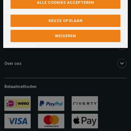
Facebook chat
ALLE COOKIES ACCEPTEREN
facebook.com/SchuurmanSchoenen
KEUZE OPSLAAN
Klantenservice
WEIGEREN
Bestelinformatie
Over ons
Betaalmethoden
ideal
paypal
riverty