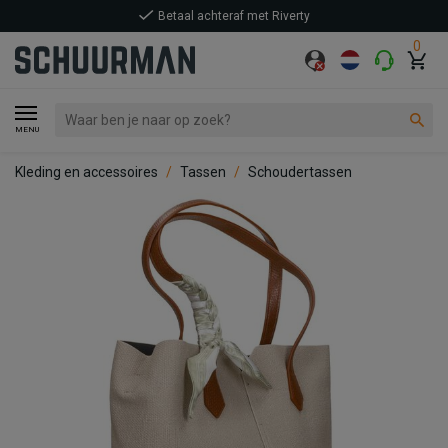
Betaal achteraf met Riverty
0
MENU
Kleding en accessoires
Tassen
Schoudertassen