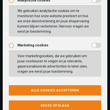
Analytische cookies
Vaak samen gekocht met
Telefoon
We gebruiken analytische cookies om te
GEBRUIK MIJN LOCATIE
0545-280081
monitoren hoe onze website presteert en hoe
BEKIJK WINKELTAS
we onze dienstverlening én jouw shopervaring
Zoek op postcode of gebruik jouw locatie om de
E-mail
Antwoord binnen 24 uur
kunnen blijven verbeteren. Hiervoor vragen we
voorraad in een van onze winkels te bekijken.
eerst je toestemming.
VERDER WINKELEN
webshop@schuurman-schoenen.nl
Facebook chat
Marketing cookies
facebook.com/SchuurmanSchoenen
Voor marketingcookies, die we gebruiken om
jouw voorkeuren te volgen en je relevante,
Live chat
gepersonaliseerde advertenties te laten zien,
vragen we eerst jouw toestemming.
We zijn beschikbaar voor al je vragen
Klik hier
.
Klantenservice
ALLE COOKIES ACCEPTEREN
Bestelinformatie
KEUZE OPSLAAN