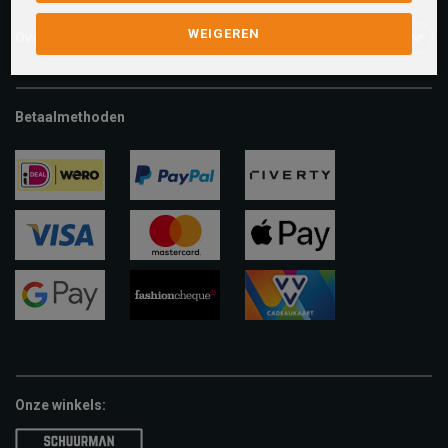
WEIGEREN
Over ons
Betaalmethoden
ideal
paypal
riverty
visa
mastercard
apple-
pay
google-
fashion-
vvv-
pay
cheque
giftcard
Onze winkels: