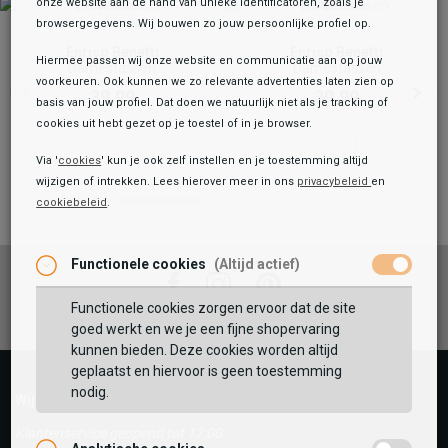
onze website aan de hand van unieke identificatoren, zoals je
browsergegevens. Wij bouwen zo jouw persoonlijke profiel op.
Enrico Benetti
Enrico Benetti
Hiermee passen wij onze website en communicatie aan op jouw
Damestassen
Damestassen
voorkeuren. Ook kunnen we zo relevante advertenties laten zien op
39,99
39,99
basis van jouw profiel. Dat doen we natuurlijk niet als je tracking of
cookies uit hebt gezet op je toestel of in je browser.
Via '
cookies
' kun je ook zelf instellen en je toestemming altijd
wijzigen of intrekken. Lees hierover meer in ons
privacybeleid
en
cookiebeleid
.
Toegevoegd aan je winkeltas!
Onze winkelvoorraad
Rieker
Functionele cookies
(Altijd actief)
Damestassen
Facebook
Instagram
Pinterest
59,99
Functionele cookies zorgen ervoor dat de site
Maat:
ONE
goed werkt en we je een fijne shopervaring
kunnen bieden. Deze cookies worden altijd
geplaatst en hiervoor is geen toestemming
TOEVOEGEN AAN WINKELTAS
nodig.
Wij helpen je graag!
Klantenservice geopend tot 17:00