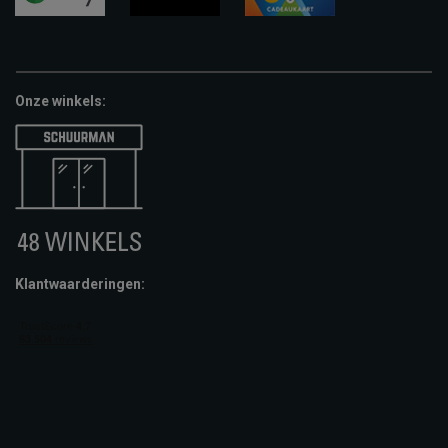
google-
fashion-
vvv-
pay
cheque
giftcard
Onze winkels:
Klantwaarderingen: