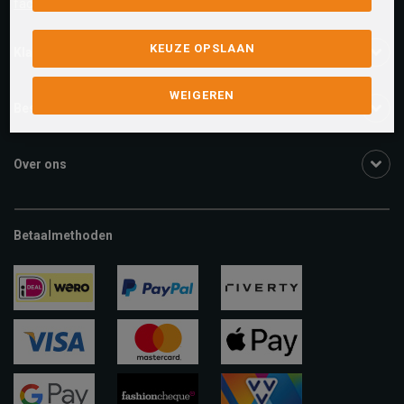
facebook.com/SchuurmanSchoenen
KEUZE OPSLAAN
Klantenservice
WEIGEREN
Bestelinformatie
Over ons
Betaalmethoden
ideal
paypal
riverty
visa
mastercard
apple-
pay