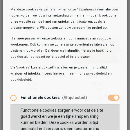
Met deze cookies verzamelen wij en
onze 12 partners
informatie over
jou en volgen we jouw internetgedrag binnen, en mogelijk ook buiten
onze website aan de hand van unieke identificatoren, zoals je
browsergegevens. Wij bouwen zo jouw persoonlijke profiel op.
Hiermee passen wij onze website en communicatie aan op jouw
voorkeuren. Ook kunnen we zo relevante advertenties laten zien op
basis van jouw profiel. Dat doen we natuurlijk niet als je tracking of
cookies uit hebt gezet op je toestel of in je browser.
Via '
cookies
' kun je ook zelf instellen en je toestemming altijd
wijzigen of intrekken. Lees hierover meer in ons
privacybeleid
en
cookiebeleid
.
Toegevoegd aan je winkeltas!
Onze winkelvoorraad
Mexx
Mexx
Olexia
Olexia
Mexx
69,99
64,99
79,99
79,99
Functionele cookies
(Altijd actief)
Okalani
54,99
59,99
Functionele cookies zorgen ervoor dat de site
Maat:
ONE
goed werkt en we je een fijne shopervaring
kunnen bieden. Deze cookies worden altijd
TOEVOEGEN AAN WINKELTAS
geplaatst en hiervoor is geen toestemming