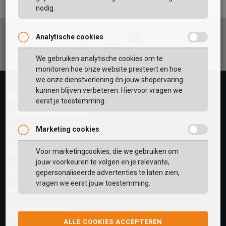
nodig.
Facebook
Instagram
Pinterest
Analytische cookies
Vaak samen gekocht met
GEBRUIK MIJN LOCATIE
We gebruiken analytische cookies om te
monitoren hoe onze website presteert en hoe
BEKIJK WINKELTAS
Zoek op postcode of gebruik jouw locatie om de
we onze dienstverlening én jouw shopervaring
voorraad in een van onze winkels te bekijken.
kunnen blijven verbeteren. Hiervoor vragen we
Wij helpen je graag!
eerst je toestemming.
VERDER WINKELEN
Klantenservice is gesloten
Marketing cookies
Telefoon
0545-280081
Voor marketingcookies, die we gebruiken om
jouw voorkeuren te volgen en je relevante,
E-mail
Antwoord binnen 24 uur
gepersonaliseerde advertenties te laten zien,
vragen we eerst jouw toestemming.
webshop@schuurman-schoenen.nl
Facebook chat
ALLE COOKIES ACCEPTEREN