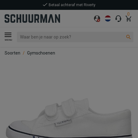
Betaal achteraf met Riverty
0
MENU
Soorten
Gymschoenen