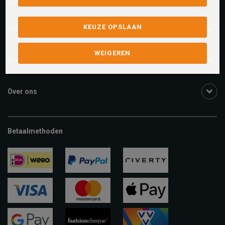
facebook.com/SchuurmanSchoenen
KEUZE OPSLAAN
Klantenservice
WEIGEREN
Bestelinformatie
Over ons
Betaalmethoden
ideal
paypal
riverty
visa
mastercard
apple-
pay