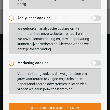
nodig.
Facebook
Instagram
Pinterest
Analytische cookies
Vaak samen gekocht met
GEBRUIK MIJN LOCATIE
We gebruiken analytische cookies om te
monitoren hoe onze website presteert en hoe
BEKIJK WINKELTAS
Zoek op postcode of gebruik jouw locatie om de
we onze dienstverlening én jouw shopervaring
voorraad in een van onze winkels te bekijken.
kunnen blijven verbeteren. Hiervoor vragen we
Wij helpen je graag!
eerst je toestemming.
VERDER WINKELEN
Klantenservice is gesloten
Marketing cookies
Telefoon
0545-280081
Voor marketingcookies, die we gebruiken om
jouw voorkeuren te volgen en je relevante,
E-mail
Antwoord binnen 24 uur
gepersonaliseerde advertenties te laten zien,
vragen we eerst jouw toestemming.
webshop@schuurman-schoenen.nl
Facebook chat
ALLE COOKIES ACCEPTEREN