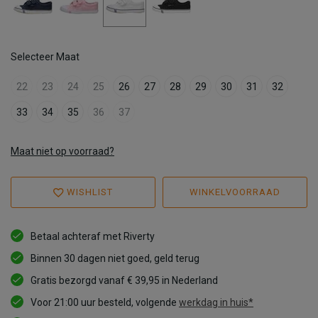
Selecteer Maat
22
23
24
25
26
27
28
29
30
31
32
33
34
35
36
37
Maat niet op voorraad?
WISHLIST
WINKELVOORRAAD
Betaal achteraf met Riverty
Binnen 30 dagen niet goed, geld terug
Gratis bezorgd vanaf € 39,95 in Nederland
Voor 21:00 uur besteld, volgende
werkdag in huis*