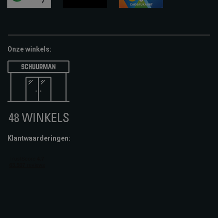
google-
fashion-
vvv-
pay
cheque
giftcard
Onze winkels:
Klantwaarderingen: