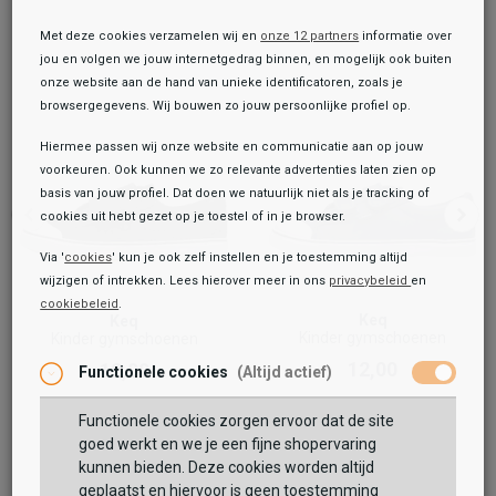
Met deze cookies verzamelen wij en
onze 12 partners
informatie over
jou en volgen we jouw internetgedrag binnen, en mogelijk ook buiten
onze website aan de hand van unieke identificatoren, zoals je
browsergegevens. Wij bouwen zo jouw persoonlijke profiel op.
Hiermee passen wij onze website en communicatie aan op jouw
voorkeuren. Ook kunnen we zo relevante advertenties laten zien op
basis van jouw profiel. Dat doen we natuurlijk niet als je tracking of
cookies uit hebt gezet op je toestel of in je browser.
Via '
cookies
' kun je ook zelf instellen en je toestemming altijd
wijzigen of intrekken. Lees hierover meer in ons
privacybeleid
en
cookiebeleid
.
Toegevoegd aan je winkeltas!
Onze winkelvoorraad
Keq
Keq
Kinder gymschoenen
Kinder gymschoenen
Rucanor
12,00
12,00
Functionele cookies
(Altijd actief)
Gymschoenen
14,99
Functionele cookies zorgen ervoor dat de site
Maat:
goed werkt en we je een fijne shopervaring
kunnen bieden. Deze cookies worden altijd
TOEVOEGEN AAN WINKELTAS
geplaatst en hiervoor is geen toestemming