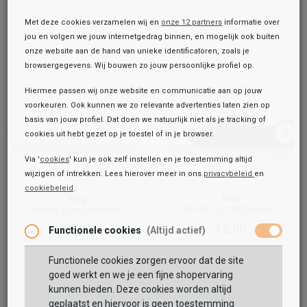
Met deze cookies verzamelen wij en
onze 12 partners
informatie over
jou en volgen we jouw internetgedrag binnen, en mogelijk ook buiten
onze website aan de hand van unieke identificatoren, zoals je
browsergegevens. Wij bouwen zo jouw persoonlijke profiel op.
Hiermee passen wij onze website en communicatie aan op jouw
voorkeuren. Ook kunnen we zo relevante advertenties laten zien op
basis van jouw profiel. Dat doen we natuurlijk niet als je tracking of
cookies uit hebt gezet op je toestel of in je browser.
Via '
cookies
' kun je ook zelf instellen en je toestemming altijd
wijzigen of intrekken. Lees hierover meer in ons
privacybeleid
en
cookiebeleid
.
Toegevoegd aan je winkeltas!
Onze winkelvoorraad
Keq
Keq
Kinder gymschoenen
Kinder gymschoenen
Rucanor
12,00
12,00
Functionele cookies
(Altijd actief)
Gymschoenen
14,99
Functionele cookies zorgen ervoor dat de site
Maat:
goed werkt en we je een fijne shopervaring
kunnen bieden. Deze cookies worden altijd
TOEVOEGEN AAN WINKELTAS
geplaatst en hiervoor is geen toestemming