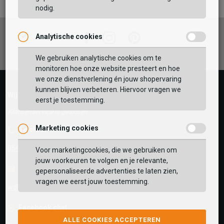
nodig.
Facebook
Instagram
Pinterest
Analytische cookies
Vaak samen gekocht met
GEBRUIK MIJN LOCATIE
We gebruiken analytische cookies om te
monitoren hoe onze website presteert en hoe
BEKIJK WINKELTAS
Zoek op postcode of gebruik jouw locatie om de
we onze dienstverlening én jouw shopervaring
voorraad in een van onze winkels te bekijken.
kunnen blijven verbeteren. Hiervoor vragen we
Wij helpen je graag!
eerst je toestemming.
VERDER WINKELEN
Klantenservice is gesloten
Marketing cookies
Telefoon
0545-280081
Voor marketingcookies, die we gebruiken om
jouw voorkeuren te volgen en je relevante,
E-mail
Antwoord binnen 24 uur
gepersonaliseerde advertenties te laten zien,
vragen we eerst jouw toestemming.
webshop@schuurman-schoenen.nl
Facebook chat
ALLE COOKIES ACCEPTEREN