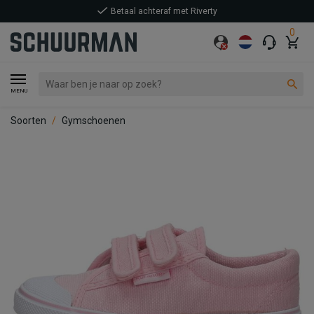
Betaal achteraf met Riverty
0
MENU
Soorten
Gymschoenen