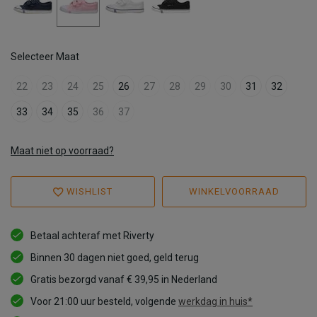
Selecteer Maat
22
23
24
25
26
27
28
29
30
31
32
33
34
35
36
37
Maat niet op voorraad?
WISHLIST
WINKELVOORRAAD
Betaal achteraf met Riverty
Binnen 30 dagen niet goed, geld terug
Gratis bezorgd vanaf € 39,95 in Nederland
Voor 21:00 uur besteld, volgende
werkdag in huis*