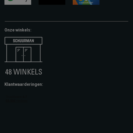
google-
fashion-
vvv-
pay
cheque
giftcard
Onze winkels:
Klantwaarderingen: