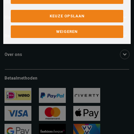
facebook.com/SchuurmanSchoenen
KEUZE OPSLAAN
Klantenservice
WEIGEREN
Bestelinformatie
Over ons
Betaalmethoden
ideal
paypal
riverty
visa
mastercard
apple-
pay