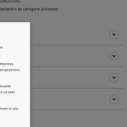
dag in huis*
erland in de categorie schoenen
om
netgedrag
owsergegevens.
levante
es uit hebt
r meer in ons