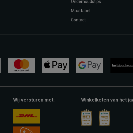
Onderhoudstips
Maattabel
Contact
mastercard
apple-
google-
fashion-
pay
pay
cheque
Wij versturen met:
Winkelketen van het ja