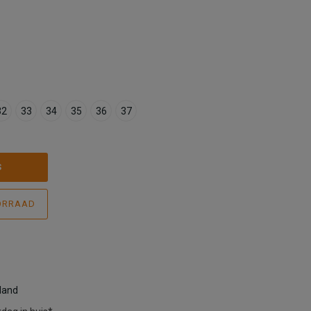
32
33
34
35
36
37
S
ORRAAD
rland