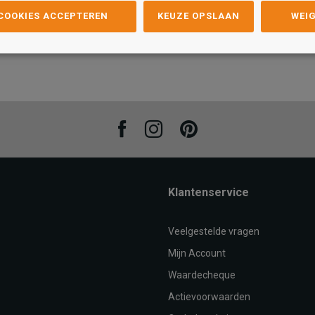
 COOKIES ACCEPTEREN
KEUZE OPSLAAN
WEI
Maat
Maat
31
32
33
34
26
35
27
36
28
29
30
31
32
33
26
34
AN
TOEVOEGEN AAN
T
Facebook
Instagram
Pinterest
WINKELTAS
Klantenservice
Veelgestelde vragen
Mijn Account
Waardecheque
Actievoorwaarden