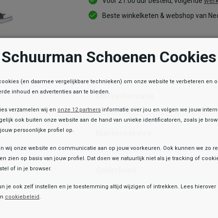
Voor 21:00 uur besteld, volgende
werk
Beste winkelketen & webshop van Ned
Schuurman Schoenen Cookies
Informatie
cookies (en daarmee vergelijkbare technieken) om onze website te verbeteren en 
rde inhoud en advertenties aan te bieden.
Merkinformatie
ies verzamelen wij en
onze 12 partners
informatie over jou en volgen we jouw inter
elijk ook buiten onze website aan de hand van unieke identificatoren, zoals je br
jouw persoonlijke profiel op.
Klantenservice
 wij onze website en communicatie aan op jouw voorkeuren. Ook kunnen we zo re
ten zien op basis van jouw profiel. Dat doen we natuurlijk niet als je tracking of cooki
Onderhoud
tel of in je browser.
e winkelvoorraad
un je ook zelf instellen en je toestemming altijd wijzigen of intrekken. Lees hierove
Toegevoegd aan je winkeltas!
Keq
en
cookiebeleid
.
Kinder gymschoenen