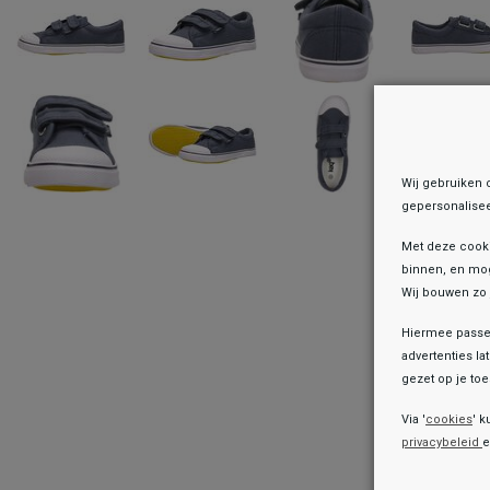
Wij gebruiken 
gepersonalisee
Met deze cook
binnen, en mog
Wij bouwen zo 
Hiermee passen
advertenties la
gezet op je toes
Onz
Via '
cookies
' k
privacybeleid