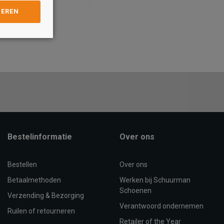
GEREN
Maat
35
36
31
35
32
33
34
35
TOEVOEGEN AAN
WINKELTAS
OEVOEGEN AAN
WINKELTAS
Bestelinformatie
Over ons
Bestellen
Over ons
Betaalmethoden
Werken bij Schuurman
Schoenen
Verzending & Bezorging
Verantwoord ondernemen
Ruilen of retourneren
Retailer of the Year