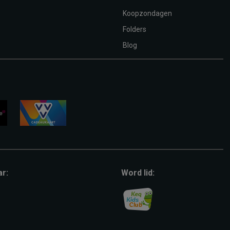
Koopzondagen
Folders
Blog
vvv-
giftcard
ar:
Word lid: