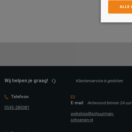
ALLE
Maat
Maat
25
26
27
28
26
28
29
30
31
32
33
34
35
36
37
TOEVOEGEN A
TOEVOEGEN AAN
WINKELTAS
WINKELTAS
Wij helpen je graag!
Klantenservice is gesloten
Telefoon
E-mail
Antwoord binnen 24 uur
0545-280081
webshop@schuurman-
schoenen.nl