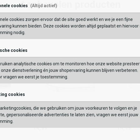
12,00
Aanbevolen producten
onele cookies
(Altijd actief)
Maat:
nele cookies zorgen ervoor dat de site goed werkt en we je een fijne
BEKIJK
Wishlist
Wishlist
Wish
Wi
OEVOEGEN AAN WINKELTAS
aring kunnen bieden. Deze cookies worden altijd geplaatst en hiervoor 
mming nodig.
VERDER
ische cookies
GEBRUIK MIJN LOC
Vaak samen gekocht met
ruiken analytische cookies om te monitoren hoe onze website presteer
 op postcode of gebruik jouw locatie om de voorraad in een van onze
onze dienstverlening én jouw shopervaring kunnen blijven verbeteren.
els te bekijken.
or vragen we eerst je toestemming.
ing cookies
Rucanor
Rucanor
rketingcookies, die we gebruiken om jouw voorkeuren te volgen en je
Gymschoenen
Gymscho
Rucanor
Rucanor
te, gepersonaliseerde advertenties te laten zien, vragen we eerst jouw
14,99
14,99
Gymschoenen
Gymschoe
mming.
14,99
14,99
Kleur
Kleur