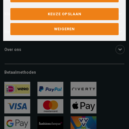
Klantenservice
KEUZE OPSLAAN
WEIGEREN
Bestelinformatie
Over ons
Betaalmethoden
ideal
paypal
riverty
visa
mastercard
apple-
pay