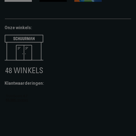
google-
fashion-
vvv-
pay
cheque
giftcard
Onze winkels:
Klantwaarderingen: