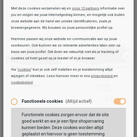
Met deze cookies verzamelen wij en
onze 12 partners
informatie over
jou en volgen we jouw internetgedrag binnen, en mogelijk ook buiten
onze website aan de hand van unieke identificatoren, zoals je
browsergegevens. Wij bouwen zo jouw persoonlijke profiel op.
Hiermee passen wij onze website en communicatie aan op jouw
voorkeuren. Ook kunnen we zo relevante advertenties laten zien op
basis van jouw profiel. Dat doen we natuurlijk niet als je tracking of
cookies uit hebt gezet op je toestel of in je browser.
Via '
cookies
' kun je ook zelf instellen en je toestemming altijd
wijzigen of intrekken. Lees hierover meer in ons
privacybeleid
en
cookiebeleid
.
Toegevoegd aan je winkeltas!
Sun68
Sun68
Onze winkelvoorraad
Tom Solid
Tom Solid
Sun68
74,99
74,99
89,99
89,99
Functionele cookies
(Altijd actief)
Tom Solid
74,99
89,99
Functionele cookies zorgen ervoor dat de site
Maat:
goed werkt en we je een fijne shopervaring
kunnen bieden. Deze cookies worden altijd
TOEVOEGEN AAN WINKELTAS
geplaatst en hiervoor is geen toestemming