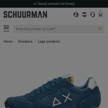
Betaal achteraf met Riverty
0
MENU
Heren
Sneakers
Lage sneakers