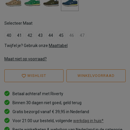
Selecteer Maat
40
41
42
43
44
45
46
47
Twijfel je? Gebruik onze
Maattabel
Maat niet op voorraad?
WISHLIST
WINKELVOORRAAD
Betaal achteraf met Riverty
Binnen 30 dagen niet goed, geld terug
Gratis bezorgd vanaf € 39,95 in Nederland
Voor 21:00 uur besteld, volgende
werkdag in huis*
Beste winkelketen & webshop van Nederland in de categorie