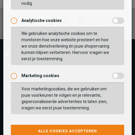
nodig.
Facebook
Instagram
Pinterest
Analytische cookies
Vaak samen gekocht met
GEBRUIK MIJN LOCATIE
We gebruiken analytische cookies om te
monitoren hoe onze website presteert en hoe
BEKIJK WINKELTAS
Zoek op postcode of gebruik jouw locatie om de
we onze dienstverlening én jouw shopervaring
voorraad in een van onze winkels te bekijken.
kunnen blijven verbeteren. Hiervoor vragen we
Wij helpen je graag!
eerst je toestemming.
VERDER WINKELEN
Klantenservice is gesloten
Telefoon
Marketing cookies
0545-280081
Voor marketingcookies, die we gebruiken om
jouw voorkeuren te volgen en je relevante,
E-mail
Antwoord binnen 24 uur
gepersonaliseerde advertenties te laten zien,
vragen we eerst jouw toestemming.
webshop@schuurman-schoenen.nl
Facebook chat
ALLE COOKIES ACCEPTEREN
facebook.com/SchuurmanSchoenen